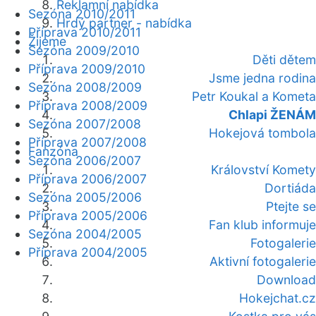
Reklamní nabídka
Sezóna 2010/2011
Hrdý partner - nabídka
Příprava 2010/2011
Žijeme
Sezóna 2009/2010
Děti dětem
Příprava 2009/2010
Jsme jedna rodina
Sezóna 2008/2009
Petr Koukal a Kometa
Příprava 2008/2009
Chlapi ŽENÁM
Sezóna 2007/2008
Hokejová tombola
Příprava 2007/2008
Fanzóna
Sezóna 2006/2007
Království Komety
Příprava 2006/2007
Dortiáda
Sezóna 2005/2006
Ptejte se
Příprava 2005/2006
Fan klub informuje
Sezóna 2004/2005
Fotogalerie
Příprava 2004/2005
Aktivní fotogalerie
Download
Hokejchat.cz