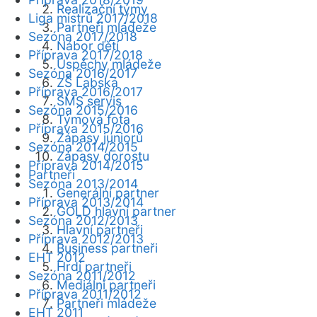
Realizační týmy
Liga mistrů 2017/2018
Partneři mládeže
Sezóna 2017/2018
Nábor dětí
Příprava 2017/2018
Úspěchy mládeže
Sezóna 2016/2017
ZŠ Labská
Příprava 2016/2017
SMS servis
Sezóna 2015/2016
Týmová fota
Příprava 2015/2016
Zápasy juniorů
Sezóna 2014/2015
Zápasy dorostu
Příprava 2014/2015
Partneři
Sezóna 2013/2014
Generální partner
Příprava 2013/2014
GOLD hlavní partner
Sezóna 2012/2013
Hlavní partneři
Příprava 2012/2013
Business partneři
EHT 2012
Hrdí partneři
Sezóna 2011/2012
Mediální partneři
Příprava 2011/2012
Partneři mládeže
EHT 2011