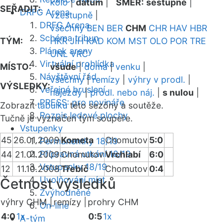
kolo
|
datum
|
SMĚR:
sestupně
|
SEŘADIT:
DRFG Arena
vzestupně
|
DRFG Arena
všechny
BEN
BER
CHM
CHR
HAV
HBR
Schéma tribun
TÝM:
HKR
JIH
KAD
KOM
MST
OLO
POR
TRE
Plánek areny
UNL
VRC
Virtuální prohlídka
MÍSTO:
všude
|
doma
|
venku
|
Návštěvní řád
všechny
|
remízy
|
výhry v prodl.
|
VÝSLEDKY:
Veřejné bruslení
nájezdy
|
prodl. nebo náj.
|
s nulou
|
PRESS: pro novináře
Zobrazit
tabulku
této sezóny a soutěže.
Rozpis ledové plochy
Tučně je vyznačen tým soupeře.
Vstupenky
45
26.01.2009
Kometa
Chomutov
5:0
Permanentky 18/19
Přípravná utkání 18/19
44
21.01.2009
Chomutov
Vrchlabí
6:0
Vstupenky 18/19
12
11.10.2008
Třebíč
Chomutov
0:4
Uvolňování míst
Četnost výsledků
Zvýhodněné
výhry CHM |
remízy |
prohry CHM
On-line
4:0
1x
0:5
1x
A-tým