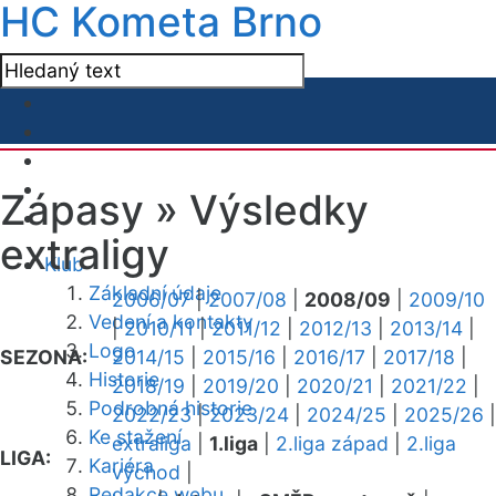
HC Kometa Brno
Zápasy »
Výsledky
extraligy
Klub
Základní údaje
2006/07
|
2007/08
|
2008/09
|
2009/10
Vedení a kontakty
|
2010/11
|
2011/12
|
2012/13
|
2013/14
|
Logo
SEZONA:
2014/15
|
2015/16
|
2016/17
|
2017/18
|
Historie
2018/19
|
2019/20
|
2020/21
|
2021/22
|
Podrobná historie
2022/23
|
2023/24
|
2024/25
|
2025/26
|
Ke stažení
extraliga
|
1.liga
|
2.liga západ
|
2.liga
LIGA:
Kariéra
východ
|
Redakce webu