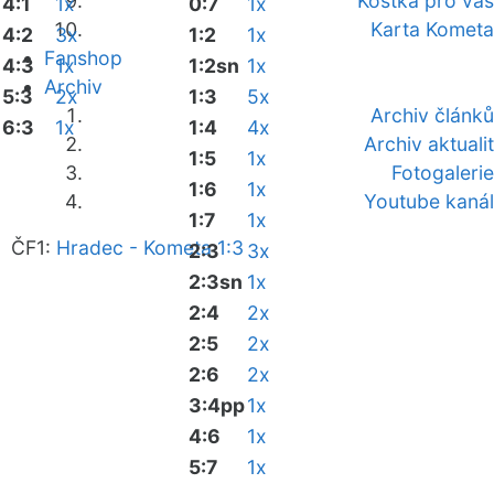
Kostka pro vás
4:1
1x
0:7
1x
Karta Kometa
4:2
3x
1:2
1x
Fanshop
4:3
1x
1:2sn
1x
Archiv
5:3
2x
1:3
5x
Archiv článků
6:3
1x
1:4
4x
Archiv aktualit
1:5
1x
Fotogalerie
1:6
1x
Youtube kanál
1:7
1x
ČF1:
Hradec - Kometa 1:3
2:3
3x
2:3sn
1x
2:4
2x
2:5
2x
2:6
2x
3:4pp
1x
4:6
1x
5:7
1x