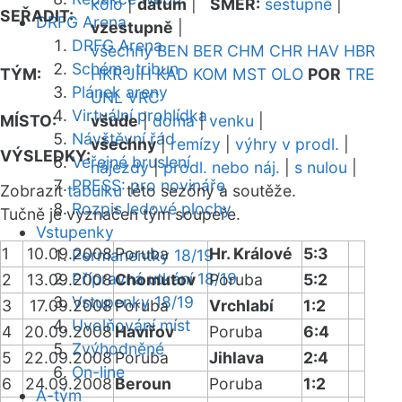
kolo
|
datum
|
SMĚR:
sestupně
|
SEŘADIT:
DRFG Arena
vzestupně
|
DRFG Arena
všechny
BEN
BER
CHM
CHR
HAV
HBR
Schéma tribun
TÝM:
HKR
JIH
KAD
KOM
MST
OLO
POR
TRE
Plánek areny
UNL
VRC
Virtuální prohlídka
MÍSTO:
všude
|
doma
|
venku
|
Návštěvní řád
všechny
|
remízy
|
výhry v prodl.
|
VÝSLEDKY:
Veřejné bruslení
nájezdy
|
prodl. nebo náj.
|
s nulou
|
PRESS: pro novináře
Zobrazit
tabulku
této sezóny a soutěže.
Rozpis ledové plochy
Tučně je vyznačen tým soupeře.
Vstupenky
1
10.09.2008
Poruba
Hr. Králové
5:3
Permanentky 18/19
Přípravná utkání 18/19
2
13.09.2008
Chomutov
Poruba
5:2
Vstupenky 18/19
3
17.09.2008
Poruba
Vrchlabí
1:2
Uvolňování míst
4
20.09.2008
Havířov
Poruba
6:4
Zvýhodněné
5
22.09.2008
Poruba
Jihlava
2:4
On-line
6
24.09.2008
Beroun
Poruba
1:2
A-tým