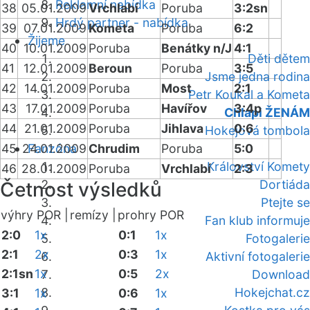
Reklamní nabídka
38
05.01.2009
Vrchlabí
Poruba
3:2sn
Hrdý partner - nabídka
39
07.01.2009
Kometa
Poruba
6:2
Žijeme
40
10.01.2009
Poruba
Benátky n/J
4:1
Děti dětem
41
12.01.2009
Beroun
Poruba
3:5
Jsme jedna rodina
42
14.01.2009
Poruba
Most
2:1
Petr Koukal a Kometa
43
17.01.2009
Poruba
Havířov
3:4p
Chlapi ŽENÁM
44
21.01.2009
Poruba
Jihlava
0:6
Hokejová tombola
45
24.01.2009
Fanzóna
Chrudim
Poruba
5:0
Království Komety
46
28.01.2009
Poruba
Vrchlabí
2:3
Dortiáda
Četnost výsledků
Ptejte se
výhry POR |
remízy |
prohry POR
Fan klub informuje
2:0
1x
0:1
1x
Fotogalerie
2:1
2x
0:3
1x
Aktivní fotogalerie
2:1sn
1x
0:5
2x
Download
Hokejchat.cz
3:1
1x
0:6
1x