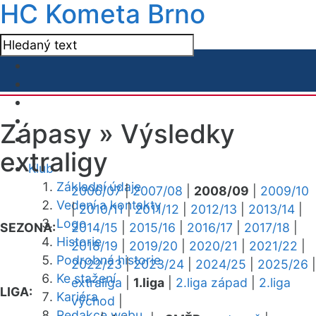
HC Kometa Brno
Zápasy »
Výsledky
extraligy
Klub
Základní údaje
2006/07
|
2007/08
|
2008/09
|
2009/10
Vedení a kontakty
|
2010/11
|
2011/12
|
2012/13
|
2013/14
|
Logo
SEZONA:
2014/15
|
2015/16
|
2016/17
|
2017/18
|
Historie
2018/19
|
2019/20
|
2020/21
|
2021/22
|
Podrobná historie
2022/23
|
2023/24
|
2024/25
|
2025/26
|
Ke stažení
extraliga
|
1.liga
|
2.liga západ
|
2.liga
LIGA:
Kariéra
východ
|
Redakce webu