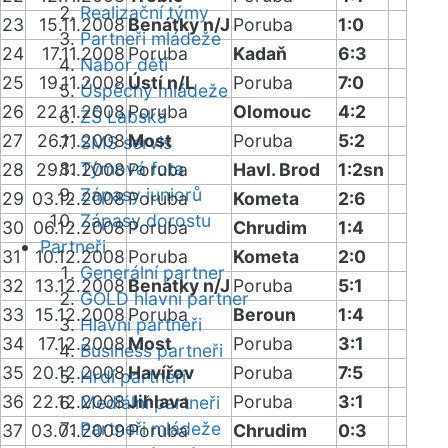
Realizační týmy
23
15.11.2008
Benátky n/J
Poruba
1:0
Partneři mládeže
24
17.11.2008
Poruba
Kadaň
6:3
Nábor dětí
25
19.11.2008
Ústí n/L
Poruba
7:0
Úspěchy mládeže
26
22.11.2008
Poruba
Olomouc
4:2
ZŠ Labská
27
26.11.2008
Most
Poruba
5:2
SMS servis
Týmová fota
28
29.11.2008
Poruba
Havl. Brod
1:2sn
Zápasy juniorů
29
03.12.2008
Poruba
Kometa
2:6
Zápasy dorostu
30
06.12.2008
Poruba
Chrudim
1:4
Partneři
31
10.12.2008
Poruba
Kometa
2:0
Generální partner
32
13.12.2008
Benátky n/J
Poruba
5:1
GOLD hlavní partner
33
15.12.2008
Poruba
Beroun
1:4
Hlavní partneři
34
17.12.2008
Most
Poruba
3:1
Business partneři
35
20.12.2008
Havířov
Poruba
7:5
Hrdí partneři
36
22.12.2008
Jihlava
Poruba
3:1
Mediální partneři
Partneři mládeže
37
03.01.2009
Poruba
Chrudim
0:3