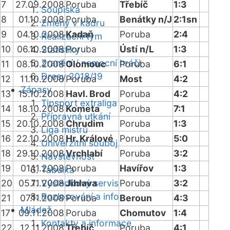
7
27.09.2008
Poruba
Třebíč
1:3
Soupiska
8
01.10.2008
Poruba
Benátky n/J
2:1sn
Změny v kádru
9
04.10.2008
Kadaň
Poruba
2:4
Realizační tým
10
06.10.2008
Poruba
Ústí n/L
1:3
Statistiky
Zranění / nemocní hráči
11
08.10.2008
Olomouc
Poruba
6:1
Dresy 2018/19
12
11.10.2008
Poruba
Most
4:2
Zápasy
13
15.10.2008
Havl. Brod
Poruba
4:2
Tipsport extraliga
14
18.10.2008
Kometa
Poruba
7:1
Přípravná utkání
15
20.10.2008
Chrudim
Poruba
1:3
Liga mistrů
16
22.10.2008
Hr. Králové
Poruba
5:0
Univerzitní souboj
18
29.10.2008
Vrchlabí
Poruba
3:2
Návštěvnost
19
01.11.2008
Poruba
Havířov
1:3
Tabulka
20
05.11.2008
Výsledkový servis
Jihlava
Poruba
3:2
Rozlosování a info
21
07.11.2008
Poruba
Beroun
4:3
Mládež
17
09.11.2008
Poruba
Chomutov
1:4
Kontakty a informace
22
12.11.2008
Třebíč
Poruba
4:1