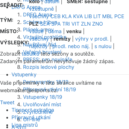
kolo
|
datum
|
SMĚR:
sestupně
|
SEŘADIT:
DRFG Arena
vzestupně
|
DRFG Arena
všechny
CEB
KLA
KVA
LIB
LIT
MBL
PCE
TÝM:
Schéma tribun
PLZ
SLA
SPA
TRI
VIT
ZLN
ZNO
Plánek areny
MÍSTO:
všude
|
doma
|
venku
|
Virtuální prohlídka
všechny
|
remízy
|
výhry v prodl.
|
VÝSLEDKY:
Návštěvní řád
nájezdy
|
prodl. nebo náj.
|
s nulou
|
Veřejné bruslení
Zobrazit
tabulku
této sezóny a soutěže.
PRESS: pro novináře
Zadaným parametrům nevyhovuje žádný zápas.
Rozpis ledové plochy
Vstupenky
Permanentky 18/19
Vaše připomínky k této stránce uvítáme na
Přípravná utkání 18/19
webmaster
@esports.cz.
Vstupenky 18/19
Tweet
Uvolňování míst
Tipsport extraliga
Zvýhodněné
Přípravná utkání
On-line
Liga mistrů
A-tým