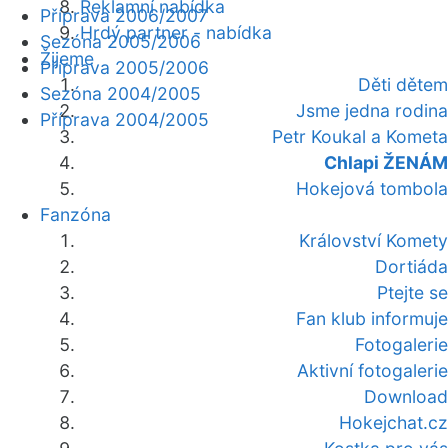
Reklamní nabídka
Příprava 2006/2007
Hrdý partner - nabídka
Sezóna 2005/2006
Žijeme
Příprava 2005/2006
Děti dětem
Sezóna 2004/2005
Jsme jedna rodina
Příprava 2004/2005
Petr Koukal a Kometa
Chlapi ŽENÁM
Hokejová tombola
Fanzóna
Království Komety
Dortiáda
Ptejte se
Fan klub informuje
Fotogalerie
Aktivní fotogalerie
Download
Hokejchat.cz