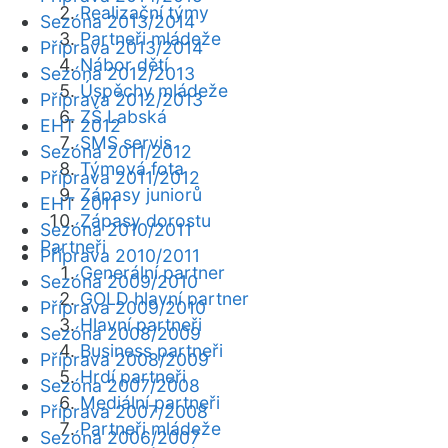
Realizační týmy
Sezóna 2013/2014
Partneři mládeže
Příprava 2013/2014
Nábor dětí
Sezóna 2012/2013
Úspěchy mládeže
Příprava 2012/2013
ZŠ Labská
EHT 2012
SMS servis
Sezóna 2011/2012
Týmová fota
Příprava 2011/2012
Zápasy juniorů
EHT 2011
Zápasy dorostu
Sezóna 2010/2011
Partneři
Příprava 2010/2011
Generální partner
Sezóna 2009/2010
GOLD hlavní partner
Příprava 2009/2010
Hlavní partneři
Sezóna 2008/2009
Business partneři
Příprava 2008/2009
Hrdí partneři
Sezóna 2007/2008
Mediální partneři
Příprava 2007/2008
Partneři mládeže
Sezóna 2006/2007