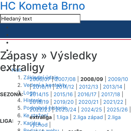
HC Kometa Brno
Zápasy »
Výsledky
extraligy
Klub
Základní údaje
2006/07
|
2007/08
|
2008/09
|
2009/10
Vedení a kontakty
|
2010/11
|
2011/12
|
2012/13
|
2013/14
|
Logo
SEZONA:
2014/15
|
2015/16
|
2016/17
|
2017/18
|
Historie
2018/19
|
2019/20
|
2020/21
|
2021/22
|
Podrobná historie
2022/23
|
2023/24
|
2024/25
|
2025/26
|
Ke stažení
extraliga
|
1.liga
|
2.liga západ
|
2.liga
LIGA:
Kariéra
východ
|
Redakce webu