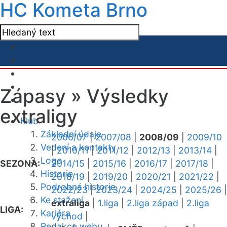
HC Kometa Brno
Zápasy »
Výsledky
extraligy
Klub
Základní údaje
2006/07
|
2007/08
|
2008/09
|
2009/10
Vedení a kontakty
|
2010/11
|
2011/12
|
2012/13
|
2013/14
|
Logo
SEZONA:
2014/15
|
2015/16
|
2016/17
|
2017/18
|
Historie
2018/19
|
2019/20
|
2020/21
|
2021/22
|
Podrobná historie
2022/23
|
2023/24
|
2024/25
|
2025/26
|
Ke stažení
extraliga
|
1.liga
|
2.liga západ
|
2.liga
LIGA:
Kariéra
východ
|
Redakce webu