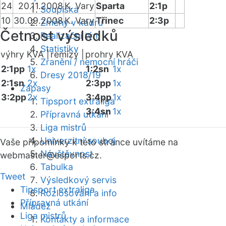
24
20.11.2008
K. Vary
Sparta
2:1p
Soupiska
10
30.09.2008
K. Vary
Třinec
2:3p
Změny v kádru
Četnost výsledků
Realizační tým
Statistiky
výhry KVA |
remízy |
prohry KVA
Zranění / nemocní hráči
2:1pp
1x
1:2sn
1x
Dresy 2018/19
2:1sn
2x
2:3pp
1x
Zápasy
3:2pp
2x
3:4pp
1x
Tipsport extraliga
3:4sn
1x
Přípravná utkání
Liga mistrů
Univerzitní souboj
Vaše připomínky k této stránce uvítáme na
Návštěvnost
webmaster
@esports.cz.
Tabulka
Tweet
Výsledkový servis
Tipsport extraliga
Rozlosování a info
Přípravná utkání
Mládež
Liga mistrů
Kontakty a informace