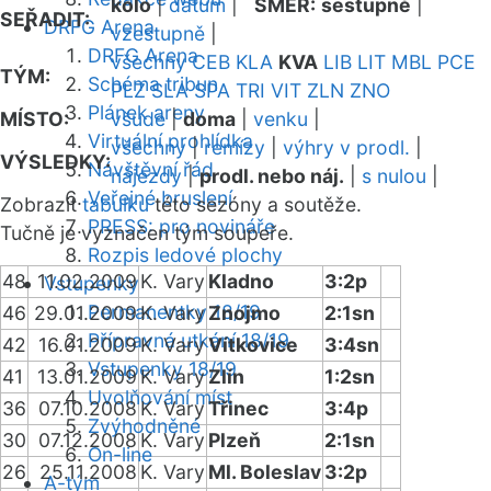
kolo
|
datum
|
SMĚR:
sestupně
|
SEŘADIT:
DRFG Arena
vzestupně
|
DRFG Arena
všechny
CEB
KLA
KVA
LIB
LIT
MBL
PCE
TÝM:
Schéma tribun
PLZ
SLA
SPA
TRI
VIT
ZLN
ZNO
Plánek areny
MÍSTO:
všude
|
doma
|
venku
|
Virtuální prohlídka
všechny
|
remízy
|
výhry v prodl.
|
VÝSLEDKY:
Návštěvní řád
nájezdy
|
prodl. nebo náj.
|
s nulou
|
Veřejné bruslení
Zobrazit
tabulku
této sezóny a soutěže.
PRESS: pro novináře
Tučně je vyznačen tým soupeře.
Rozpis ledové plochy
48
11.02.2009
K. Vary
Kladno
3:2p
Vstupenky
Permanentky 18/19
46
29.01.2009
K. Vary
Znojmo
2:1sn
Přípravná utkání 18/19
42
16.01.2009
K. Vary
Vítkovice
3:4sn
Vstupenky 18/19
41
13.01.2009
K. Vary
Zlín
1:2sn
Uvolňování míst
36
07.10.2008
K. Vary
Třinec
3:4p
Zvýhodněné
30
07.12.2008
K. Vary
Plzeň
2:1sn
On-line
26
25.11.2008
K. Vary
Ml. Boleslav
3:2p
A-tým