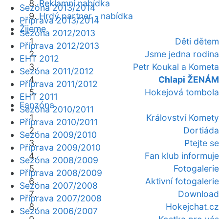
Reklamní nabídka
Sezóna 2013/2014
Hrdý partner - nabídka
Příprava 2013/2014
Žijeme
Sezóna 2012/2013
Děti dětem
Příprava 2012/2013
Jsme jedna rodina
EHT 2012
Petr Koukal a Kometa
Sezóna 2011/2012
Chlapi ŽENÁM
Příprava 2011/2012
Hokejová tombola
EHT 2011
Fanzóna
Sezóna 2010/2011
Království Komety
Příprava 2010/2011
Dortiáda
Sezóna 2009/2010
Ptejte se
Příprava 2009/2010
Fan klub informuje
Sezóna 2008/2009
Fotogalerie
Příprava 2008/2009
Aktivní fotogalerie
Sezóna 2007/2008
Download
Příprava 2007/2008
Hokejchat.cz
Sezóna 2006/2007