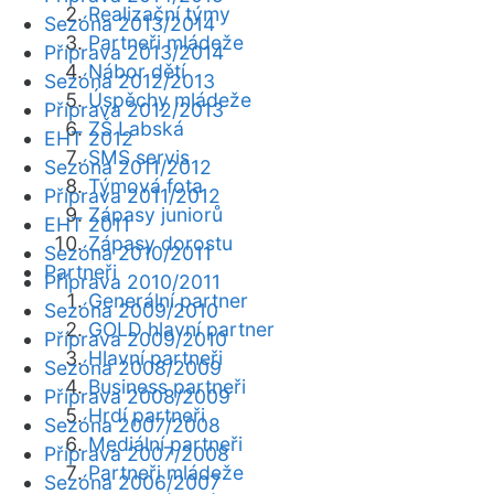
Realizační týmy
Sezóna 2013/2014
Partneři mládeže
Příprava 2013/2014
Nábor dětí
Sezóna 2012/2013
Úspěchy mládeže
Příprava 2012/2013
ZŠ Labská
EHT 2012
SMS servis
Sezóna 2011/2012
Týmová fota
Příprava 2011/2012
Zápasy juniorů
EHT 2011
Zápasy dorostu
Sezóna 2010/2011
Partneři
Příprava 2010/2011
Generální partner
Sezóna 2009/2010
GOLD hlavní partner
Příprava 2009/2010
Hlavní partneři
Sezóna 2008/2009
Business partneři
Příprava 2008/2009
Hrdí partneři
Sezóna 2007/2008
Mediální partneři
Příprava 2007/2008
Partneři mládeže
Sezóna 2006/2007