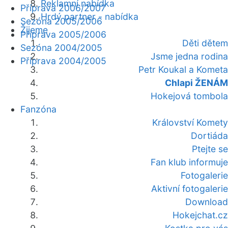
Reklamní nabídka
Příprava 2006/2007
Hrdý partner - nabídka
Sezóna 2005/2006
Žijeme
Příprava 2005/2006
Děti dětem
Sezóna 2004/2005
Jsme jedna rodina
Příprava 2004/2005
Petr Koukal a Kometa
Chlapi ŽENÁM
Hokejová tombola
Fanzóna
Království Komety
Dortiáda
Ptejte se
Fan klub informuje
Fotogalerie
Aktivní fotogalerie
Download
Hokejchat.cz