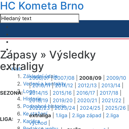
HC Kometa Brno
Zápasy »
Výsledky
extraligy
Klub
Základní údaje
2006/07
|
2007/08
|
2008/09
|
2009/10
Vedení a kontakty
|
2010/11
|
2011/12
|
2012/13
|
2013/14
|
Logo
SEZONA:
2014/15
|
2015/16
|
2016/17
|
2017/18
|
Historie
2018/19
|
2019/20
|
2020/21
|
2021/22
|
Podrobná historie
2022/23
|
2023/24
|
2024/25
|
2025/26
|
Ke stažení
extraliga
|
1.liga
|
2.liga západ
|
2.liga
LIGA:
Kariéra
východ
|
Redakce webu