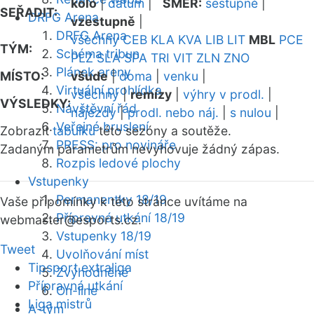
kolo
|
datum
|
SMĚR:
sestupně
|
SEŘADIT:
DRFG Arena
vzestupně
|
DRFG Arena
všechny
CEB
KLA
KVA
LIB
LIT
MBL
PCE
TÝM:
Schéma tribun
PLZ
SLA
SPA
TRI
VIT
ZLN
ZNO
Plánek areny
MÍSTO:
všude
|
doma
|
venku
|
Virtuální prohlídka
všechny
|
remízy
|
výhry v prodl.
|
VÝSLEDKY:
Návštěvní řád
nájezdy
|
prodl. nebo náj.
|
s nulou
|
Veřejné bruslení
Zobrazit
tabulku
této sezóny a soutěže.
PRESS: pro novináře
Zadaným parametrům nevyhovuje žádný zápas.
Rozpis ledové plochy
Vstupenky
Permanentky 18/19
Vaše připomínky k této stránce uvítáme na
Přípravná utkání 18/19
webmaster
@esports.cz.
Vstupenky 18/19
Tweet
Uvolňování míst
Tipsport extraliga
Zvýhodněné
Přípravná utkání
On-line
Liga mistrů
A-tým