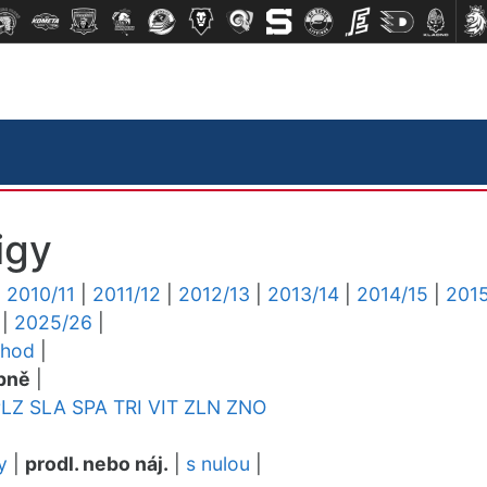
igy
|
2010/11
|
2011/12
|
2012/13
|
2013/14
|
2014/15
|
2015
|
2025/26
|
chod
|
pně
|
PLZ
SLA
SPA
TRI
VIT
ZLN
ZNO
y
|
prodl. nebo náj.
|
s nulou
|