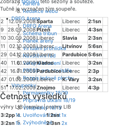
Zobrazit
tabulku
této sezóny a soutěže.
Kariéra
Tučně je vyznačen tým soupeře.
Redakce webu
DRFG Arena
2
12.09.2008
Sparta
Liberec
2:1sn
DRFG Arena
9
28.09.2008
Plzeň
Liberec
4:3sn
Schéma tribun
10
30.09.2008
Liberec
Slavia
2:3sn
Plánek areny
11
02.10.2008
Liberec
Litvínov
5:6sn
Virtuální prohlídka
29
04.12.2008
Liberec
Pardubice
5:6sn
Návštěvní řád
40
11.01.2009
Kladno
Liberec
3:2sn
Veřejné bruslení
PRESS: pro novináře
42
16.01.2009
Pardubice
Liberec
2:3p
Rozpis ledové plochy
47
01.02.2009
Liberec
K. Vary
3:2sn
Vstupenky
51
17.02.2009
Znojmo
Liberec
4:3p
Permanentky 18/19
Četnost výsledků
Přípravná utkání 18/19
výhry LIB |
remízy |
prohry LIB
Vstupenky 18/19
3:2pp
1x
Uvolňování míst
1:2sn
1x
Zvýhodněné
3:2sn
1x
2:3sn
2x