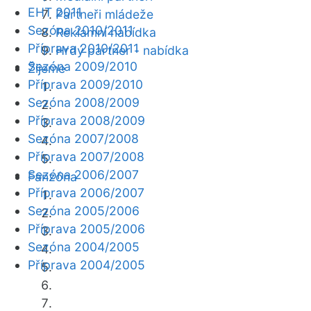
EHT 2011
Partneři mládeže
Sezóna 2010/2011
Reklamní nabídka
Příprava 2010/2011
Hrdý partner - nabídka
Sezóna 2009/2010
Žijeme
Příprava 2009/2010
Sezóna 2008/2009
Příprava 2008/2009
Sezóna 2007/2008
Příprava 2007/2008
Sezóna 2006/2007
Fanzóna
Příprava 2006/2007
Sezóna 2005/2006
Příprava 2005/2006
Sezóna 2004/2005
Příprava 2004/2005