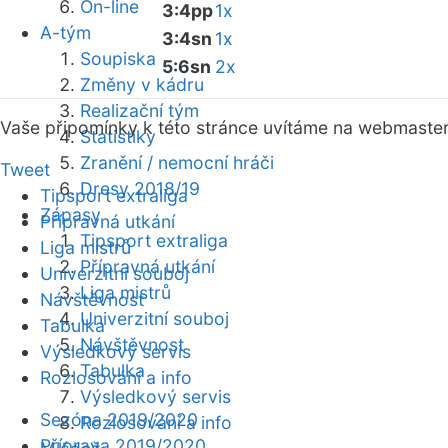
On-line
3:4pp
1x
A-tým
3:4sn
1x
Soupiska
5:6sn
2x
Změny v kádru
Realizační tým
Vaše připomínky k této stránce uvítáme na webmaste
Statistiky
Zranění / nemocní hráči
Tweet
Dresy 2018/19
Tipsport extraliga
Zápasy
Přípravná utkání
Tipsport extraliga
Liga mistrů
Přípravná utkání
Univerzitní souboj
Liga mistrů
Návštěvnost
Univerzitní souboj
Tabulka
Návštěvnost
Výsledkový servis
Tabulka
Rozlosování a info
Výsledkový servis
Sezóna 2019/2020
Rozlosování a info
Příprava 2019/2020