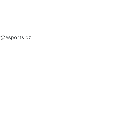
r
@esports.cz.