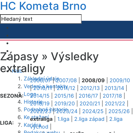
HC Kometa Brno
Zápasy »
Výsledky
extraligy
Klub
Základní údaje
2006/07
|
2007/08
|
2008/09
|
2009/10
Vedení a kontakty
|
2010/11
|
2011/12
|
2012/13
|
2013/14
|
Logo
SEZONA:
2014/15
|
2015/16
|
2016/17
|
2017/18
|
Historie
2018/19
|
2019/20
|
2020/21
|
2021/22
|
Podrobná historie
2022/23
|
2023/24
|
2024/25
|
2025/26
|
Ke stažení
extraliga
|
1.liga
|
2.liga západ
|
2.liga
LIGA:
Kariéra
východ
|
Redakce webu