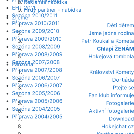
Reklamní nabídka
EHT 2011
Hrdý partner - nabídka
Sezóna 2010/2011
Žijeme
Příprava 2010/2011
Děti dětem
Sezóna 2009/2010
Jsme jedna rodina
Příprava 2009/2010
Petr Koukal a Kometa
Sezóna 2008/2009
Chlapi ŽENÁM
Příprava 2008/2009
Hokejová tombola
Sezóna 2007/2008
Fanzóna
Příprava 2007/2008
Království Komety
Sezóna 2006/2007
Dortiáda
Příprava 2006/2007
Ptejte se
Sezóna 2005/2006
Fan klub informuje
Příprava 2005/2006
Fotogalerie
Sezóna 2004/2005
Aktivní fotogalerie
Příprava 2004/2005
Download
Hokejchat.cz