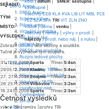
kolo
|
datum
|
SMĚR:
sestupně
|
SEŘADIT:
DRFG Arena
vzestupně
|
DRFG Arena
všechny
CEB
KLA
KVA
LIB
LIT
MBL
PCE
TÝM:
Schéma tribun
PLZ
SLA
SPA
TRI
VIT
ZLN
ZNO
Plánek areny
MÍSTO:
všude
|
doma
|
venku
|
Virtuální prohlídka
všechny
|
remízy
|
výhry v prodl.
|
VÝSLEDKY:
Návštěvní řád
nájezdy
|
prodl. nebo náj.
|
s nulou
|
Veřejné bruslení
Zobrazit
tabulku
této sezóny a soutěže.
PRESS: pro novináře
Tučně je vyznačen tým soupeře.
Rozpis ledové plochy
31
12.12.2008
Sparta
Třinec
5:4sn
Vstupenky
Permanentky 18/19
29
05.12.2008
Kladno
Třinec
5:4sn
Přípravná utkání 18/19
27
27.11.2008
Znojmo
Třinec
2:3sn
Vstupenky 18/19
26
25.11.2008
Vítkovice
Třinec
3:2sn
Uvolňování míst
18
24.10.2008
Sparta
Třinec
2:3sn
Zvýhodněné
Četnost výsledků
On-line
výhry TRI |
remízy |
prohry TRI
A-tým