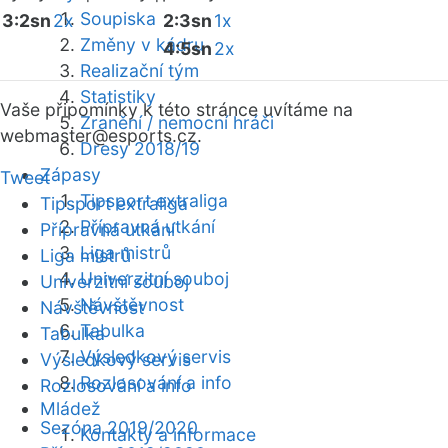
Soupiska
3:2sn
2x
2:3sn
1x
Změny v kádru
4:5sn
2x
Realizační tým
Statistiky
Vaše připomínky k této stránce uvítáme na
Zranění / nemocní hráči
webmaster
@esports.cz.
Dresy 2018/19
Zápasy
Tweet
Tipsport extraliga
Tipsport extraliga
Přípravná utkání
Přípravná utkání
Liga mistrů
Liga mistrů
Univerzitní souboj
Univerzitní souboj
Návštěvnost
Návštěvnost
Tabulka
Tabulka
Výsledkový servis
Výsledkový servis
Rozlosování a info
Rozlosování a info
Mládež
Sezóna 2019/2020
Kontakty a informace