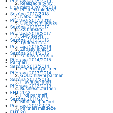
Příprava 2018/2019
Realizační týmy
Liga mistrů 2017/2018
Partneři mládeže
Sezóna 2017/2018
Nábor dětí
Příprava 2017/2018
Úspěchy mládeže
Sezóna 2016/2017
ZŠ Labská
Příprava 2016/2017
SMS servis
Sezóna 2015/2016
Týmová fota
Příprava 2015/2016
Zápasy juniorů
Sezóna 2014/2015
Zápasy dorostu
Příprava 2014/2015
Partneři
Sezóna 2013/2014
Generální partner
Příprava 2013/2014
GOLD hlavní partner
Sezóna 2012/2013
Hlavní partneři
Příprava 2012/2013
Business partneři
EHT 2012
Hrdí partneři
Sezóna 2011/2012
Mediální partneři
Příprava 2011/2012
Partneři mládeže
EHT 2011