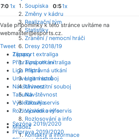
Soupiska
7:0
1x
0:5
1x
Změny v kádru
Realizační tým
Vaše připomínky k této stránce uvítáme na
Statistiky
webmaster
@esports.cz.
Zranění / nemocní hráči
Tweet
Dresy 2018/19
Zápasy
Tipsport extraliga
Přípravná utkání
Tipsport extraliga
Liga mistrů
Přípravná utkání
Univerzitní souboj
Liga mistrů
Návštěvnost
Univerzitní souboj
Tabulka
Návštěvnost
Výsledkový servis
Tabulka
Rozlosování a info
Výsledkový servis
Rozlosování a info
Sezóna 2019/2020
Mládež
Příprava 2019/2020
Kontakty a informace