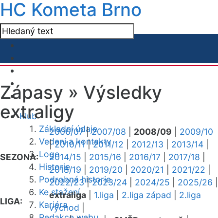
HC Kometa Brno
Zápasy »
Výsledky
extraligy
Klub
Základní údaje
2006/07
|
2007/08
|
2008/09
|
2009/10
Vedení a kontakty
|
2010/11
|
2011/12
|
2012/13
|
2013/14
|
Logo
SEZONA:
2014/15
|
2015/16
|
2016/17
|
2017/18
|
Historie
2018/19
|
2019/20
|
2020/21
|
2021/22
|
Podrobná historie
2022/23
|
2023/24
|
2024/25
|
2025/26
|
Ke stažení
extraliga
|
1.liga
|
2.liga západ
|
2.liga
LIGA:
Kariéra
východ
|
Redakce webu