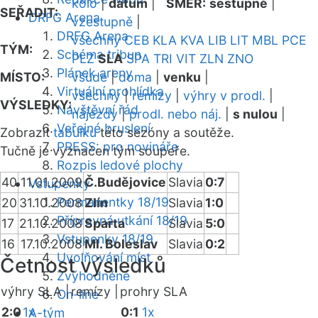
kolo
|
datum
|
SMĚR:
sestupně
|
SEŘADIT:
DRFG Arena
vzestupně
|
DRFG Arena
všechny
CEB
KLA
KVA
LIB
LIT
MBL
PCE
TÝM:
Schéma tribun
PLZ
SLA
SPA
TRI
VIT
ZLN
ZNO
Plánek areny
MÍSTO:
všude
|
doma
|
venku
|
Virtuální prohlídka
všechny
|
remízy
|
výhry v prodl.
|
VÝSLEDKY:
Návštěvní řád
nájezdy
|
prodl. nebo náj.
|
s nulou
|
Veřejné bruslení
Zobrazit
tabulku
této sezóny a soutěže.
PRESS: pro novináře
Tučně je vyznačen tým soupeře.
Rozpis ledové plochy
40
11.01.2009
Č.Budějovice
Slavia
0:7
Vstupenky
Permanentky 18/19
20
31.10.2008
Zlín
Slavia
1:0
Přípravná utkání 18/19
17
21.10.2008
Sparta
Slavia
5:0
Vstupenky 18/19
16
17.10.2008
Ml. Boleslav
Slavia
0:2
Uvolňování míst
Četnost výsledků
Zvýhodněné
výhry SLA |
remízy |
prohry SLA
On-line
2:0
1x
0:1
1x
A-tým