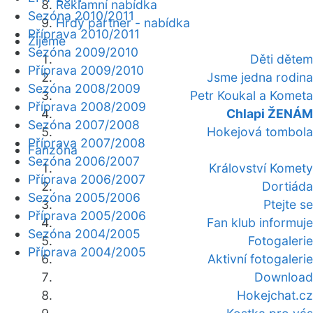
Reklamní nabídka
Sezóna 2010/2011
Hrdý partner - nabídka
Příprava 2010/2011
Žijeme
Sezóna 2009/2010
Děti dětem
Příprava 2009/2010
Jsme jedna rodina
Sezóna 2008/2009
Petr Koukal a Kometa
Příprava 2008/2009
Chlapi ŽENÁM
Sezóna 2007/2008
Hokejová tombola
Příprava 2007/2008
Fanzóna
Sezóna 2006/2007
Království Komety
Příprava 2006/2007
Dortiáda
Sezóna 2005/2006
Ptejte se
Příprava 2005/2006
Fan klub informuje
Sezóna 2004/2005
Fotogalerie
Příprava 2004/2005
Aktivní fotogalerie
Download
Hokejchat.cz