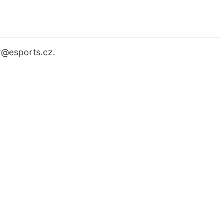
r
@esports.cz.