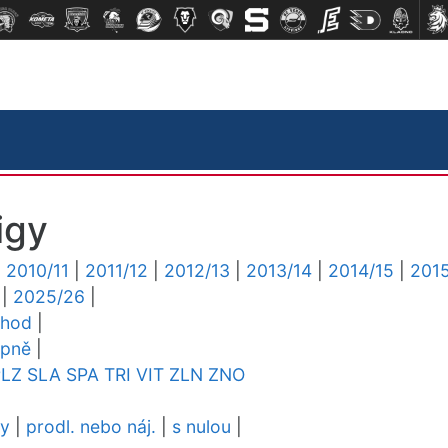
igy
|
2010/11
|
2011/12
|
2012/13
|
2013/14
|
2014/15
|
2015
|
2025/26
|
chod
|
upně
|
PLZ
SLA
SPA
TRI
VIT
ZLN
ZNO
dy
|
prodl. nebo náj.
|
s nulou
|