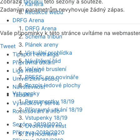
Zobrazit
tabulku
této sezóny a soutěže.
Kariéra
Zadaným parametrům nevyhovuje žádný zápas.
Redakce webu
DRFG Arena
DRFG Arena
Vaše připomínky k této stránce uvítáme na webmaste
Schéma tribun
Plánek areny
Tweet
Virtuální prohlídka
Tipsport extraliga
Návštěvní řád
Přípravná utkání
Veřejné bruslení
Liga mistrů
PRESS: pro novináře
Univerzitní souboj
Rozpis ledové plochy
Návštěvnost
Vstupenky
Tabulka
Permanentky 18/19
Výsledkový servis
Přípravná utkání 18/19
Rozlosování a info
Vstupenky 18/19
Sezóna 2019/2020
Uvolňování míst
Příprava 2019/2020
Zvýhodněné