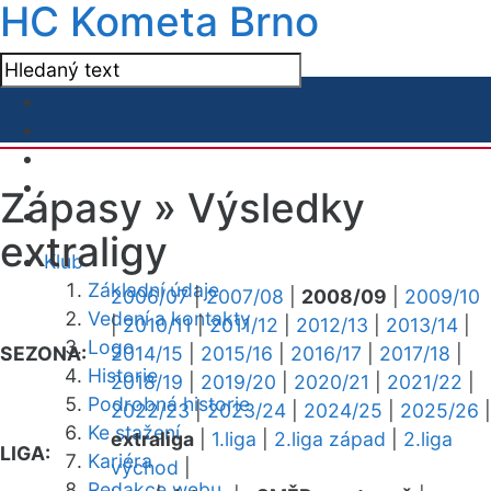
HC Kometa Brno
Zápasy »
Výsledky
extraligy
Klub
Základní údaje
2006/07
|
2007/08
|
2008/09
|
2009/10
Vedení a kontakty
|
2010/11
|
2011/12
|
2012/13
|
2013/14
|
Logo
SEZONA:
2014/15
|
2015/16
|
2016/17
|
2017/18
|
Historie
2018/19
|
2019/20
|
2020/21
|
2021/22
|
Podrobná historie
2022/23
|
2023/24
|
2024/25
|
2025/26
|
Ke stažení
extraliga
|
1.liga
|
2.liga západ
|
2.liga
LIGA:
Kariéra
východ
|
Redakce webu