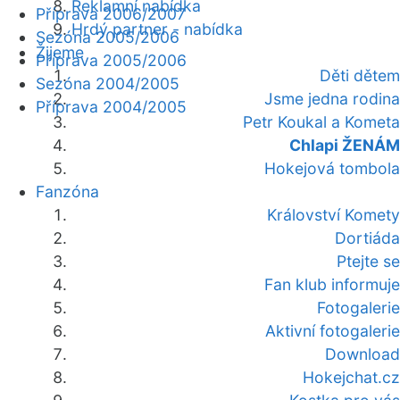
Reklamní nabídka
Příprava 2006/2007
Hrdý partner - nabídka
Sezóna 2005/2006
Žijeme
Příprava 2005/2006
Děti dětem
Sezóna 2004/2005
Jsme jedna rodina
Příprava 2004/2005
Petr Koukal a Kometa
Chlapi ŽENÁM
Hokejová tombola
Fanzóna
Království Komety
Dortiáda
Ptejte se
Fan klub informuje
Fotogalerie
Aktivní fotogalerie
Download
Hokejchat.cz