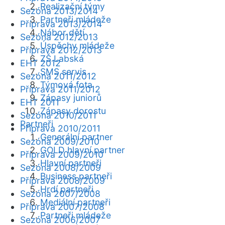
Realizační týmy
Sezóna 2013/2014
Partneři mládeže
Příprava 2013/2014
Nábor dětí
Sezóna 2012/2013
Úspěchy mládeže
Příprava 2012/2013
ZŠ Labská
EHT 2012
SMS servis
Sezóna 2011/2012
Týmová fota
Příprava 2011/2012
Zápasy juniorů
EHT 2011
Zápasy dorostu
Sezóna 2010/2011
Partneři
Příprava 2010/2011
Generální partner
Sezóna 2009/2010
GOLD hlavní partner
Příprava 2009/2010
Hlavní partneři
Sezóna 2008/2009
Business partneři
Příprava 2008/2009
Hrdí partneři
Sezóna 2007/2008
Mediální partneři
Příprava 2007/2008
Partneři mládeže
Sezóna 2006/2007