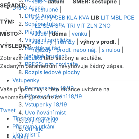
kolo
|
datum
|
SMĚR:
sestupně
|
SEŘADIT:
DRFG Arena
vzestupně
|
DRFG Arena
všechny
CEB
KLA
KVA
LIB
LIT
MBL
PCE
TÝM:
Schéma tribun
PLZ
SLA
SPA
TRI
VIT
ZLN
ZNO
Plánek areny
MÍSTO:
všude
|
doma
|
venku
|
Virtuální prohlídka
všechny
|
remízy
|
výhry v prodl.
|
VÝSLEDKY:
Návštěvní řád
nájezdy
|
prodl. nebo náj.
|
s nulou
|
Veřejné bruslení
Zobrazit
tabulku
této sezóny a soutěže.
PRESS: pro novináře
Zadaným parametrům nevyhovuje žádný zápas.
Rozpis ledové plochy
Vstupenky
Permanentky 18/19
Vaše připomínky k této stránce uvítáme na
Přípravná utkání 18/19
webmaster
@esports.cz.
Vstupenky 18/19
Tweet
Uvolňování míst
Tipsport extraliga
Zvýhodněné
Přípravná utkání
On-line
Liga mistrů
A-tým