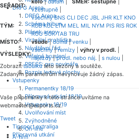
kolo
|
datum
|
SMĚR:
sestupně
|
SEŘADIT:
DRFG Arena
vzestupně
|
DRFG Arena
všechny
BNS
CLI
DEC
JBL
JHR
KLT
KNO
Schéma tribun
TÝM:
KOB
KOL
LTM
MEL
MIL
NYM
PIS
RIS
ROK
Plánek areny
ROU
SOK
TAB
TRU
Virtuální prohlídka
MÍSTO:
všude
|
doma
|
venku
|
Návštěvní řád
všechny
|
remízy
|
výhry v prodl.
|
VÝSLEDKY:
Veřejné bruslení
nájezdy
|
prodl. nebo náj.
|
s nulou
|
PRESS: pro novináře
Zobrazit
tabulku
této sezóny a soutěže.
Rozpis ledové plochy
Zadaným parametrům nevyhovuje žádný zápas.
Vstupenky
Permanentky 18/19
Přípravná utkání 18/19
Vaše připomínky k této stránce uvítáme na
Vstupenky 18/19
webmaster
@esports.cz.
Uvolňování míst
Tweet
Zvýhodněné
Tipsport extraliga
On-line
Přípravná utkání
A-tým