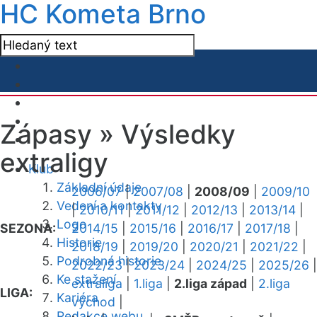
HC Kometa Brno
Zápasy »
Výsledky
extraligy
Klub
Základní údaje
2006/07
|
2007/08
|
2008/09
|
2009/10
Vedení a kontakty
|
2010/11
|
2011/12
|
2012/13
|
2013/14
|
Logo
SEZONA:
2014/15
|
2015/16
|
2016/17
|
2017/18
|
Historie
2018/19
|
2019/20
|
2020/21
|
2021/22
|
Podrobná historie
2022/23
|
2023/24
|
2024/25
|
2025/26
|
Ke stažení
extraliga
|
1.liga
|
2.liga západ
|
2.liga
LIGA:
Kariéra
východ
|
Redakce webu