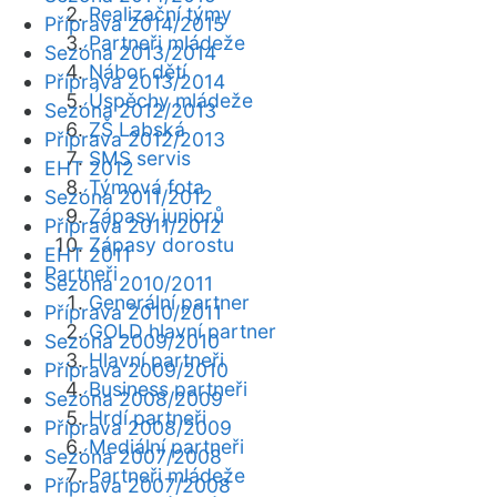
Realizační týmy
Příprava 2014/2015
Partneři mládeže
Sezóna 2013/2014
Nábor dětí
Příprava 2013/2014
Úspěchy mládeže
Sezóna 2012/2013
ZŠ Labská
Příprava 2012/2013
SMS servis
EHT 2012
Týmová fota
Sezóna 2011/2012
Zápasy juniorů
Příprava 2011/2012
Zápasy dorostu
EHT 2011
Partneři
Sezóna 2010/2011
Generální partner
Příprava 2010/2011
GOLD hlavní partner
Sezóna 2009/2010
Hlavní partneři
Příprava 2009/2010
Business partneři
Sezóna 2008/2009
Hrdí partneři
Příprava 2008/2009
Mediální partneři
Sezóna 2007/2008
Partneři mládeže
Příprava 2007/2008