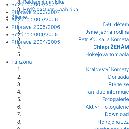
Reklamní nabídka
Sezóna 2006/2007
Hrdý partner - nabídka
Příprava 2006/2007
Žijeme
Sezóna 2005/2006
Děti dětem
Příprava 2005/2006
Jsme jedna rodina
Sezóna 2004/2005
Petr Koukal a Kometa
Příprava 2004/2005
Chlapi ŽENÁM
Hokejová tombola
Fanzóna
Království Komety
Dortiáda
Ptejte se
Fan klub informuje
Fotogalerie
Aktivní fotogalerie
Download
Hokejchat.cz