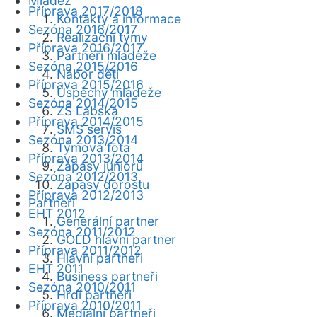
Mládež
Příprava 2017/2018
Kontakty a informace
Sezóna 2016/2017
Realizační týmy
Příprava 2016/2017
Partneři mládeže
Sezóna 2015/2016
Nábor dětí
Příprava 2015/2016
Úspěchy mládeže
Sezóna 2014/2015
ZŠ Labská
Příprava 2014/2015
SMS servis
Sezóna 2013/2014
Týmová fota
Příprava 2013/2014
Zápasy juniorů
Sezóna 2012/2013
Zápasy dorostu
Příprava 2012/2013
Partneři
EHT 2012
Generální partner
Sezóna 2011/2012
GOLD hlavní partner
Příprava 2011/2012
Hlavní partneři
EHT 2011
Business partneři
Sezóna 2010/2011
Hrdí partneři
Příprava 2010/2011
Mediální partneři