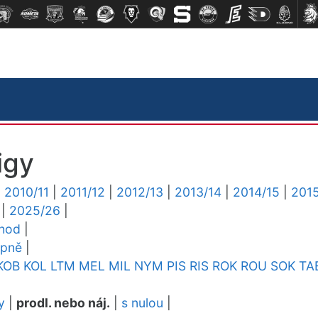
igy
|
2010/11
|
2011/12
|
2012/13
|
2013/14
|
2014/15
|
2015
|
2025/26
|
chod
|
upně
|
KOB
KOL
LTM
MEL
MIL
NYM
PIS
RIS
ROK
ROU
SOK
TA
y
|
prodl. nebo náj.
|
s nulou
|