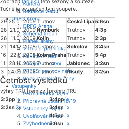
Zobrazit
tabulku
této sezóny a soutěže.
Kariéra
Tučně je vyznačen tým soupeře.
Redakce webu
DRFG Arena
29
25.01.2009
Trutnov
Česká Lípa
5:6sn
DRFG Arena
28
21.01.2009
Nymburk
Trutnov
4:3p
Schéma tribun
26
11.01.2009
Kolín
Trutnov
2:3p
Plánek areny
21
14.12.2008
Trutnov
Sokolov
3:4sn
Virtuální prohlídka
16
22.11.2008
Kobra Praha
Trutnov
5:4p
Návštěvní řád
11
28.10.2008
Trutnov
Jablonec
3:2sn
Veřejné bruslení
PRESS: pro novináře
3
24.09.2008
Trutnov
Řisuty
3:2sn
Četnost výsledků
Rozpis ledové plochy
Vstupenky
výhry TRU |
remízy |
prohry TRU
Permanentky 18/19
3:2pp
1x
3:4pp
1x
Přípravná utkání 18/19
3:2sn
2x
3:4sn
1x
Vstupenky 18/19
4:5pp
1x
Uvolňování míst
Zvýhodněné
5:6sn
1x