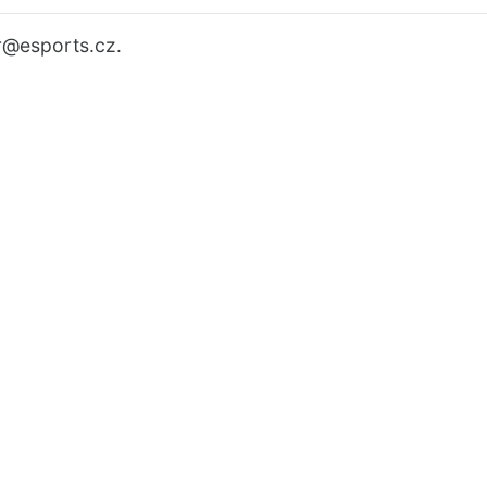
r
@esports.cz.