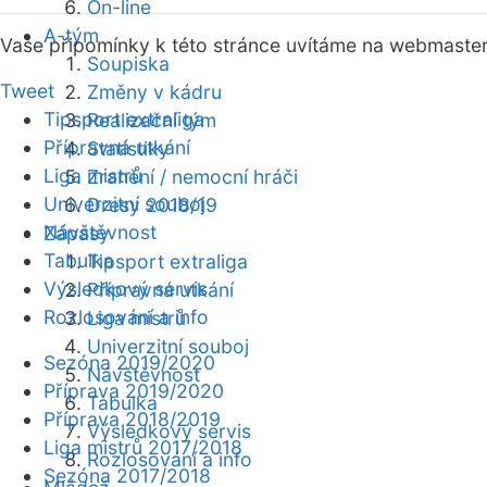
On-line
A-tým
Vaše připomínky k této stránce uvítáme na webmaste
Soupiska
Tweet
Změny v kádru
Tipsport extraliga
Realizační tým
Přípravná utkání
Statistiky
Liga mistrů
Zranění / nemocní hráči
Univerzitní souboj
Dresy 2018/19
Návštěvnost
Zápasy
Tabulka
Tipsport extraliga
Výsledkový servis
Přípravná utkání
Rozlosování a info
Liga mistrů
Univerzitní souboj
Sezóna 2019/2020
Návštěvnost
Příprava 2019/2020
Tabulka
Příprava 2018/2019
Výsledkový servis
Liga mistrů 2017/2018
Rozlosování a info
Sezóna 2017/2018