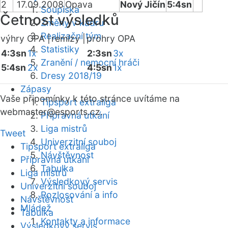
2
17.09.2008
Opava
Nový Jičín
5:4sn
Soupiska
Četnost výsledků
Změny v kádru
Realizační tým
výhry OPA |
remízy |
prohry OPA
Statistiky
4:3sn
1x
2:3sn
3x
Zranění / nemocní hráči
5:4sn
2x
4:5sn
1x
Dresy 2018/19
Zápasy
Vaše připomínky k této stránce uvítáme na
Tipsport extraliga
webmaster
@esports.cz.
Přípravná utkání
Liga mistrů
Tweet
Univerzitní souboj
Tipsport extraliga
Návštěvnost
Přípravná utkání
Tabulka
Liga mistrů
Výsledkový servis
Univerzitní souboj
Rozlosování a info
Návštěvnost
Mládež
Tabulka
Kontakty a informace
Výsledkový servis