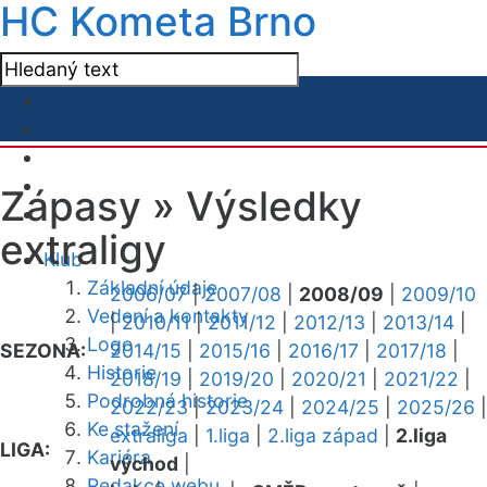
HC Kometa Brno
Zápasy »
Výsledky
extraligy
Klub
Základní údaje
2006/07
|
2007/08
|
2008/09
|
2009/10
Vedení a kontakty
|
2010/11
|
2011/12
|
2012/13
|
2013/14
|
Logo
SEZONA:
2014/15
|
2015/16
|
2016/17
|
2017/18
|
Historie
2018/19
|
2019/20
|
2020/21
|
2021/22
|
Podrobná historie
2022/23
|
2023/24
|
2024/25
|
2025/26
|
Ke stažení
extraliga
|
1.liga
|
2.liga západ
|
2.liga
LIGA:
Kariéra
východ
|
Redakce webu