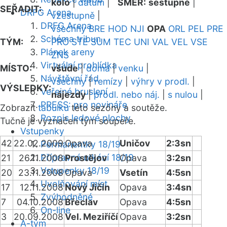
kolo
|
datum
|
SMĚR:
sestupně
|
SEŘADIT:
DRFG Arena
vzestupně
|
DRFG Arena
všechny
BRE
HOD
NJI
OPA
ORL
PEL
PRE
Schéma tribun
TÝM:
PRO
STE
SUM
TEC
UNI
VAL
VEL
VSE
Plánek areny
ZNS
Virtuální prohlídka
MÍSTO:
všude
|
doma
|
venku
|
Návštěvní řád
všechny
|
remízy
|
výhry v prodl.
|
VÝSLEDKY:
Veřejné bruslení
nájezdy
|
prodl. nebo náj.
|
s nulou
|
PRESS: pro novináře
Zobrazit
tabulku
této sezóny a soutěže.
Rozpis ledové plochy
Tučně je vyznačen tým soupeře.
Vstupenky
42
22.02.2009
Opava
Uničov
2:3sn
Permanentky 18/19
Přípravná utkání 18/19
21
26.11.2008
Prostějov
Opava
3:2sn
Vstupenky 18/19
20
23.11.2008
Opava
Vsetín
4:5sn
Uvolňování míst
17
12.11.2008
Nový Jičín
Opava
3:4sn
Zvýhodněné
7
04.10.2008
Břeclav
Opava
4:5sn
On-line
3
20.09.2008
Vel. Meziříčí
Opava
3:2sn
A-tým