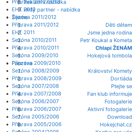
Příprava 2012/2013
Reklamní nabídka
EHT 2012
Hrdý partner - nabídka
Sezóna 2011/2012
Žijeme
Příprava 2011/2012
Děti dětem
EHT 2011
Jsme jedna rodina
Sezóna 2010/2011
Petr Koukal a Kometa
Příprava 2010/2011
Chlapi ŽENÁM
Sezóna 2009/2010
Hokejová tombola
Příprava 2009/2010
Fanzóna
Sezóna 2008/2009
Království Komety
Příprava 2008/2009
Dortiáda
Sezóna 2007/2008
Ptejte se
Příprava 2007/2008
Fan klub informuje
Sezóna 2006/2007
Fotogalerie
Příprava 2006/2007
Aktivní fotogalerie
Sezóna 2005/2006
Download
Příprava 2005/2006
Hokejchat.cz
Sezóna 2004/2005