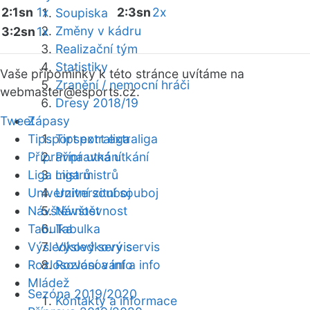
2:1sn
1x
2:3sn
2x
Soupiska
Změny v kádru
3:2sn
1x
Realizační tým
Statistiky
Vaše připomínky k této stránce uvítáme na
Zranění / nemocní hráči
webmaster
@esports.cz.
Dresy 2018/19
Tweet
Zápasy
Tipsport extraliga
Tipsport extraliga
Přípravná utkání
Přípravná utkání
Liga mistrů
Liga mistrů
Univerzitní souboj
Univerzitní souboj
Návštěvnost
Návštěvnost
Tabulka
Tabulka
Výsledkový servis
Výsledkový servis
Rozlosování a info
Rozlosování a info
Mládež
Sezóna 2019/2020
Kontakty a informace