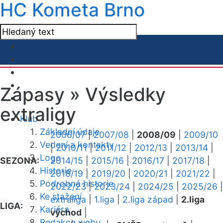
HC Kometa Brno
Zápasy »
Výsledky
extraligy
Klub
Základní údaje
2006/07
|
2007/08
|
2008/09
|
2009/10
Vedení a kontakty
|
2010/11
|
2011/12
|
2012/13
|
2013/14
|
Logo
SEZONA:
2014/15
|
2015/16
|
2016/17
|
2017/18
|
Historie
2018/19
|
2019/20
|
2020/21
|
2021/22
|
Podrobná historie
2022/23
|
2023/24
|
2024/25
|
2025/26
|
Ke stažení
extraliga
|
1.liga
|
2.liga západ
|
2.liga
LIGA:
Kariéra
východ
|
Redakce webu