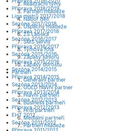
Příprava 2019/2020
Realizační týmy
Příprava 2018/2019
Partneři mládeže
Liga mistrů 2017/2018
Nábor dětí
Sezóna 2017/2018
Úspěchy mládeže
Příprava 2017/2018
ZŠ Labská
Sezóna 2016/2017
SMS servis
Příprava 2016/2017
Týmová fota
Sezóna 2015/2016
Zápasy juniorů
Příprava 2015/2016
Zápasy dorostu
Sezóna 2014/2015
Partneři
Příprava 2014/2015
Generální partner
Sezóna 2013/2014
GOLD hlavní partner
Příprava 2013/2014
Hlavní partneři
Sezóna 2012/2013
Business partneři
Příprava 2012/2013
Hrdí partneři
EHT 2012
Mediální partneři
Sezóna 2011/2012
Partneři mládeže
Příprava 2011/2012