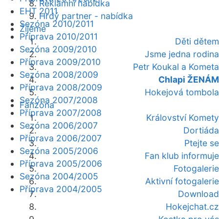
Reklamní nabídka
EHT 2011
Hrdý partner - nabídka
Sezóna 2010/2011
Žijeme
Příprava 2010/2011
Děti dětem
Sezóna 2009/2010
Jsme jedna rodina
Příprava 2009/2010
Petr Koukal a Kometa
Sezóna 2008/2009
Chlapi ŽENÁM
Příprava 2008/2009
Hokejová tombola
Sezóna 2007/2008
Fanzóna
Příprava 2007/2008
Království Komety
Sezóna 2006/2007
Dortiáda
Příprava 2006/2007
Ptejte se
Sezóna 2005/2006
Fan klub informuje
Příprava 2005/2006
Fotogalerie
Sezóna 2004/2005
Aktivní fotogalerie
Příprava 2004/2005
Download
Hokejchat.cz