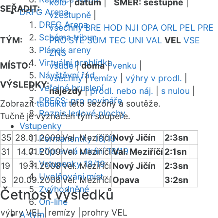
kolo
|
datum
|
SMĚR:
sestupně
|
SEŘADIT:
DRFG Arena
vzestupně
|
DRFG Arena
všechny
BRE
HOD
NJI
OPA
ORL
PEL
PRE
Schéma tribun
TÝM:
PRO
STE
SUM
TEC
UNI
VAL
VEL
VSE
Plánek areny
ZNS
Virtuální prohlídka
MÍSTO:
všude
|
doma
|
venku
|
Návštěvní řád
všechny
|
remízy
|
výhry v prodl.
|
VÝSLEDKY:
Veřejné bruslení
nájezdy
|
prodl. nebo náj.
|
s nulou
|
PRESS: pro novináře
Zobrazit
tabulku
této sezóny a soutěže.
Rozpis ledové plochy
Tučně je vyznačen tým soupeře.
Vstupenky
35
28.01.2009
Vel. Meziříčí
Nový Jičín
2:3sn
Permanentky 18/19
Přípravná utkání 18/19
31
14.01.2009
Vel. Meziříčí
Val. Meziříčí
2:1sn
Vstupenky 18/19
19
19.11.2008
Vel. Meziříčí
Nový Jičín
2:3sn
Uvolňování míst
3
20.09.2008
Vel. Meziříčí
Opava
3:2sn
Zvýhodněné
Četnost výsledků
On-line
výhry VEL |
remízy |
prohry VEL
A-tým