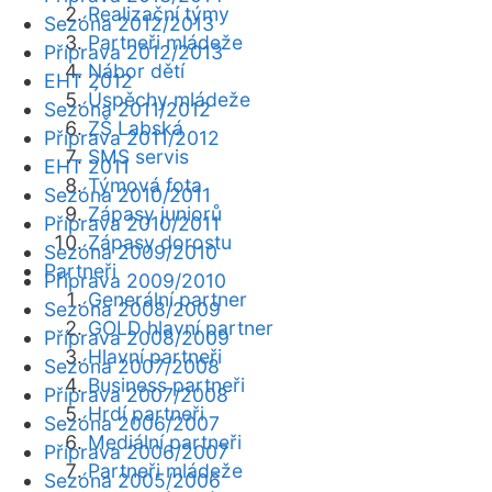
Realizační týmy
Sezóna 2012/2013
Partneři mládeže
Příprava 2012/2013
Nábor dětí
EHT 2012
Úspěchy mládeže
Sezóna 2011/2012
ZŠ Labská
Příprava 2011/2012
SMS servis
EHT 2011
Týmová fota
Sezóna 2010/2011
Zápasy juniorů
Příprava 2010/2011
Zápasy dorostu
Sezóna 2009/2010
Partneři
Příprava 2009/2010
Generální partner
Sezóna 2008/2009
GOLD hlavní partner
Příprava 2008/2009
Hlavní partneři
Sezóna 2007/2008
Business partneři
Příprava 2007/2008
Hrdí partneři
Sezóna 2006/2007
Mediální partneři
Příprava 2006/2007
Partneři mládeže
Sezóna 2005/2006