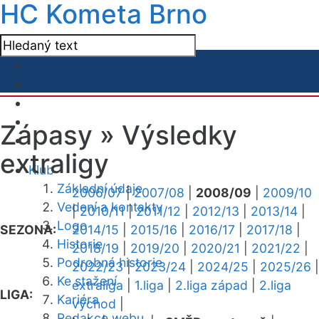
HC Kometa Brno
Zápasy »
Výsledky
extraligy
Klub
Základní údaje
2006/07
|
2007/08
|
2008/09
|
2009/10
Vedení a kontakty
|
2010/11
|
2011/12
|
2012/13
|
2013/14
|
Logo
SEZONA:
2014/15
|
2015/16
|
2016/17
|
2017/18
|
Historie
2018/19
|
2019/20
|
2020/21
|
2021/22
|
Podrobná historie
2022/23
|
2023/24
|
2024/25
|
2025/26
|
Ke stažení
extraliga
|
1.liga
|
2.liga západ
|
2.liga
LIGA:
Kariéra
východ
|
Redakce webu