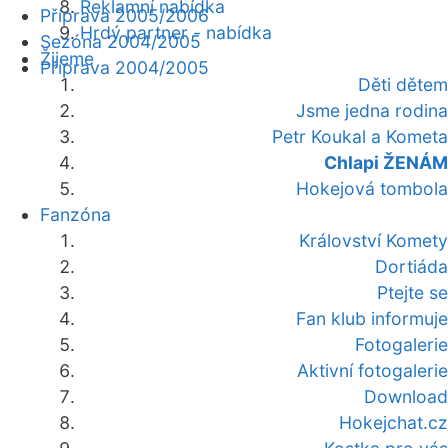
Reklamní nabídka
Příprava 2005/2006
Hrdý partner - nabídka
Sezóna 2004/2005
Žijeme
Příprava 2004/2005
Děti dětem
Jsme jedna rodina
Petr Koukal a Kometa
Chlapi ŽENÁM
Hokejová tombola
Fanzóna
Království Komety
Dortiáda
Ptejte se
Fan klub informuje
Fotogalerie
Aktivní fotogalerie
Download
Hokejchat.cz