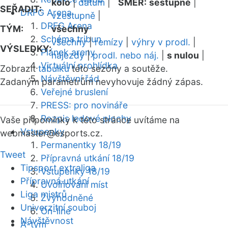
kolo
|
datum
|
SMĚR:
sestupně
|
SEŘADIT:
DRFG Arena
vzestupně
|
DRFG Arena
TÝM:
všechny
Schéma tribun
všechny
|
remízy
|
výhry v prodl.
|
VÝSLEDKY:
Plánek areny
nájezdy
|
prodl. nebo náj.
|
s nulou
|
Virtuální prohlídka
Zobrazit
tabulku
této sezóny a soutěže.
Návštěvní řád
Zadaným parametrům nevyhovuje žádný zápas.
Veřejné bruslení
PRESS: pro novináře
Rozpis ledové plochy
Vaše připomínky k této stránce uvítáme na
Vstupenky
webmaster
@esports.cz.
Permanentky 18/19
Tweet
Přípravná utkání 18/19
Tipsport extraliga
Vstupenky 18/19
Přípravná utkání
Uvolňování míst
Liga mistrů
Zvýhodněné
Univerzitní souboj
On-line
Návštěvnost
A-tým