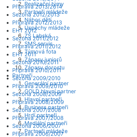
Realizační týmy
Příprava 2013/2014
Partneři mládeže
Sezóna 2012/2013
Nábor dětí
Příprava 2012/2013
Úspěchy mládeže
EHT 2012
ZŠ Labská
Sezóna 2011/2012
SMS servis
Příprava 2011/2012
Týmová fota
EHT 2011
Zápasy juniorů
Sezóna 2010/2011
Zápasy dorostu
Příprava 2010/2011
Partneři
Sezóna 2009/2010
Generální partner
Příprava 2009/2010
GOLD hlavní partner
Sezóna 2008/2009
Hlavní partneři
Příprava 2008/2009
Business partneři
Sezóna 2007/2008
Hrdí partneři
Příprava 2007/2008
Mediální partneři
Sezóna 2006/2007
Partneři mládeže
Příprava 2006/2007