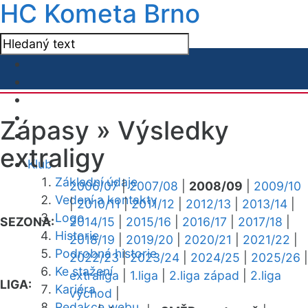
HC Kometa Brno
Zápasy »
Výsledky
extraligy
Klub
Základní údaje
2006/07
|
2007/08
|
2008/09
|
2009/10
Vedení a kontakty
|
2010/11
|
2011/12
|
2012/13
|
2013/14
|
Logo
SEZONA:
2014/15
|
2015/16
|
2016/17
|
2017/18
|
Historie
2018/19
|
2019/20
|
2020/21
|
2021/22
|
Podrobná historie
2022/23
|
2023/24
|
2024/25
|
2025/26
|
Ke stažení
extraliga
|
1.liga
|
2.liga západ
|
2.liga
LIGA:
Kariéra
východ
|
Redakce webu