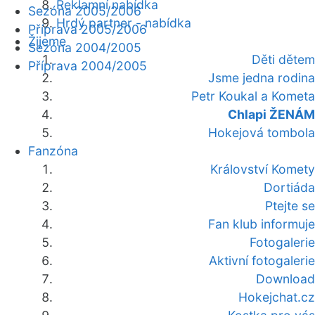
Reklamní nabídka
Sezóna 2005/2006
Hrdý partner - nabídka
Příprava 2005/2006
Žijeme
Sezóna 2004/2005
Děti dětem
Příprava 2004/2005
Jsme jedna rodina
Petr Koukal a Kometa
Chlapi ŽENÁM
Hokejová tombola
Fanzóna
Království Komety
Dortiáda
Ptejte se
Fan klub informuje
Fotogalerie
Aktivní fotogalerie
Download
Hokejchat.cz