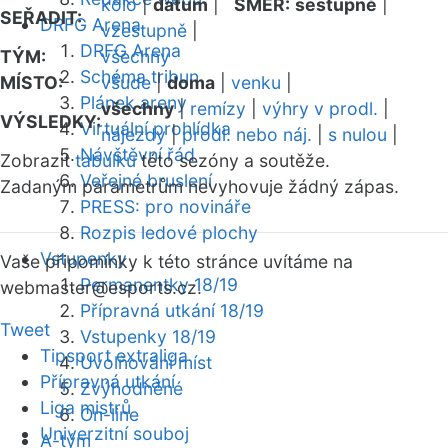
kolo
|
datum
|
SMĚR:
sestupně
|
SEŘADIT:
DRFG Arena
vzestupně
|
DRFG Arena
TÝM:
všechny
Schéma tribun
MÍSTO:
všude
|
doma
|
venku
|
Plánek areny
všechny
|
remízy
|
výhry v prodl.
|
VÝSLEDKY:
Virtuální prohlídka
nájezdy
|
prodl. nebo náj.
|
s nulou
|
Návštěvní řád
Zobrazit
tabulku
této sezóny a soutěže.
Veřejné bruslení
Zadaným parametrům nevyhovuje žádný zápas.
PRESS: pro novináře
Rozpis ledové plochy
Vstupenky
Vaše připomínky k této stránce uvítáme na
Permanentky 18/19
webmaster
@esports.cz.
Přípravná utkání 18/19
Tweet
Vstupenky 18/19
Tipsport extraliga
Uvolňování míst
Přípravná utkání
Zvýhodněné
Liga mistrů
On-line
Univerzitní souboj
A-tým