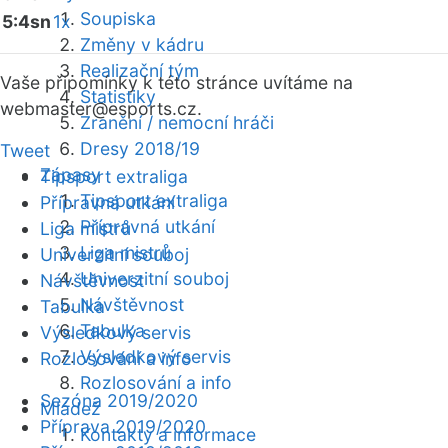
Soupiska
5:4sn
1x
Změny v kádru
Realizační tým
Vaše připomínky k této stránce uvítáme na
Statistiky
webmaster
@esports.cz.
Zranění / nemocní hráči
Dresy 2018/19
Tweet
Zápasy
Tipsport extraliga
Tipsport extraliga
Přípravná utkání
Přípravná utkání
Liga mistrů
Liga mistrů
Univerzitní souboj
Univerzitní souboj
Návštěvnost
Návštěvnost
Tabulka
Tabulka
Výsledkový servis
Výsledkový servis
Rozlosování a info
Rozlosování a info
Sezóna 2019/2020
Mládež
Příprava 2019/2020
Kontakty a informace