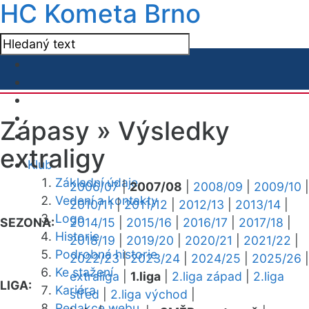
HC Kometa Brno
Zápasy »
Výsledky
extraligy
Klub
Základní údaje
2006/07
|
2007/08
|
2008/09
|
2009/10
|
Vedení a kontakty
2010/11
|
2011/12
|
2012/13
|
2013/14
|
Logo
SEZONA:
2014/15
|
2015/16
|
2016/17
|
2017/18
|
Historie
2018/19
|
2019/20
|
2020/21
|
2021/22
|
Podrobná historie
2022/23
|
2023/24
|
2024/25
|
2025/26
|
Ke stažení
extraliga
|
1.liga
|
2.liga západ
|
2.liga
LIGA:
Kariéra
střed
|
2.liga východ
|
Redakce webu