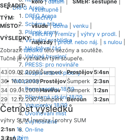
kolo
|
datum
|
SMĚR:
sestupně
|
SEŘADIT:
DRFG Arena
vzestupně
|
DRFG Arena
TÝM:
všechny
Schéma tribun
MÍSTO:
všude
|
doma
|
venku
|
Plánek areny
všechny
|
remízy
|
výhry v prodl.
|
VÝSLEDKY:
Virtuální prohlídka
nájezdy
|
prodl. nebo náj.
|
s nulou
|
Návštěvní řád
Zobrazit
tabulku
této sezóny a soutěže.
Veřejné bruslení
Tučně je vyznačen tým soupeře.
PRESS: pro novináře
43
09.02.2008
Šumperk
Prostějov
5:4sn
Rozpis ledové plochy
Vstupenky
36
16.01.2008
Prostějov
Šumperk
2:3sn
Permanentky 18/19
34
09.01.2008
Havířov
Šumperk
1:2sn
Přípravná utkání 18/19
29
12.12.2007
Šumperk
Beroun
3:2sn
Vstupenky 18/19
Četnost výsledků
Uvolňování míst
výhry SUM |
remízy |
prohry SUM
Zvýhodněné
2:1sn
1x
On-line
A-tým
3:2sn
2x