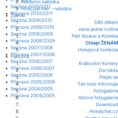
Reklamní nabídka
Sezóna 2010/2011
Hrdý partner - nabídka
Příprava 2010/2011
Žijeme
Sezóna 2009/2010
Děti dětem
Příprava 2009/2010
Jsme jedna rodina
Sezóna 2008/2009
Petr Koukal a Kometa
Příprava 2008/2009
Chlapi ŽENÁM
Sezóna 2007/2008
Hokejová tombola
Příprava 2007/2008
Fanzóna
Sezóna 2006/2007
Království Komety
Příprava 2006/2007
Dortiáda
Sezóna 2005/2006
Ptejte se
Příprava 2005/2006
Fan klub informuje
Sezóna 2004/2005
Fotogalerie
Příprava 2004/2005
Aktivní fotogalerie
Download
Hokejchat.cz