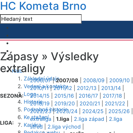
HC Kometa Brno
Zápasy »
Výsledky
extraligy
Klub
Základní údaje
2006/07
|
2007/08
|
2008/09
|
2009/10
|
Vedení a kontakty
2010/11
|
2011/12
|
2012/13
|
2013/14
|
Logo
SEZONA:
2014/15
|
2015/16
|
2016/17
|
2017/18
|
Historie
2018/19
|
2019/20
|
2020/21
|
2021/22
|
Podrobná historie
2022/23
|
2023/24
|
2024/25
|
2025/26
|
Ke stažení
extraliga
|
1.liga
|
2.liga západ
|
2.liga
LIGA:
Kariéra
střed
|
2.liga východ
|
Redakce webu