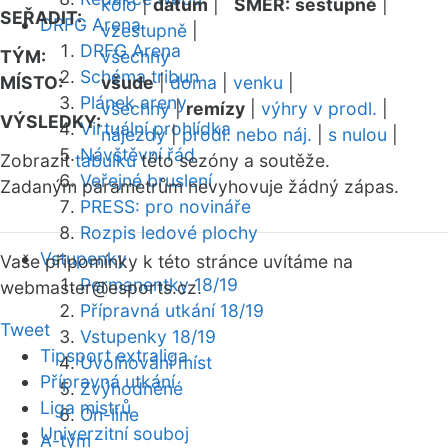
kolo
|
datum
|
SMĚR:
sestupně
|
SEŘADIT:
DRFG Arena
vzestupně
|
DRFG Arena
TÝM:
všechny
Schéma tribun
MÍSTO:
všude
|
doma
|
venku
|
Plánek areny
všechny
|
remízy
|
výhry v prodl.
|
VÝSLEDKY:
Virtuální prohlídka
nájezdy
|
prodl. nebo náj.
|
s nulou
|
Návštěvní řád
Zobrazit
tabulku
této sezóny a soutěže.
Veřejné bruslení
Zadaným parametrům nevyhovuje žádný zápas.
PRESS: pro novináře
Rozpis ledové plochy
Vstupenky
Vaše připomínky k této stránce uvítáme na
Permanentky 18/19
webmaster
@esports.cz.
Přípravná utkání 18/19
Tweet
Vstupenky 18/19
Tipsport extraliga
Uvolňování míst
Přípravná utkání
Zvýhodněné
Liga mistrů
On-line
Univerzitní souboj
A-tým