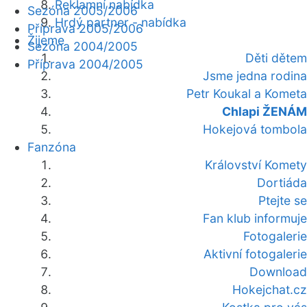
Reklamní nabídka
Sezóna 2005/2006
Hrdý partner - nabídka
Příprava 2005/2006
Žijeme
Sezóna 2004/2005
Děti dětem
Příprava 2004/2005
Jsme jedna rodina
Petr Koukal a Kometa
Chlapi ŽENÁM
Hokejová tombola
Fanzóna
Království Komety
Dortiáda
Ptejte se
Fan klub informuje
Fotogalerie
Aktivní fotogalerie
Download
Hokejchat.cz