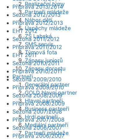
Realizační týmy
Příprava 2013/2014
Partneři mládeže
Sezóna 2012/2013
Nábor dětí
Příprava 2012/2013
Úspěchy mládeže
EHT 2012
ZŠ Labská
Sezóna 2011/2012
SMS servis
Příprava 2011/2012
Týmová fota
EHT 2011
Zápasy juniorů
Sezóna 2010/2011
Zápasy dorostu
Příprava 2010/2011
Partneři
Sezóna 2009/2010
Generální partner
Příprava 2009/2010
GOLD hlavní partner
Sezóna 2008/2009
Hlavní partneři
Příprava 2008/2009
Business partneři
Sezóna 2007/2008
Hrdí partneři
Příprava 2007/2008
Mediální partneři
Sezóna 2006/2007
Partneři mládeže
Příprava 2006/2007