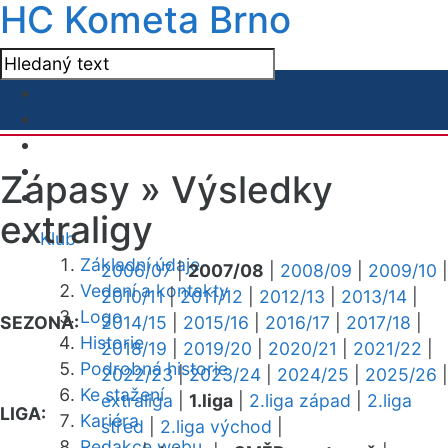
HC Kometa Brno
Zápasy »
Výsledky
extraligy
Klub
Základní údaje
2006/07
|
2007/08
|
2008/09
|
2009/10
|
Vedení a kontakty
2010/11
|
2011/12
|
2012/13
|
2013/14
|
Logo
SEZONA:
2014/15
|
2015/16
|
2016/17
|
2017/18
|
Historie
2018/19
|
2019/20
|
2020/21
|
2021/22
|
Podrobná historie
2022/23
|
2023/24
|
2024/25
|
2025/26
|
Ke stažení
extraliga
|
1.liga
|
2.liga západ
|
2.liga
LIGA:
Kariéra
střed
|
2.liga východ
|
Redakce webu