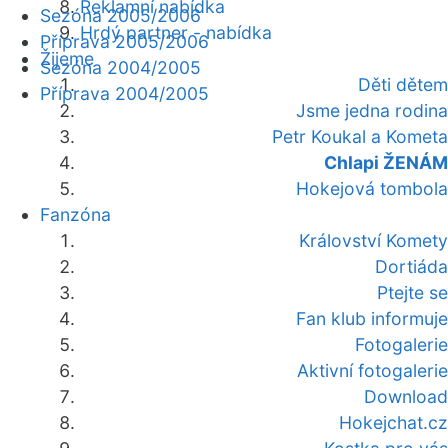
Reklamní nabídka
Sezóna 2005/2006
Hrdý partner - nabídka
Příprava 2005/2006
Žijeme
Sezóna 2004/2005
Děti dětem
Příprava 2004/2005
Jsme jedna rodina
Petr Koukal a Kometa
Chlapi ŽENÁM
Hokejová tombola
Fanzóna
Království Komety
Dortiáda
Ptejte se
Fan klub informuje
Fotogalerie
Aktivní fotogalerie
Download
Hokejchat.cz