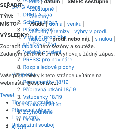
kolo
|
datum
|
SMĚR:
sestupně
|
SEŘADIT:
DRFG Arena
vzestupně
|
DRFG Arena
TÝM:
všechny
Schéma tribun
MÍSTO:
všude
|
doma
|
venku
|
Plánek areny
všechny
|
remízy
|
výhry v prodl.
|
VÝSLEDKY:
Virtuální prohlídka
nájezdy
|
prodl. nebo náj.
|
s nulou
|
Návštěvní řád
Zobrazit
tabulku
této sezóny a soutěže.
Veřejné bruslení
Zadaným parametrům nevyhovuje žádný zápas.
PRESS: pro novináře
Rozpis ledové plochy
Vstupenky
Vaše připomínky k této stránce uvítáme na
Permanentky 18/19
webmaster
@esports.cz.
Přípravná utkání 18/19
Tweet
Vstupenky 18/19
Tipsport extraliga
Uvolňování míst
Přípravná utkání
Zvýhodněné
Liga mistrů
On-line
Univerzitní souboj
A-tým