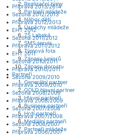
Realizační týmy
Příprava 2013/2014
Partneři mládeže
Sezóna 2012/2013
Nábor dětí
Příprava 2012/2013
Úspěchy mládeže
EHT 2012
ZŠ Labská
Sezóna 2011/2012
SMS servis
Příprava 2011/2012
Týmová fota
EHT 2011
Zápasy juniorů
Sezóna 2010/2011
Zápasy dorostu
Příprava 2010/2011
Partneři
Sezóna 2009/2010
Generální partner
Příprava 2009/2010
GOLD hlavní partner
Sezóna 2008/2009
Hlavní partneři
Příprava 2008/2009
Business partneři
Sezóna 2007/2008
Hrdí partneři
Příprava 2007/2008
Mediální partneři
Sezóna 2006/2007
Partneři mládeže
Příprava 2006/2007