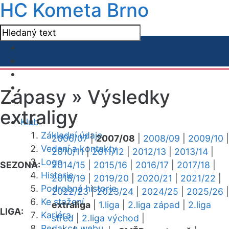
HC Kometa Brno
Zápasy »
Výsledky
extraligy
Klub
Základní údaje
2006/07
|
2007/08
|
2008/09
|
2009/10
|
Vedení a kontakty
2010/11
|
2011/12
|
2012/13
|
2013/14
|
Logo
SEZONA:
2014/15
|
2015/16
|
2016/17
|
2017/18
|
Historie
2018/19
|
2019/20
|
2020/21
|
2021/22
|
Podrobná historie
2022/23
|
2023/24
|
2024/25
|
2025/26
|
Ke stažení
extraliga
|
1.liga
|
2.liga západ
|
2.liga
LIGA:
Kariéra
střed
|
2.liga východ
|
Redakce webu