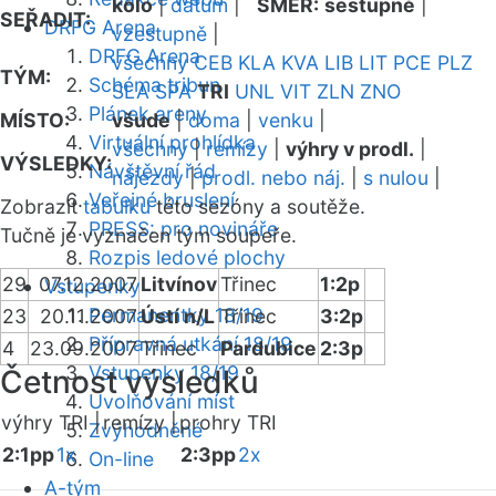
kolo
|
datum
|
SMĚR:
sestupně
|
SEŘADIT:
DRFG Arena
vzestupně
|
DRFG Arena
všechny
CEB
KLA
KVA
LIB
LIT
PCE
PLZ
TÝM:
Schéma tribun
SLA
SPA
TRI
UNL
VIT
ZLN
ZNO
Plánek areny
MÍSTO:
všude
|
doma
|
venku
|
Virtuální prohlídka
všechny
|
remízy
|
výhry v prodl.
|
VÝSLEDKY:
Návštěvní řád
nájezdy
|
prodl. nebo náj.
|
s nulou
|
Veřejné bruslení
Zobrazit
tabulku
této sezóny a soutěže.
PRESS: pro novináře
Tučně je vyznačen tým soupeře.
Rozpis ledové plochy
29
07.12.2007
Litvínov
Třinec
1:2p
Vstupenky
Permanentky 18/19
23
20.11.2007
Ústí n/L
Třinec
3:2p
Přípravná utkání 18/19
4
23.09.2007
Třinec
Pardubice
2:3p
Vstupenky 18/19
Četnost výsledků
Uvolňování míst
výhry TRI |
remízy |
prohry TRI
Zvýhodněné
2:1pp
1x
2:3pp
2x
On-line
A-tým