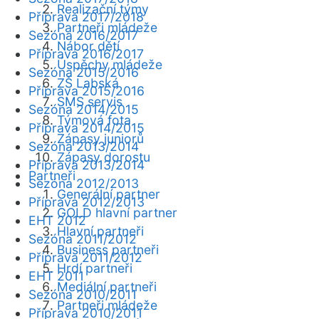
Realizační týmy
Příprava 2017/2018
Partneři mládeže
Sezóna 2016/2017
Nábor dětí
Příprava 2016/2017
Úspěchy mládeže
Sezóna 2015/2016
ZŠ Labská
Příprava 2015/2016
SMS servis
Sezóna 2014/2015
Týmová fota
Příprava 2014/2015
Zápasy juniorů
Sezóna 2013/2014
Zápasy dorostu
Příprava 2013/2014
Partneři
Sezóna 2012/2013
Generální partner
Příprava 2012/2013
GOLD hlavní partner
EHT 2012
Hlavní partneři
Sezóna 2011/2012
Business partneři
Příprava 2011/2012
Hrdí partneři
EHT 2011
Mediální partneři
Sezóna 2010/2011
Partneři mládeže
Příprava 2010/2011