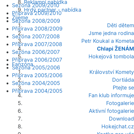
Reklamní nabídka
Sezóna 2009/2010
Hrdý partner - nabídka
Příprava 2009/2010
Žijeme
Sezóna 2008/2009
Děti dětem
Příprava 2008/2009
Jsme jedna rodina
Sezóna 2007/2008
Petr Koukal a Kometa
Příprava 2007/2008
Chlapi ŽENÁM
Sezóna 2006/2007
Hokejová tombola
Příprava 2006/2007
Fanzóna
Sezóna 2005/2006
Království Komety
Příprava 2005/2006
Dortiáda
Sezóna 2004/2005
Ptejte se
Příprava 2004/2005
Fan klub informuje
Fotogalerie
Aktivní fotogalerie
Download
Hokejchat.cz