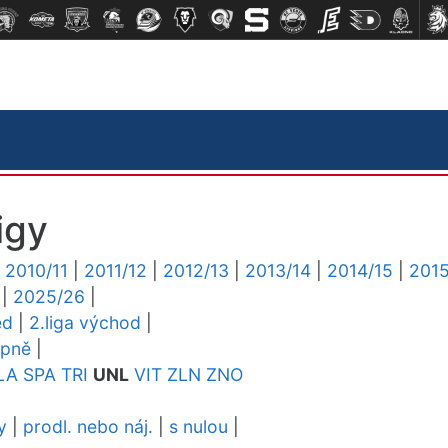
igy
|
2010/11
|
2011/12
|
2012/13
|
2013/14
|
2014/15
|
2015
|
2025/26
|
ed
|
2.liga východ
|
upně
|
LA
SPA
TRI
UNL
VIT
ZLN
ZNO
y
|
prodl. nebo náj.
|
s nulou
|