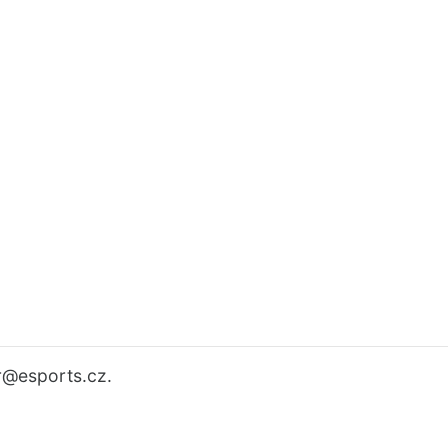
r
@esports.cz.