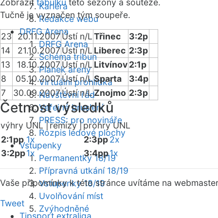
Zobrazit
tabulku
této sezóny a soutěže.
Kariéra
Tučně je vyznačen tým soupeře.
Redakce webu
DRFG Arena
23
20.11.2007
Ústí n/L
Třinec
3:2p
DRFG Arena
14
21.10.2007
Ústí n/L
Liberec
2:3p
Schéma tribun
13
18.10.2007
Ústí n/L
Litvínov
2:1p
Plánek areny
8
05.10.2007
Ústí n/L
Sparta
3:4p
Virtuální prohlídka
7
30.09.2007
Ústí n/L
Znojmo
2:3p
Návštěvní řád
Četnost výsledků
Veřejné bruslení
PRESS: pro novináře
výhry UNL |
remízy |
prohry UNL
Rozpis ledové plochy
2:1pp
1x
2:3pp
2x
Vstupenky
3:2pp
1x
3:4pp
1x
Permanentky 18/19
Přípravná utkání 18/19
Vaše připomínky k této stránce uvítáme na webmaste
Vstupenky 18/19
Uvolňování míst
Tweet
Zvýhodněné
Tipsport extraliga