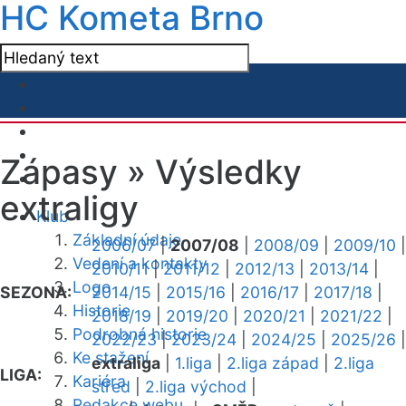
HC Kometa Brno
Zápasy »
Výsledky
extraligy
Klub
Základní údaje
2006/07
|
2007/08
|
2008/09
|
2009/10
|
Vedení a kontakty
2010/11
|
2011/12
|
2012/13
|
2013/14
|
Logo
SEZONA:
2014/15
|
2015/16
|
2016/17
|
2017/18
|
Historie
2018/19
|
2019/20
|
2020/21
|
2021/22
|
Podrobná historie
2022/23
|
2023/24
|
2024/25
|
2025/26
|
Ke stažení
extraliga
|
1.liga
|
2.liga západ
|
2.liga
LIGA:
Kariéra
střed
|
2.liga východ
|
Redakce webu