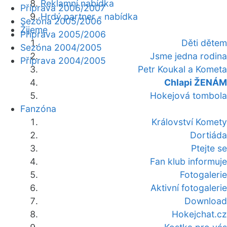
Reklamní nabídka
Příprava 2006/2007
Hrdý partner - nabídka
Sezóna 2005/2006
Žijeme
Příprava 2005/2006
Děti dětem
Sezóna 2004/2005
Jsme jedna rodina
Příprava 2004/2005
Petr Koukal a Kometa
Chlapi ŽENÁM
Hokejová tombola
Fanzóna
Království Komety
Dortiáda
Ptejte se
Fan klub informuje
Fotogalerie
Aktivní fotogalerie
Download
Hokejchat.cz