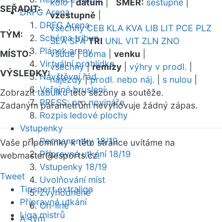
kolo
|
datum
|
SMĚR:
sestupně
|
SEŘADIT:
DRFG Arena
vzestupně
|
DRFG Arena
všechny
CEB
KLA
KVA
LIB
LIT
PCE
PLZ
TÝM:
Schéma tribun
SLA
SPA
TRI
UNL
VIT
ZLN
ZNO
Plánek areny
MÍSTO:
všude
|
doma
|
venku
|
Virtuální prohlídka
všechny
|
remízy
|
výhry v prodl.
|
VÝSLEDKY:
Návštěvní řád
nájezdy
|
prodl. nebo náj.
|
s nulou
|
Veřejné bruslení
Zobrazit
tabulku
této sezóny a soutěže.
PRESS: pro novináře
Zadaným parametrům nevyhovuje žádný zápas.
Rozpis ledové plochy
Vstupenky
Permanentky 18/19
Vaše připomínky k této stránce uvítáme na
Přípravná utkání 18/19
webmaster
@esports.cz.
Vstupenky 18/19
Tweet
Uvolňování míst
Tipsport extraliga
Zvýhodněné
Přípravná utkání
On-line
Liga mistrů
A-tým