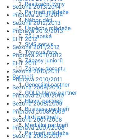
Realizační týmy
Sezóna 2013/2014
Partneři mládeže
Příprava 2013/2014
Nábor dětí
Sezóna 2012/2013
Úspěchy mládeže
Příprava 2012/2013
ZŠ Labská
EHT 2012
SMS servis
Sezóna 2011/2012
Týmová fota
Příprava 2011/2012
Zápasy juniorů
EHT 2011
Zápasy dorostu
Sezóna 2010/2011
Partneři
Příprava 2010/2011
Generální partner
Sezóna 2009/2010
GOLD hlavní partner
Příprava 2009/2010
Hlavní partneři
Sezóna 2008/2009
Business partneři
Příprava 2008/2009
Hrdí partneři
Sezóna 2007/2008
Mediální partneři
Příprava 2007/2008
Partneři mládeže
Sezóna 2006/2007