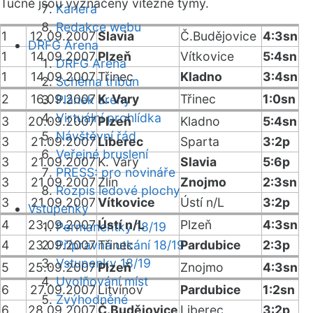
Tučně jsou vyznačeny vítězné týmy.
Kariéra
Redakce webu
1
12.09.2007
Slavia
Č.Budějovice
4:3sn
DRFG Arena
1
14.09.2007
Plzeň
Vítkovice
5:4sn
DRFG Arena
1
14.09.2007
Třinec
Kladno
3:4sn
Schéma tribun
2
16.09.2007
K. Vary
Třinec
1:0sn
Plánek areny
Virtuální prohlídka
3
20.09.2007
Plzeň
Kladno
5:4sn
Návštěvní řád
3
21.09.2007
Liberec
Sparta
3:2p
Veřejné bruslení
3
21.09.2007
K. Vary
Slavia
5:6p
PRESS: pro novináře
3
21.09.2007
Zlín
Znojmo
2:3sn
Rozpis ledové plochy
3
21.09.2007
Vítkovice
Ústí n/L
3:2p
Vstupenky
4
23.09.2007
Ústí n/L
Plzeň
4:3sn
Permanentky 18/19
4
23.09.2007
Přípravná utkání 18/19
Třinec
Pardubice
2:3p
Vstupenky 18/19
5
25.09.2007
Plzeň
Znojmo
4:3sn
Uvolňování míst
6
27.09.2007
Litvínov
Pardubice
1:2sn
Zvýhodněné
6
28.09.2007
Č.Budějovice
Liberec
3:2p