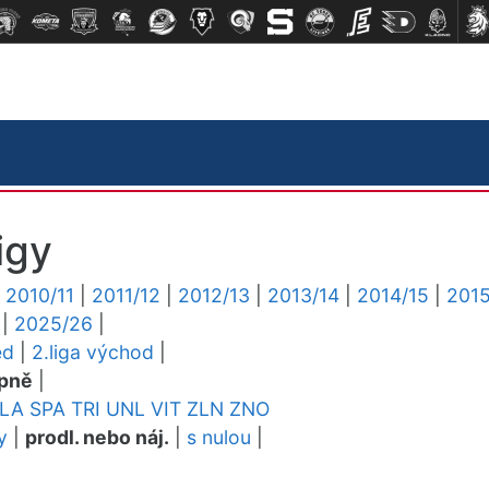
igy
|
2010/11
|
2011/12
|
2012/13
|
2013/14
|
2014/15
|
2015
|
2025/26
|
ed
|
2.liga východ
|
pně
|
LA
SPA
TRI
UNL
VIT
ZLN
ZNO
y
|
prodl. nebo náj.
|
s nulou
|