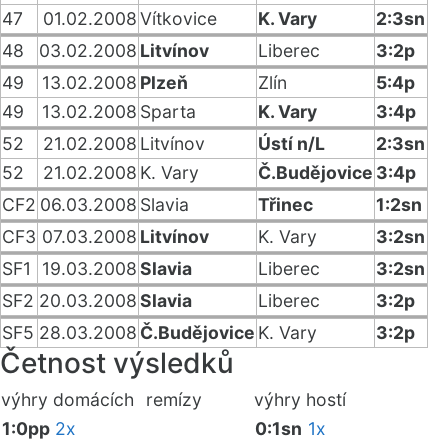
47
01.02.2008
Vítkovice
K. Vary
2:3sn
48
03.02.2008
Litvínov
Liberec
3:2p
49
13.02.2008
Plzeň
Zlín
5:4p
49
13.02.2008
Sparta
K. Vary
3:4p
52
21.02.2008
Litvínov
Ústí n/L
2:3sn
52
21.02.2008
K. Vary
Č.Budějovice
3:4p
CF2
06.03.2008
Slavia
Třinec
1:2sn
CF3
07.03.2008
Litvínov
K. Vary
3:2sn
SF1
19.03.2008
Slavia
Liberec
3:2sn
SF2
20.03.2008
Slavia
Liberec
3:2p
SF5
28.03.2008
Č.Budějovice
K. Vary
3:2p
Četnost výsledků
výhry domácích
remízy
výhry hostí
1:0pp
2x
0:1sn
1x