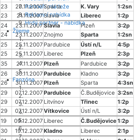
23
20.11.2007
Partneři mládeže
Sparta
K. Vary
1:2sn
Reklamní nabídka
23
21.11.2007
Slavia
Liberec
1:2p
Hrdý partner - nabídka
24
23.11.2007
Slavia
Plzeň
3:2p
Žijeme
24
23.11.2007
Znojmo
Sparta
1:2sn
25
25.11.2007
Pardubice
Ústí n/L
4:5p
25
25.11.2007
Liberec
Plzeň
2:3p
35
27.11.2007
Plzeň
Pardubice
3:2p
26
30.11.2007
Pardubice
Kladno
3:2p
Fanzóna
26
30.11.2007
Plzeň
Sparta
4:3sn
29
07.12.2007
Pardubice
Č.Budějovice
3:2sn
29
07.12.2007
Litvínov
Třinec
1:2p
29
07.12.2007
Vítkovice
Ústí n/L
3:2p
19
09.12.2007
Liberec
Č.Budějovice
1:2p
30
19.12.2007
Kladno
Liberec
2:1p