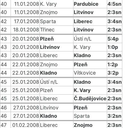
40
11.01.2008
K. Vary
Pardubice
4:5sn
40
11.01.2008
Znojmo
Litvínov
2:3sn
42
17.01.2008
Sparta
Liberec
3:4sn
42
18.01.2008
Třinec
Litvínov
2:3sn
43
20.01.2008
Plzeň
Ústí n/L
5:4p
43
20.01.2008
Litvínov
K. Vary
1:0p
43
20.01.2008
Liberec
Kladno
2:3sn
44
22.01.2008
Znojmo
Plzeň
1:2p
44
22.01.2008
Kladno
Vítkovice
3:2p
45
25.01.2008
Ústí n/L
Kladno
3:4sn
45
25.01.2008
Plzeň
K. Vary
2:3sn
45
25.01.2008
Liberec
Č.Budějovice
2:3sn
46
27.01.2008
Litvínov
Plzeň
2:3sn
46
27.01.2008
Kladno
Sparta
3:2sn
47
01.02.2008
Liberec
Znojmo
2:3sn