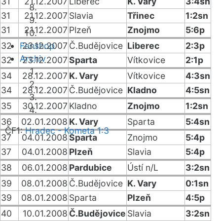
31
21.12.2007
Liberec
K. Vary
3:4sn
31
21.12.2007
Slavia
Třinec
1:2sn
31
21.12.2007
Plzeň
Znojmo
5:6p
32
Fanshop
23.12.2007
Č.Budějovice
Liberec
2:3p
Archiv
32
23.12.2007
Sparta
Vítkovice
2:1p
34
28.12.2007
K. Vary
Vítkovice
4:3sn
34
28.12.2007
Č.Budějovice
Kladno
4:5sn
35
30.12.2007
Kladno
Znojmo
1:2sn
36
02.01.2008
K. Vary
Sparta
5:4sn
ČF1:
Hradec - Kometa 1:3
37
04.01.2008
Sparta
Znojmo
5:4p
37
04.01.2008
Plzeň
Slavia
5:4p
38
06.01.2008
Pardubice
Ústí n/L
3:2sn
39
08.01.2008
Č.Budějovice
K. Vary
0:1sn
39
08.01.2008
Sparta
Plzeň
4:5p
40
10.01.2008
Č.Budějovice
Slavia
3:2sn