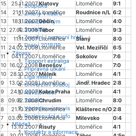
15
25.11.2007
Klatovy
Litoměřice
9:1
Soupiska
14
21.11.2007
Litoměřice
Roudnice n/L
6:2
Změny v kádru
13
18.11.2007
Děčín
Litoměřice
4:0
Realizační tým
Statistiky
12
27.02.2008
Tábor
Litoměřice
9:3
Zranění / nemocní hráči
12
11.11.2007
Litoměřice
Slaný
8:0
Dresy 2018/19
11
24.02.2008
Litoměřice
Vel. Meziříčí
6:5
Zápasy
11
04.11.2007
Litoměřice
Sokolov
7:6
Tipsport extraliga
10
16.02.2008
Benešov
Litoměřice
7:0
Přípravná utkání
10
28.10.2007
Mělník
Litoměřice
4:1
Liga mistrů
9
13.02.2008
Litoměřice
Jindř. Hradec
2:8
Univerzitní souboj
9
24.10.2007
Kobra Praha
Litoměřice
4:1
Návštěvnost
8
09.02.2008
Tabulka
Chrudim
Litoměřice
8:0
Výsledkový servis
8
21.10.2007
Litoměřice
Klášterec n/O
2:8
Rozlosování a info
7
03.02.2008
Litoměřice
Milevsko
0:4
Mládež
7
13.10.2007
Řisuty
Litoměřice
4:1
Kontakty a informace
6
30.01.2008
Litoměřice
Tábor
4:5p