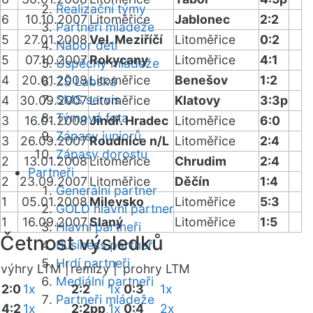
Realizační týmy
6
10.10.2007
Litoměřice
Jablonec
2:2
Partneři mládeže
5
27.01.2008
Vel. Meziříčí
Litoměřice
0:2
Nábor dětí
5
07.10.2007
Rokycany
Litoměřice
4:1
Úspěchy mládeže
4
20.01.2008
Litoměřice
Benešov
1:2
ZŠ Labská
SMS servis
4
30.09.2007
Litoměřice
Klatovy
3:3p
Týmová fota
3
16.01.2008
Jindř. Hradec
Litoměřice
6:0
Zápasy juniorů
3
26.09.2007
Roudnice n/L
Litoměřice
2:4
Zápasy dorostu
2
13.01.2008
Litoměřice
Chrudim
2:4
Partneři
2
23.09.2007
Litoměřice
Děčín
1:4
Generální partner
1
05.01.2008
Milevsko
Litoměřice
5:3
GOLD hlavní partner
1
16.09.2007
Slaný
Litoměřice
1:5
Hlavní partneři
Četnost výsledků
Business partneři
Hrdí partneři
výhry LTM |
remízy |
prohry LTM
Mediální partneři
2:0
1x
2:2
1x
0:3
1x
Partneři mládeže
4:2
1x
2:2pp
1x
0:4
2x