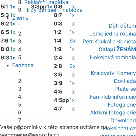
Reklamní nabídka
5:1
1x
3:3pp
1x
0:6
1x
Hrdý partner - nabídka
5:3
1x
0:7
1x
Žijeme
6:2
1x
0:8
1x
Děti dětem
6:5
1x
1:2
1x
Jsme jedna rodina
7:6
1x
1:4
6x
Petr Koukal a Kometa
8:0
1x
1:9
1x
Chlapi ŽENÁM
Hokejová tombola
9:3
1x
2:4
1x
Fanzóna
2:8
2x
Království Komety
3:5
1x
Dortiáda
3:9
1x
Ptejte se
4:5
1x
Fan klub informuje
4:5pp
1x
Fotogalerie
4:7
1x
Aktivní fotogalerie
Download
Vaše připomínky k této stránce uvítáme na
Hokejchat.cz
webmaster
@esports.cz.