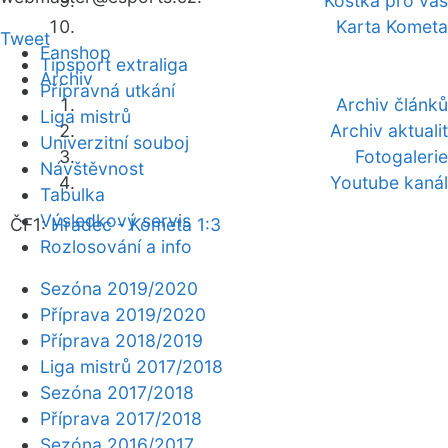
Kostka pro vás
Karta Kometa
Tweet
Fanshop
Tipsport extraliga
Archiv
Přípravná utkání
Archiv článků
Liga mistrů
Archiv aktualit
Univerzitní souboj
Fotogalerie
Návštěvnost
Youtube kanál
Tabulka
Výsledkový servis
ČF1:
Hradec - Kometa 1:3
Rozlosování a info
Sezóna 2019/2020
Příprava 2019/2020
Příprava 2018/2019
Liga mistrů 2017/2018
Sezóna 2017/2018
Příprava 2017/2018
Sezóna 2016/2017