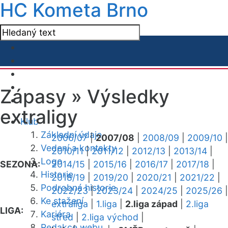
HC Kometa Brno
Zápasy »
Výsledky
extraligy
Klub
Základní údaje
2006/07
|
2007/08
|
2008/09
|
2009/10
|
Vedení a kontakty
2010/11
|
2011/12
|
2012/13
|
2013/14
|
Logo
SEZONA:
2014/15
|
2015/16
|
2016/17
|
2017/18
|
Historie
2018/19
|
2019/20
|
2020/21
|
2021/22
|
Podrobná historie
2022/23
|
2023/24
|
2024/25
|
2025/26
|
Ke stažení
extraliga
|
1.liga
|
2.liga západ
|
2.liga
LIGA:
Kariéra
střed
|
2.liga východ
|
Redakce webu