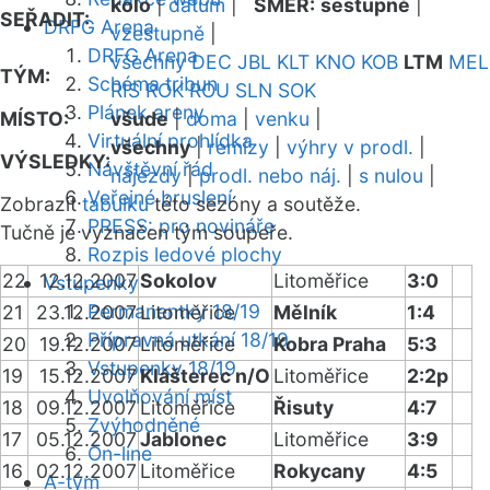
kolo
|
datum
|
SMĚR:
sestupně
|
SEŘADIT:
DRFG Arena
vzestupně
|
DRFG Arena
všechny
DEC
JBL
KLT
KNO
KOB
LTM
MEL
TÝM:
Schéma tribun
RIS
ROK
ROU
SLN
SOK
Plánek areny
MÍSTO:
všude
|
doma
|
venku
|
Virtuální prohlídka
všechny
|
remízy
|
výhry v prodl.
|
VÝSLEDKY:
Návštěvní řád
nájezdy
|
prodl. nebo náj.
|
s nulou
|
Veřejné bruslení
Zobrazit
tabulku
této sezóny a soutěže.
PRESS: pro novináře
Tučně je vyznačen tým soupeře.
Rozpis ledové plochy
22
12.12.2007
Sokolov
Litoměřice
3:0
Vstupenky
Permanentky 18/19
21
23.12.2007
Litoměřice
Mělník
1:4
Přípravná utkání 18/19
20
19.12.2007
Litoměřice
Kobra Praha
5:3
Vstupenky 18/19
19
15.12.2007
Klášterec n/O
Litoměřice
2:2p
Uvolňování míst
18
09.12.2007
Litoměřice
Řisuty
4:7
Zvýhodněné
17
05.12.2007
Jablonec
Litoměřice
3:9
On-line
16
02.12.2007
Litoměřice
Rokycany
4:5
A-tým