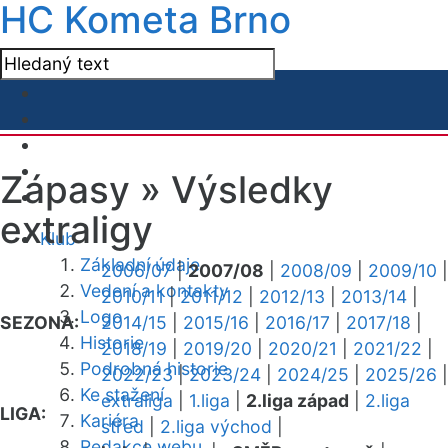
HC Kometa Brno
Zápasy »
Výsledky
extraligy
Klub
Základní údaje
2006/07
|
2007/08
|
2008/09
|
2009/10
|
Vedení a kontakty
2010/11
|
2011/12
|
2012/13
|
2013/14
|
Logo
SEZONA:
2014/15
|
2015/16
|
2016/17
|
2017/18
|
Historie
2018/19
|
2019/20
|
2020/21
|
2021/22
|
Podrobná historie
2022/23
|
2023/24
|
2024/25
|
2025/26
|
Ke stažení
extraliga
|
1.liga
|
2.liga západ
|
2.liga
LIGA:
Kariéra
střed
|
2.liga východ
|
Redakce webu