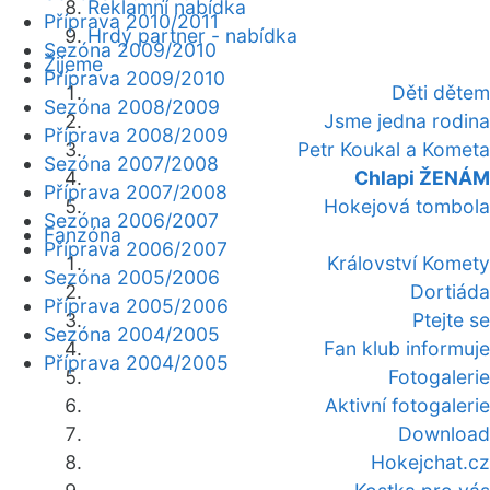
Reklamní nabídka
Příprava 2010/2011
Hrdý partner - nabídka
Sezóna 2009/2010
Žijeme
Příprava 2009/2010
Děti dětem
Sezóna 2008/2009
Jsme jedna rodina
Příprava 2008/2009
Petr Koukal a Kometa
Sezóna 2007/2008
Chlapi ŽENÁM
Příprava 2007/2008
Hokejová tombola
Sezóna 2006/2007
Fanzóna
Příprava 2006/2007
Království Komety
Sezóna 2005/2006
Dortiáda
Příprava 2005/2006
Ptejte se
Sezóna 2004/2005
Fan klub informuje
Příprava 2004/2005
Fotogalerie
Aktivní fotogalerie
Download
Hokejchat.cz