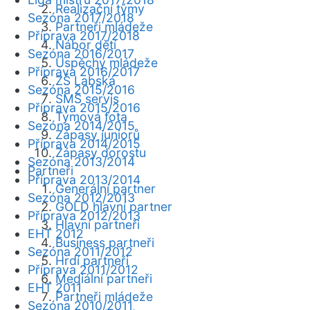
Realizační týmy
Sezóna 2017/2018
Partneři mládeže
Příprava 2017/2018
Nábor dětí
Sezóna 2016/2017
Úspěchy mládeže
Příprava 2016/2017
ZŠ Labská
Sezóna 2015/2016
SMS servis
Příprava 2015/2016
Týmová fota
Sezóna 2014/2015
Zápasy juniorů
Příprava 2014/2015
Zápasy dorostu
Sezóna 2013/2014
Partneři
Příprava 2013/2014
Generální partner
Sezóna 2012/2013
GOLD hlavní partner
Příprava 2012/2013
Hlavní partneři
EHT 2012
Business partneři
Sezóna 2011/2012
Hrdí partneři
Příprava 2011/2012
Mediální partneři
EHT 2011
Partneři mládeže
Sezóna 2010/2011