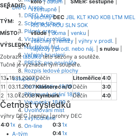
kolo
|
datum
|
SMĚR:
sestupně
|
SEŘADIT:
DRFG Arena
vzestupně
|
DRFG Arena
všechny
DEC
JBL
KLT
KNO
KOB
LTM
MEL
TÝM:
Schéma tribun
RIS
ROK
ROU
SLN
SOK
Plánek areny
MÍSTO:
všude
|
doma
|
venku
|
Virtuální prohlídka
všechny
|
remízy
|
výhry v prodl.
|
VÝSLEDKY:
Návštěvní řád
nájezdy
|
prodl. nebo náj.
|
s nulou
|
Veřejné bruslení
Zobrazit
tabulku
této sezóny a soutěže.
PRESS: pro novináře
Tučně je vyznačen tým soupeře.
Rozpis ledové plochy
13
18.11.2007
Děčín
Litoměřice
4:0
Vstupenky
Permanentky 18/19
11
03.11.2007
Klášterec n/O
Děčín
3:0
Přípravná utkání 18/19
2
13.01.2008
Nymburk
Děčín
4:0
Vstupenky 18/19
Četnost výsledků
Uvolňování míst
výhry DEC |
remízy |
prohry DEC
Zvýhodněné
4:0
1x
0:3
1x
On-line
0:4
1x
A-tým