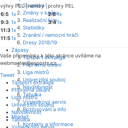
Soupiska
výhry PEL |
remízy |
prohry PEL
Změny v kádru
6:5
1x
2:8
1x
Realizační tým
9:3
1x
3:4
1x
Statistiky
11:3
1x
Zranění / nemocní hráči
11:5
1x
Dresy 2018/19
Zápasy
Vaše připomínky k této stránce uvítáme na
Tipsport extraliga
webmaster
@esports.cz.
Přípravná utkání
Liga mistrů
Tweet
Univerzitní souboj
Tipsport extraliga
Návštěvnost
Přípravná utkání
Tabulka
Liga mistrů
Výsledkový servis
Univerzitní souboj
Rozlosování a info
Návštěvnost
Mládež
Tabulka
Kontakty a informace
Výsledkový servis