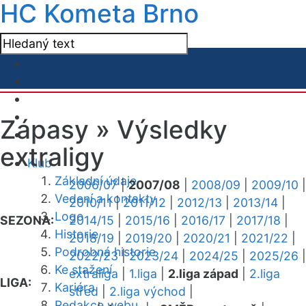
HC Kometa Brno
Zápasy »
Výsledky
extraligy
Klub
Základní údaje
2006/07
|
2007/08
|
2008/09
|
2009/10
|
Vedení a kontakty
2010/11
|
2011/12
|
2012/13
|
2013/14
|
Logo
SEZONA:
2014/15
|
2015/16
|
2016/17
|
2017/18
|
Historie
2018/19
|
2019/20
|
2020/21
|
2021/22
|
Podrobná historie
2022/23
|
2023/24
|
2024/25
|
2025/26
|
Ke stažení
extraliga
|
1.liga
|
2.liga západ
|
2.liga
LIGA:
Kariéra
střed
|
2.liga východ
|
Redakce webu