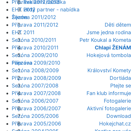
Příprava 2012/2013
Reklamní nabídka
EHT 2012
Hrdý partner - nabídka
Žijeme
Sezóna 2011/2012
Příprava 2011/2012
Děti dětem
EHT 2011
Jsme jedna rodina
Sezóna 2010/2011
Petr Koukal a Kometa
Příprava 2010/2011
Chlapi ŽENÁM
Sezóna 2009/2010
Hokejová tombola
Fanzóna
Příprava 2009/2010
Sezóna 2008/2009
Království Komety
Příprava 2008/2009
Dortiáda
Sezóna 2007/2008
Ptejte se
Příprava 2007/2008
Fan klub informuje
Sezóna 2006/2007
Fotogalerie
Příprava 2006/2007
Aktivní fotogalerie
Sezóna 2005/2006
Download
Příprava 2005/2006
Hokejchat.cz