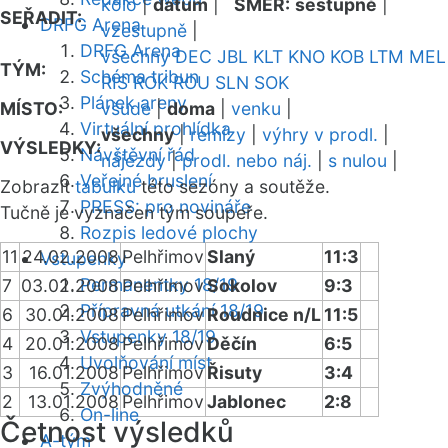
kolo
|
datum
|
SMĚR:
sestupně
|
SEŘADIT:
DRFG Arena
vzestupně
|
DRFG Arena
všechny
DEC
JBL
KLT
KNO
KOB
LTM
MEL
TÝM:
Schéma tribun
RIS
ROK
ROU
SLN
SOK
Plánek areny
MÍSTO:
všude
|
doma
|
venku
|
Virtuální prohlídka
všechny
|
remízy
|
výhry v prodl.
|
VÝSLEDKY:
Návštěvní řád
nájezdy
|
prodl. nebo náj.
|
s nulou
|
Veřejné bruslení
Zobrazit
tabulku
této sezóny a soutěže.
PRESS: pro novináře
Tučně je vyznačen tým soupeře.
Rozpis ledové plochy
11
24.02.2008
Pelhřimov
Slaný
11:3
Vstupenky
Permanentky 18/19
7
03.02.2008
Pelhřimov
Sokolov
9:3
Přípravná utkání 18/19
6
30.01.2008
Pelhřimov
Roudnice n/L
11:5
Vstupenky 18/19
4
20.01.2008
Pelhřimov
Děčín
6:5
Uvolňování míst
3
16.01.2008
Pelhřimov
Řisuty
3:4
Zvýhodněné
2
13.01.2008
Pelhřimov
Jablonec
2:8
On-line
Četnost výsledků
A-tým