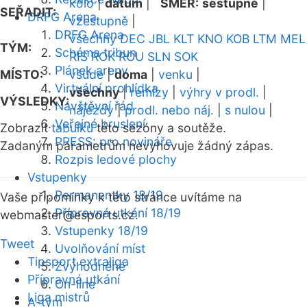
kolo
|
datum
|
SMĚR:
sestupně
|
SEŘADIT:
DRFG Arena
vzestupně
|
DRFG Arena
všechny
DEC
JBL
KLT
KNO
KOB
LTM
MEL
TÝM:
Schéma tribun
RIS
ROK
ROU
SLN
SOK
Plánek areny
MÍSTO:
všude
|
doma
|
venku
|
Virtuální prohlídka
všechny
|
remízy
|
výhry v prodl.
|
VÝSLEDKY:
Návštěvní řád
nájezdy
|
prodl. nebo náj.
|
s nulou
|
Veřejné bruslení
Zobrazit
tabulku
této sezóny a soutěže.
PRESS: pro novináře
Zadaným parametrům nevyhovuje žádný zápas.
Rozpis ledové plochy
Vstupenky
Permanentky 18/19
Vaše připomínky k této stránce uvítáme na
Přípravná utkání 18/19
webmaster
@esports.cz.
Vstupenky 18/19
Tweet
Uvolňování míst
Tipsport extraliga
Zvýhodněné
Přípravná utkání
On-line
Liga mistrů
A-tým