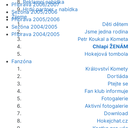
Reklamní nabídka
Příprava 2006/2007
Hrdý partner - nabídka
Sezóna 2005/2006
Žijeme
Příprava 2005/2006
Děti dětem
Sezóna 2004/2005
Jsme jedna rodina
Příprava 2004/2005
Petr Koukal a Kometa
Chlapi ŽENÁM
Hokejová tombola
Fanzóna
Království Komety
Dortiáda
Ptejte se
Fan klub informuje
Fotogalerie
Aktivní fotogalerie
Download
Hokejchat.cz