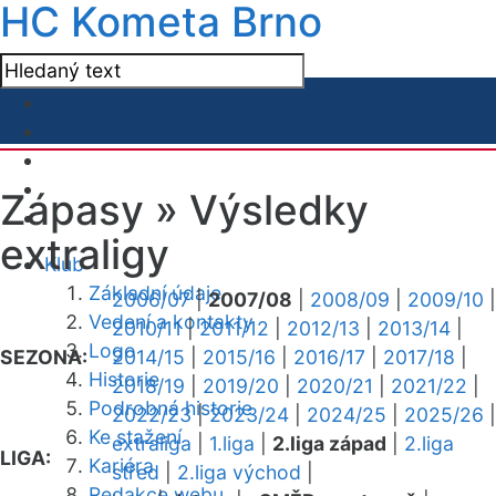
HC Kometa Brno
Zápasy »
Výsledky
extraligy
Klub
Základní údaje
2006/07
|
2007/08
|
2008/09
|
2009/10
|
Vedení a kontakty
2010/11
|
2011/12
|
2012/13
|
2013/14
|
Logo
SEZONA:
2014/15
|
2015/16
|
2016/17
|
2017/18
|
Historie
2018/19
|
2019/20
|
2020/21
|
2021/22
|
Podrobná historie
2022/23
|
2023/24
|
2024/25
|
2025/26
|
Ke stažení
extraliga
|
1.liga
|
2.liga západ
|
2.liga
LIGA:
Kariéra
střed
|
2.liga východ
|
Redakce webu