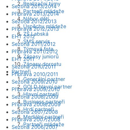
Realizační týmy
Sezóna 2013/2014
Partneři mládeže
Příprava 2013/2014
Nábor dětí
Sezóna 2012/2013
Úspěchy mládeže
Příprava 2012/2013
ZŠ Labská
EHT 2012
SMS servis
Sezóna 2011/2012
Týmová fota
Příprava 2011/2012
Zápasy juniorů
EHT 2011
Zápasy dorostu
Sezóna 2010/2011
Partneři
Příprava 2010/2011
Generální partner
Sezóna 2009/2010
GOLD hlavní partner
Příprava 2009/2010
Hlavní partneři
Sezóna 2008/2009
Business partneři
Příprava 2008/2009
Hrdí partneři
Sezóna 2007/2008
Mediální partneři
Příprava 2007/2008
Partneři mládeže
Sezóna 2006/2007