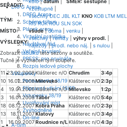
kolo
|
datum
|
SMĚR:
sestupně
|
SEŘADIT:
DRFG Arena
vzestupně
|
DRFG Arena
všechny
DEC
JBL
KLT
KNO
KOB
LTM
MEL
TÝM:
Schéma tribun
RIS
ROK
ROU
SLN
SOK
Plánek areny
MÍSTO:
všude
|
doma
|
venku
|
Virtuální prohlídka
všechny
|
remízy
|
výhry v prodl.
|
VÝSLEDKY:
Návštěvní řád
nájezdy
|
prodl. nebo náj.
|
s nulou
|
Veřejné bruslení
Zobrazit
tabulku
této sezóny a soutěže.
PRESS: pro novináře
Tučně je vyznačen tým soupeře.
Rozpis ledové plochy
11
23.02.2008
Klášterec n/O
Chrudim
3:4p
Vstupenky
Permanentky 18/19
10
16.02.2008
Milevsko
Klášterec n/O
2:3p
Přípravná utkání 18/19
4
19.01.2008
Klášterec n/O
Milevsko
1:2p
Vstupenky 18/19
3
16.01.2008
Tábor
Klášterec n/O
5:4p
Uvolňování míst
18
08.12.2007
Kobra Praha
Klášterec n/O
2:3p
Zvýhodněné
13
18.11.2007
Klatovy
Klášterec n/O
3:4p
On-line
1
16.09.2007
Roudnice n/L
Klášterec n/O
4:3p
A-tým