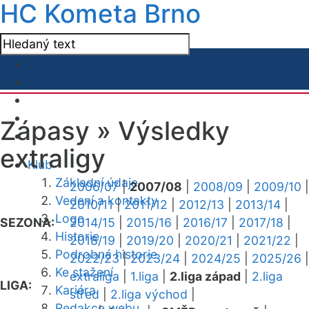
HC Kometa Brno
Zápasy »
Výsledky
extraligy
Klub
Základní údaje
2006/07
|
2007/08
|
2008/09
|
2009/10
|
Vedení a kontakty
2010/11
|
2011/12
|
2012/13
|
2013/14
|
Logo
SEZONA:
2014/15
|
2015/16
|
2016/17
|
2017/18
|
Historie
2018/19
|
2019/20
|
2020/21
|
2021/22
|
Podrobná historie
2022/23
|
2023/24
|
2024/25
|
2025/26
|
Ke stažení
extraliga
|
1.liga
|
2.liga západ
|
2.liga
LIGA:
Kariéra
střed
|
2.liga východ
|
Redakce webu