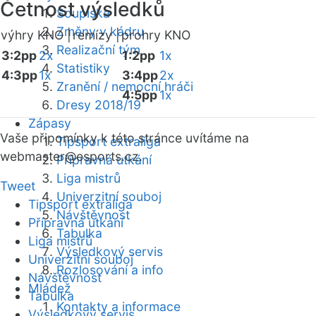
Četnost výsledků
Soupiska
Změny v kádru
výhry KNO |
remízy |
prohry KNO
Realizační tým
3:2pp
2x
1:2pp
1x
Statistiky
4:3pp
1x
3:4pp
2x
Zranění / nemocní hráči
4:5pp
1x
Dresy 2018/19
Zápasy
Vaše připomínky k této stránce uvítáme na
Tipsport extraliga
webmaster
@esports.cz.
Přípravná utkání
Liga mistrů
Tweet
Univerzitní souboj
Tipsport extraliga
Návštěvnost
Přípravná utkání
Tabulka
Liga mistrů
Výsledkový servis
Univerzitní souboj
Rozlosování a info
Návštěvnost
Mládež
Tabulka
Kontakty a informace
Výsledkový servis