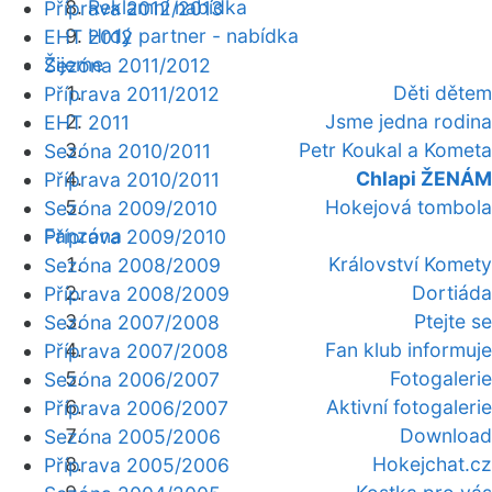
Reklamní nabídka
Příprava 2012/2013
Hrdý partner - nabídka
EHT 2012
Žijeme
Sezóna 2011/2012
Děti dětem
Příprava 2011/2012
Jsme jedna rodina
EHT 2011
Petr Koukal a Kometa
Sezóna 2010/2011
Chlapi ŽENÁM
Příprava 2010/2011
Hokejová tombola
Sezóna 2009/2010
Fanzóna
Příprava 2009/2010
Království Komety
Sezóna 2008/2009
Dortiáda
Příprava 2008/2009
Ptejte se
Sezóna 2007/2008
Fan klub informuje
Příprava 2007/2008
Fotogalerie
Sezóna 2006/2007
Aktivní fotogalerie
Příprava 2006/2007
Download
Sezóna 2005/2006
Hokejchat.cz
Příprava 2005/2006