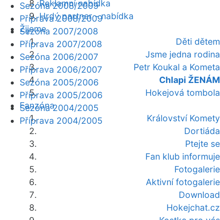
Reklamní nabídka
Sezóna 2008/2009
Hrdý partner - nabídka
Příprava 2008/2009
Žijeme
Sezóna 2007/2008
Děti dětem
Příprava 2007/2008
Jsme jedna rodina
Sezóna 2006/2007
Petr Koukal a Kometa
Příprava 2006/2007
Chlapi ŽENÁM
Sezóna 2005/2006
Hokejová tombola
Příprava 2005/2006
Fanzóna
Sezóna 2004/2005
Království Komety
Příprava 2004/2005
Dortiáda
Ptejte se
Fan klub informuje
Fotogalerie
Aktivní fotogalerie
Download
Hokejchat.cz