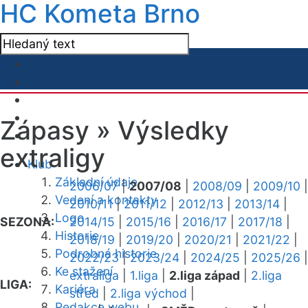
HC Kometa Brno
Zápasy »
Výsledky
extraligy
Klub
Základní údaje
2006/07
|
2007/08
|
2008/09
|
2009/10
|
Vedení a kontakty
2010/11
|
2011/12
|
2012/13
|
2013/14
|
Logo
SEZONA:
2014/15
|
2015/16
|
2016/17
|
2017/18
|
Historie
2018/19
|
2019/20
|
2020/21
|
2021/22
|
Podrobná historie
2022/23
|
2023/24
|
2024/25
|
2025/26
|
Ke stažení
extraliga
|
1.liga
|
2.liga západ
|
2.liga
LIGA:
Kariéra
střed
|
2.liga východ
|
Redakce webu