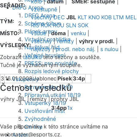
kolo
|
datum
|
SMĚR:
sestupně
|
SEŘADIT:
DRFG Arena
vzestupně
|
DRFG Arena
všechny
DEC
JBL
KLT
KNO
KOB
LTM
MEL
TÝM:
Schéma tribun
RIS
ROK
ROU
SLN
SOK
Plánek areny
MÍSTO:
všude
|
doma
|
venku
|
Virtuální prohlídka
všechny
|
remízy
|
výhry v prodl.
|
VÝSLEDKY:
Návštěvní řád
nájezdy
|
prodl. nebo náj.
|
s nulou
|
Veřejné bruslení
Zobrazit
tabulku
této sezóny a soutěže.
PRESS: pro novináře
Tučně je vyznačen tým soupeře.
Rozpis ledové plochy
3
16.01.2008
Jablonec
Písek
3:4p
Vstupenky
Četnost výsledků
Permanentky 18/19
Přípravná utkání 18/19
výhry JBL |
remízy |
prohry JBL
Vstupenky 18/19
3:4pp
1x
Uvolňování míst
Zvýhodněné
Vaše připomínky k této stránce uvítáme na
On-line
webmaster
@esports.cz.
A-tým