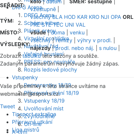
kolo
|
datum
|
SMĚR:
sestupně
|
SEŘADIT:
DRFG Arena
vzestupně
|
DRFG Arena
všechny
BLA
HOD
KAR
KRO
NJI
OPA
ORL
TÝM:
Schéma tribun
PRE
STE
TEC
UNI
VAL
Plánek areny
MÍSTO:
všude
|
doma
|
venku
|
Virtuální prohlídka
všechny
|
remízy
|
výhry v prodl.
|
VÝSLEDKY:
Návštěvní řád
nájezdy
|
prodl. nebo náj.
|
s nulou
|
Veřejné bruslení
Zobrazit
tabulku
této sezóny a soutěže.
PRESS: pro novináře
Zadaným parametrům nevyhovuje žádný zápas.
Rozpis ledové plochy
Vstupenky
Permanentky 18/19
Vaše připomínky k této stránce uvítáme na
Přípravná utkání 18/19
webmaster
@esports.cz.
Vstupenky 18/19
Tweet
Uvolňování míst
Tipsport extraliga
Zvýhodněné
Přípravná utkání
On-line
Liga mistrů
A-tým