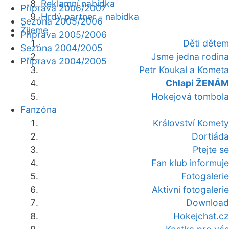
Reklamní nabídka
Příprava 2006/2007
Hrdý partner - nabídka
Sezóna 2005/2006
Žijeme
Příprava 2005/2006
Děti dětem
Sezóna 2004/2005
Jsme jedna rodina
Příprava 2004/2005
Petr Koukal a Kometa
Chlapi ŽENÁM
Hokejová tombola
Fanzóna
Království Komety
Dortiáda
Ptejte se
Fan klub informuje
Fotogalerie
Aktivní fotogalerie
Download
Hokejchat.cz