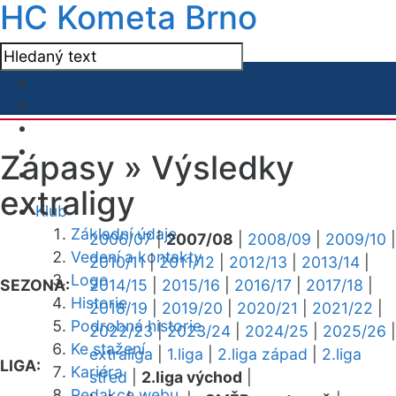
HC Kometa Brno
Zápasy »
Výsledky
extraligy
Klub
Základní údaje
2006/07
|
2007/08
|
2008/09
|
2009/10
|
Vedení a kontakty
2010/11
|
2011/12
|
2012/13
|
2013/14
|
Logo
SEZONA:
2014/15
|
2015/16
|
2016/17
|
2017/18
|
Historie
2018/19
|
2019/20
|
2020/21
|
2021/22
|
Podrobná historie
2022/23
|
2023/24
|
2024/25
|
2025/26
|
Ke stažení
extraliga
|
1.liga
|
2.liga západ
|
2.liga
LIGA:
Kariéra
střed
|
2.liga východ
|
Redakce webu