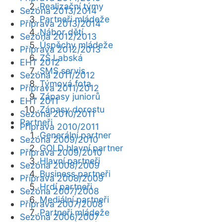
Realizační týmy
Sezóna 2013/2014
Partneři mládeže
Příprava 2013/2014
Nábor dětí
Sezóna 2012/2013
Úspěchy mládeže
Příprava 2012/2013
ZŠ Labská
EHT 2012
SMS servis
Sezóna 2011/2012
Týmová fota
Příprava 2011/2012
Zápasy juniorů
EHT 2011
Zápasy dorostu
Sezóna 2010/2011
Partneři
Příprava 2010/2011
Generální partner
Sezóna 2009/2010
GOLD hlavní partner
Příprava 2009/2010
Hlavní partneři
Sezóna 2008/2009
Business partneři
Příprava 2008/2009
Hrdí partneři
Sezóna 2007/2008
Mediální partneři
Příprava 2007/2008
Partneři mládeže
Sezóna 2006/2007