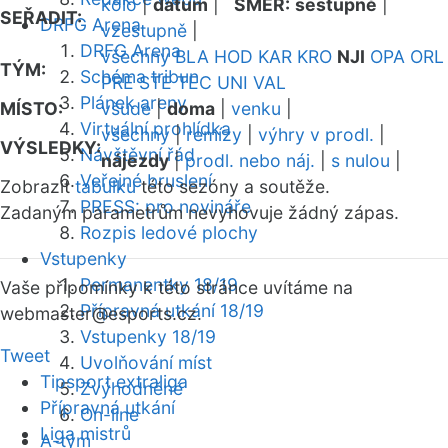
kolo
|
datum
|
SMĚR:
sestupně
|
SEŘADIT:
DRFG Arena
vzestupně
|
DRFG Arena
všechny
BLA
HOD
KAR
KRO
NJI
OPA
ORL
TÝM:
Schéma tribun
PRE
STE
TEC
UNI
VAL
Plánek areny
MÍSTO:
všude
|
doma
|
venku
|
Virtuální prohlídka
všechny
|
remízy
|
výhry v prodl.
|
VÝSLEDKY:
Návštěvní řád
nájezdy
|
prodl. nebo náj.
|
s nulou
|
Veřejné bruslení
Zobrazit
tabulku
této sezóny a soutěže.
PRESS: pro novináře
Zadaným parametrům nevyhovuje žádný zápas.
Rozpis ledové plochy
Vstupenky
Permanentky 18/19
Vaše připomínky k této stránce uvítáme na
Přípravná utkání 18/19
webmaster
@esports.cz.
Vstupenky 18/19
Tweet
Uvolňování míst
Tipsport extraliga
Zvýhodněné
Přípravná utkání
On-line
Liga mistrů
A-tým