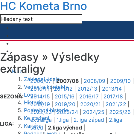
HC Kometa Brno
Zápasy »
Výsledky
extraligy
Klub
Základní údaje
2006/07
|
2007/08
|
2008/09
|
2009/10
|
Vedení a kontakty
2010/11
|
2011/12
|
2012/13
|
2013/14
|
Logo
SEZONA:
2014/15
|
2015/16
|
2016/17
|
2017/18
|
Historie
2018/19
|
2019/20
|
2020/21
|
2021/22
|
Podrobná historie
2022/23
|
2023/24
|
2024/25
|
2025/26
|
Ke stažení
extraliga
|
1.liga
|
2.liga západ
|
2.liga
LIGA:
Kariéra
střed
|
2.liga východ
|
Redakce webu