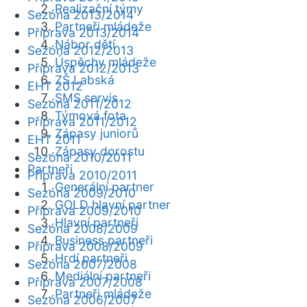
Realizační týmy
Sezóna 2013/2014
Partneři mládeže
Příprava 2013/2014
Nábor dětí
Sezóna 2012/2013
Úspěchy mládeže
Příprava 2012/2013
ZŠ Labská
EHT 2012
SMS servis
Sezóna 2011/2012
Týmová fota
Příprava 2011/2012
Zápasy juniorů
EHT 2011
Zápasy dorostu
Sezóna 2010/2011
Partneři
Příprava 2010/2011
Generální partner
Sezóna 2009/2010
GOLD hlavní partner
Příprava 2009/2010
Hlavní partneři
Sezóna 2008/2009
Business partneři
Příprava 2008/2009
Hrdí partneři
Sezóna 2007/2008
Mediální partneři
Příprava 2007/2008
Partneři mládeže
Sezóna 2006/2007