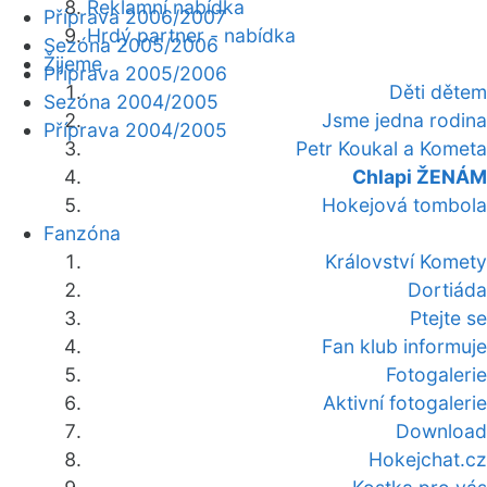
Reklamní nabídka
Příprava 2006/2007
Hrdý partner - nabídka
Sezóna 2005/2006
Žijeme
Příprava 2005/2006
Děti dětem
Sezóna 2004/2005
Jsme jedna rodina
Příprava 2004/2005
Petr Koukal a Kometa
Chlapi ŽENÁM
Hokejová tombola
Fanzóna
Království Komety
Dortiáda
Ptejte se
Fan klub informuje
Fotogalerie
Aktivní fotogalerie
Download
Hokejchat.cz