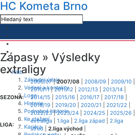
HC Kometa Brno
Zápasy »
Výsledky
extraligy
Klub
Základní údaje
2006/07
|
2007/08
|
2008/09
|
2009/10
|
Vedení a kontakty
2010/11
|
2011/12
|
2012/13
|
2013/14
|
Logo
SEZONA:
2014/15
|
2015/16
|
2016/17
|
2017/18
|
Historie
2018/19
|
2019/20
|
2020/21
|
2021/22
|
Podrobná historie
2022/23
|
2023/24
|
2024/25
|
2025/26
|
Ke stažení
extraliga
|
1.liga
|
2.liga západ
|
2.liga
LIGA:
Kariéra
střed
|
2.liga východ
|
Redakce webu