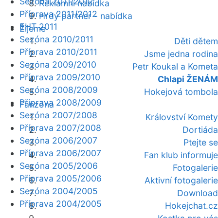
Sezóna 2011/2012
Reklamní nabídka
Příprava 2011/2012
Hrdý partner - nabídka
EHT 2011
Žijeme
Sezóna 2010/2011
Děti dětem
Příprava 2010/2011
Jsme jedna rodina
Sezóna 2009/2010
Petr Koukal a Kometa
Příprava 2009/2010
Chlapi ŽENÁM
Sezóna 2008/2009
Hokejová tombola
Příprava 2008/2009
Fanzóna
Sezóna 2007/2008
Království Komety
Příprava 2007/2008
Dortiáda
Sezóna 2006/2007
Ptejte se
Příprava 2006/2007
Fan klub informuje
Sezóna 2005/2006
Fotogalerie
Příprava 2005/2006
Aktivní fotogalerie
Sezóna 2004/2005
Download
Příprava 2004/2005
Hokejchat.cz