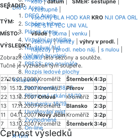
kolo
|
datum
|
SMĚR:
sestupně
|
SEŘADIT:
DRFG Arena
vzestupně
|
DRFG Arena
všechny
BLA
HOD
KAR
KRO
NJI
OPA
ORL
TÝM:
Schéma tribun
PRE
STE
TEC
UNI
VAL
Plánek areny
MÍSTO:
všude
|
doma
|
venku
|
Virtuální prohlídka
všechny
|
remízy
|
výhry v prodl.
|
VÝSLEDKY:
Návštěvní řád
nájezdy
|
prodl. nebo náj.
|
s nulou
|
Veřejné bruslení
Zobrazit
tabulku
této sezóny a soutěže.
PRESS: pro novináře
Tučně je vyznačen tým soupeře.
Rozpis ledové plochy
27
26.01.2008
Kroměříž
Šternberk
4:3p
Vstupenky
Permanentky 18/19
19
15.12.2007
Kroměříž
Přerov
3:2p
Přípravná utkání 18/19
22
13.12.2007
Orlová
Kroměříž
3:2p
Vstupenky 18/19
13
17.11.2007
Kroměříž
Blansko
2:3p
Uvolňování míst
11
04.11.2007
Nový Jičín
Kroměříž
3:2p
Zvýhodněné
7
13.10.2007
Kroměříž
Šternberk
3:4p
On-line
Četnost výsledků
A-tým