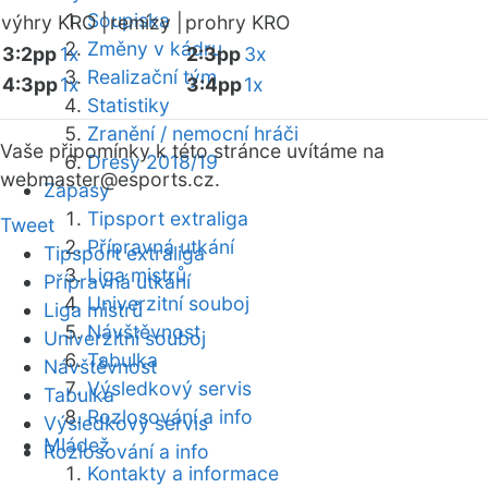
Soupiska
výhry KRO |
remízy |
prohry KRO
Změny v kádru
3:2pp
1x
2:3pp
3x
Realizační tým
4:3pp
1x
3:4pp
1x
Statistiky
Zranění / nemocní hráči
Vaše připomínky k této stránce uvítáme na
Dresy 2018/19
webmaster
@esports.cz.
Zápasy
Tipsport extraliga
Tweet
Přípravná utkání
Tipsport extraliga
Liga mistrů
Přípravná utkání
Univerzitní souboj
Liga mistrů
Návštěvnost
Univerzitní souboj
Tabulka
Návštěvnost
Výsledkový servis
Tabulka
Rozlosování a info
Výsledkový servis
Mládež
Rozlosování a info
Kontakty a informace