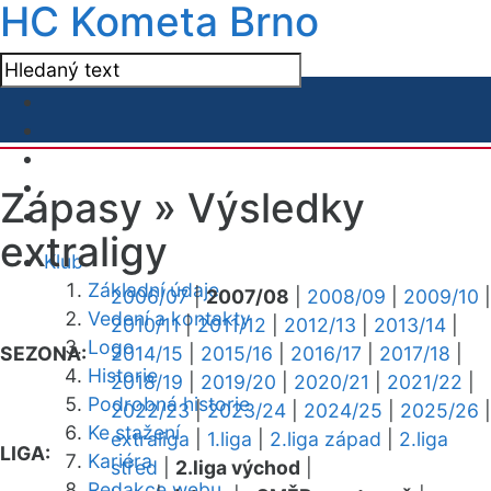
HC Kometa Brno
Zápasy »
Výsledky
extraligy
Klub
Základní údaje
2006/07
|
2007/08
|
2008/09
|
2009/10
|
Vedení a kontakty
2010/11
|
2011/12
|
2012/13
|
2013/14
|
Logo
SEZONA:
2014/15
|
2015/16
|
2016/17
|
2017/18
|
Historie
2018/19
|
2019/20
|
2020/21
|
2021/22
|
Podrobná historie
2022/23
|
2023/24
|
2024/25
|
2025/26
|
Ke stažení
extraliga
|
1.liga
|
2.liga západ
|
2.liga
LIGA:
Kariéra
střed
|
2.liga východ
|
Redakce webu