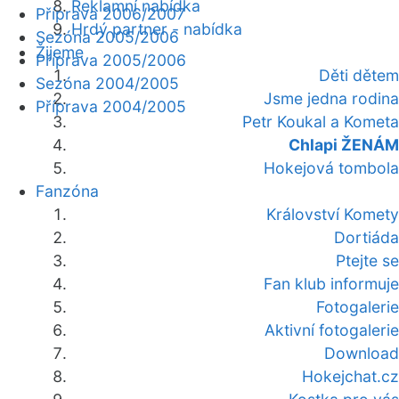
Reklamní nabídka
Příprava 2006/2007
Hrdý partner - nabídka
Sezóna 2005/2006
Žijeme
Příprava 2005/2006
Děti dětem
Sezóna 2004/2005
Jsme jedna rodina
Příprava 2004/2005
Petr Koukal a Kometa
Chlapi ŽENÁM
Hokejová tombola
Fanzóna
Království Komety
Dortiáda
Ptejte se
Fan klub informuje
Fotogalerie
Aktivní fotogalerie
Download
Hokejchat.cz