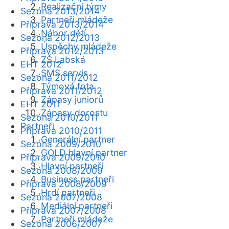
Realizační týmy
Sezóna 2013/2014
Partneři mládeže
Příprava 2013/2014
Nábor dětí
Sezóna 2012/2013
Úspěchy mládeže
Příprava 2012/2013
ZŠ Labská
EHT 2012
SMS servis
Sezóna 2011/2012
Týmová fota
Příprava 2011/2012
Zápasy juniorů
EHT 2011
Zápasy dorostu
Sezóna 2010/2011
Partneři
Příprava 2010/2011
Generální partner
Sezóna 2009/2010
GOLD hlavní partner
Příprava 2009/2010
Hlavní partneři
Sezóna 2008/2009
Business partneři
Příprava 2008/2009
Hrdí partneři
Sezóna 2007/2008
Mediální partneři
Příprava 2007/2008
Partneři mládeže
Sezóna 2006/2007