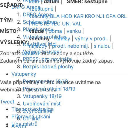
kolo
|
datum
|
SMĚR:
sestupně
|
SEŘADIT:
DRFG Arena
vzestupně
|
DRFG Arena
všechny
BLA
HOD
KAR
KRO
NJI
OPA
ORL
TÝM:
Schéma tribun
PRE
STE
TEC
UNI
VAL
Plánek areny
MÍSTO:
všude
|
doma
|
venku
|
Virtuální prohlídka
všechny
|
remízy
|
výhry v prodl.
|
VÝSLEDKY:
Návštěvní řád
nájezdy
|
prodl. nebo náj.
|
s nulou
|
Veřejné bruslení
Zobrazit
tabulku
této sezóny a soutěže.
PRESS: pro novináře
Zadaným parametrům nevyhovuje žádný zápas.
Rozpis ledové plochy
Vstupenky
Permanentky 18/19
Vaše připomínky k této stránce uvítáme na
Přípravná utkání 18/19
webmaster
@esports.cz.
Vstupenky 18/19
Tweet
Uvolňování míst
Tipsport extraliga
Zvýhodněné
Přípravná utkání
On-line
Liga mistrů
A-tým