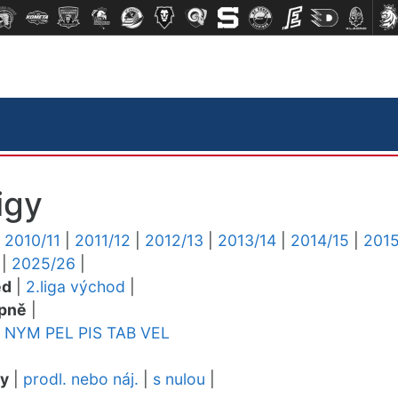
igy
|
2010/11
|
2011/12
|
2012/13
|
2013/14
|
2014/15
|
2015
|
2025/26
|
ed
|
2.liga východ
|
pně
|
NYM
PEL
PIS
TAB
VEL
dy
|
prodl. nebo náj.
|
s nulou
|