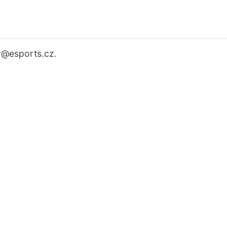
r
@esports.cz.