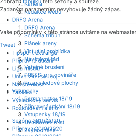
Zobrazit
tabulku
této sezóny a soutěže.
Kariéra
Zadaným parametrům nevyhovuje žádný zápas.
Redakce webu
DRFG Arena
DRFG Arena
Vaše připomínky k této stránce uvítáme na webmaste
Schéma tribun
Plánek areny
Tweet
Virtuální prohlídka
Tipsport extraliga
Návštěvní řád
Přípravná utkání
Veřejné bruslení
Liga mistrů
PRESS: pro novináře
Univerzitní souboj
Rozpis ledové plochy
Návštěvnost
Vstupenky
Tabulka
Permanentky 18/19
Výsledkový servis
Přípravná utkání 18/19
Rozlosování a info
Vstupenky 18/19
Sezóna 2019/2020
Uvolňování míst
Příprava 2019/2020
Zvýhodněné