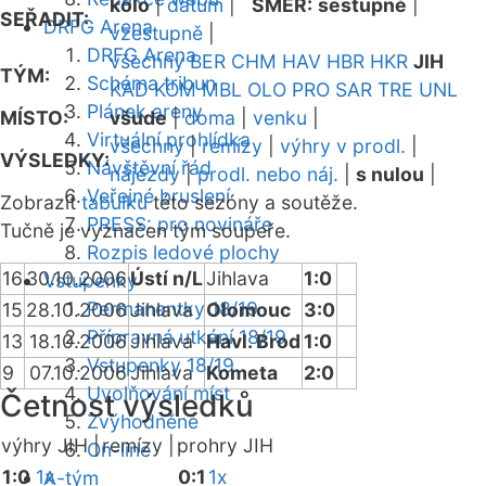
kolo
|
datum
|
SMĚR:
sestupně
|
SEŘADIT:
DRFG Arena
vzestupně
|
DRFG Arena
všechny
BER
CHM
HAV
HBR
HKR
JIH
TÝM:
Schéma tribun
KAD
KOM
MBL
OLO
PRO
SAR
TRE
UNL
Plánek areny
MÍSTO:
všude
|
doma
|
venku
|
Virtuální prohlídka
všechny
|
remízy
|
výhry v prodl.
|
VÝSLEDKY:
Návštěvní řád
nájezdy
|
prodl. nebo náj.
|
s nulou
|
Veřejné bruslení
Zobrazit
tabulku
této sezóny a soutěže.
PRESS: pro novináře
Tučně je vyznačen tým soupeře.
Rozpis ledové plochy
16
30.10.2006
Ústí n/L
Jihlava
1:0
Vstupenky
Permanentky 18/19
15
28.10.2006
Jihlava
Olomouc
3:0
Přípravná utkání 18/19
13
18.10.2006
Jihlava
Havl. Brod
1:0
Vstupenky 18/19
9
07.10.2006
Jihlava
Kometa
2:0
Uvolňování míst
Četnost výsledků
Zvýhodněné
výhry JIH |
remízy |
prohry JIH
On-line
1:0
1x
0:1
1x
A-tým