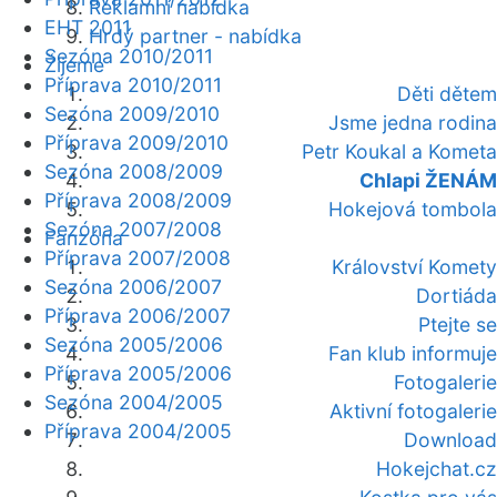
Reklamní nabídka
EHT 2011
Hrdý partner - nabídka
Sezóna 2010/2011
Žijeme
Příprava 2010/2011
Děti dětem
Sezóna 2009/2010
Jsme jedna rodina
Příprava 2009/2010
Petr Koukal a Kometa
Sezóna 2008/2009
Chlapi ŽENÁM
Příprava 2008/2009
Hokejová tombola
Sezóna 2007/2008
Fanzóna
Příprava 2007/2008
Království Komety
Sezóna 2006/2007
Dortiáda
Příprava 2006/2007
Ptejte se
Sezóna 2005/2006
Fan klub informuje
Příprava 2005/2006
Fotogalerie
Sezóna 2004/2005
Aktivní fotogalerie
Příprava 2004/2005
Download
Hokejchat.cz