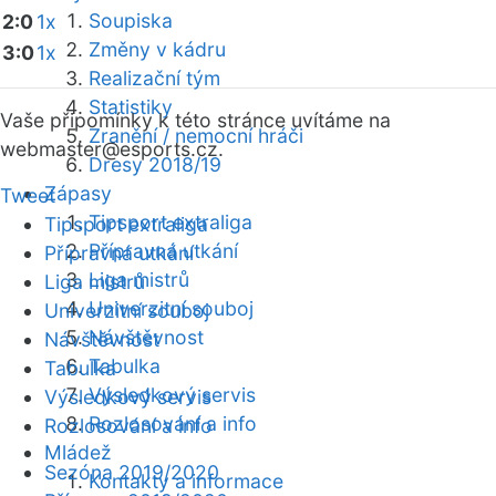
Soupiska
2:0
1x
Změny v kádru
3:0
1x
Realizační tým
Statistiky
Vaše připomínky k této stránce uvítáme na
Zranění / nemocní hráči
webmaster
@esports.cz.
Dresy 2018/19
Zápasy
Tweet
Tipsport extraliga
Tipsport extraliga
Přípravná utkání
Přípravná utkání
Liga mistrů
Liga mistrů
Univerzitní souboj
Univerzitní souboj
Návštěvnost
Návštěvnost
Tabulka
Tabulka
Výsledkový servis
Výsledkový servis
Rozlosování a info
Rozlosování a info
Mládež
Sezóna 2019/2020
Kontakty a informace