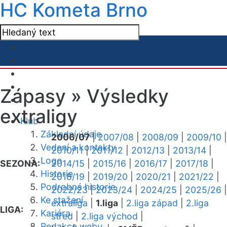
HC Kometa Brno
Zápasy »
Výsledky
extraligy
Klub
Základní údaje
2006/07
|
2007/08
|
2008/09
|
2009/10
|
Vedení a kontakty
2010/11
|
2011/12
|
2012/13
|
2013/14
|
Logo
SEZONA:
2014/15
|
2015/16
|
2016/17
|
2017/18
|
Historie
2018/19
|
2019/20
|
2020/21
|
2021/22
|
Podrobná historie
2022/23
|
2023/24
|
2024/25
|
2025/26
|
Ke stažení
extraliga
|
1.liga
|
2.liga západ
|
2.liga
LIGA:
Kariéra
střed
|
2.liga východ
|
Redakce webu