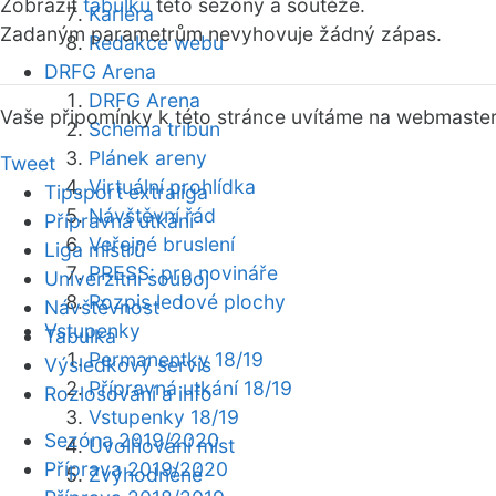
Zobrazit
tabulku
této sezóny a soutěže.
Kariéra
Zadaným parametrům nevyhovuje žádný zápas.
Redakce webu
DRFG Arena
DRFG Arena
Vaše připomínky k této stránce uvítáme na webmaste
Schéma tribun
Plánek areny
Tweet
Virtuální prohlídka
Tipsport extraliga
Návštěvní řád
Přípravná utkání
Veřejné bruslení
Liga mistrů
PRESS: pro novináře
Univerzitní souboj
Rozpis ledové plochy
Návštěvnost
Vstupenky
Tabulka
Permanentky 18/19
Výsledkový servis
Přípravná utkání 18/19
Rozlosování a info
Vstupenky 18/19
Sezóna 2019/2020
Uvolňování míst
Příprava 2019/2020
Zvýhodněné