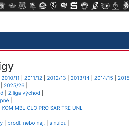
igy
|
2010/11
|
2011/12
|
2012/13
|
2013/14
|
2014/15
|
2015
|
2025/26
|
ed
|
2.liga východ
|
upně
|
D
KOM
MBL
OLO
PRO
SAR
TRE
UNL
dy
|
prodl. nebo náj.
|
s nulou
|