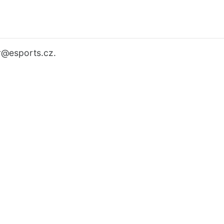
r
@esports.cz.