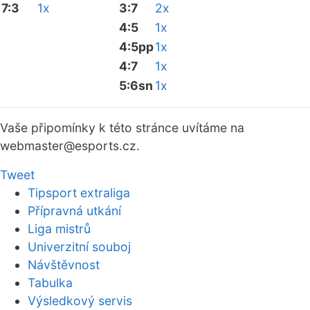
7:3
1x
3:7
2x
4:5
1x
4:5pp
1x
4:7
1x
5:6sn
1x
Vaše připomínky k této stránce uvítáme na
webmaster
@esports.cz.
Tweet
Tipsport extraliga
Přípravná utkání
Liga mistrů
Univerzitní souboj
Návštěvnost
Tabulka
Výsledkový servis