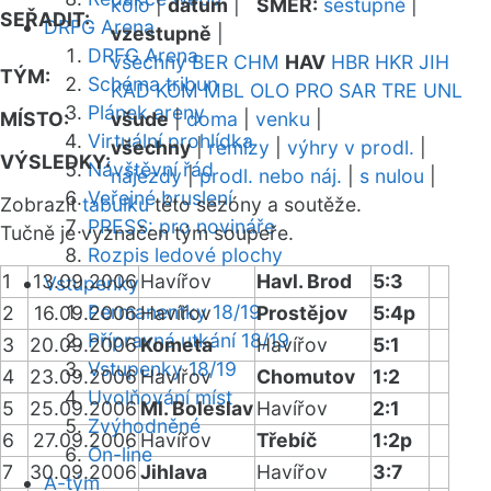
kolo
|
datum
|
SMĚR:
sestupně
|
SEŘADIT:
DRFG Arena
vzestupně
|
DRFG Arena
všechny
BER
CHM
HAV
HBR
HKR
JIH
TÝM:
Schéma tribun
KAD
KOM
MBL
OLO
PRO
SAR
TRE
UNL
Plánek areny
MÍSTO:
všude
|
doma
|
venku
|
Virtuální prohlídka
všechny
|
remízy
|
výhry v prodl.
|
VÝSLEDKY:
Návštěvní řád
nájezdy
|
prodl. nebo náj.
|
s nulou
|
Veřejné bruslení
Zobrazit
tabulku
této sezóny a soutěže.
PRESS: pro novináře
Tučně je vyznačen tým soupeře.
Rozpis ledové plochy
1
13.09.2006
Havířov
Havl. Brod
5:3
Vstupenky
Permanentky 18/19
2
16.09.2006
Havířov
Prostějov
5:4p
Přípravná utkání 18/19
3
20.09.2006
Kometa
Havířov
5:1
Vstupenky 18/19
4
23.09.2006
Havířov
Chomutov
1:2
Uvolňování míst
5
25.09.2006
Ml. Boleslav
Havířov
2:1
Zvýhodněné
6
27.09.2006
Havířov
Třebíč
1:2p
On-line
7
30.09.2006
Jihlava
Havířov
3:7
A-tým