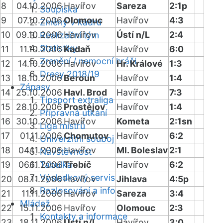
8
04.10.2006
Havířov
Sareza
2:1p
Soupiska
9
07.10.2006
Olomouc
Havířov
4:3
Změny v kádru
10
09.10.2006
Havířov
Ústí n/L
2:4
Realizační tým
Statistiky
11
11.10.2006
Kadaň
Havířov
6:0
Zranění / nemocní hráči
12
14.10.2006
Havířov
Hr. Králové
1:3
Dresy 2018/19
13
18.10.2006
Beroun
Havířov
1:4
Zápasy
14
25.10.2006
Havl. Brod
Havířov
7:3
Tipsport extraliga
15
28.10.2006
Prostějov
Havířov
1:4
Přípravná utkání
16
30.10.2006
Havířov
Kometa
2:1sn
Liga mistrů
17
01.11.2006
Chomutov
Havířov
6:2
Univerzitní souboj
18
04.11.2006
Havířov
Ml. Boleslav
2:1
Návštěvnost
19
06.11.2006
Tabulka
Třebíč
Havířov
6:2
Výsledkový servis
20
08.11.2006
Havířov
Jihlava
4:5p
Rozlosování a info
21
11.11.2006
Havířov
Sareza
3:4
Mládež
22
15.11.2006
Havířov
Olomouc
2:3
Kontakty a informace
23
18.11.2006
Ústí n/L
Havířov
3:0