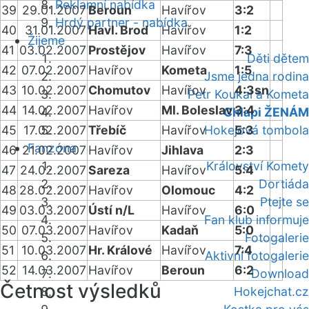
Reklamní nabídka
39
29.01.2007
Beroun
Havířov
3:2
Hrdý partner - nabídka
40
31.01.2007
Havl. Brod
Havířov
1:2
Žijeme
41
03.02.2007
Prostějov
Havířov
7:3
Děti dětem
42
07.02.2007
Havířov
Kometa
1:5
Jsme jedna rodina
43
10.02.2007
Chomutov
Havířov
4:3sn
Petr Koukal a Kometa
44
14.02.2007
Havířov
Ml. Boleslav
3:4
Chlapi ŽENÁM
45
17.02.2007
Třebíč
Havířov
Hokejová tombola
5:3
Fanzóna
46
21.02.2007
Havířov
Jihlava
2:3
Království Komety
47
24.02.2007
Sareza
Havířov
5:4
Dortiáda
48
28.02.2007
Havířov
Olomouc
4:2
Ptejte se
49
03.03.2007
Ústí n/L
Havířov
6:0
Fan klub informuje
50
07.03.2007
Havířov
Kadaň
5:0
Fotogalerie
51
10.03.2007
Hr. Králové
Havířov
7:4
Aktivní fotogalerie
52
14.03.2007
Havířov
Beroun
6:2
Download
Četnost výsledků
Hokejchat.cz