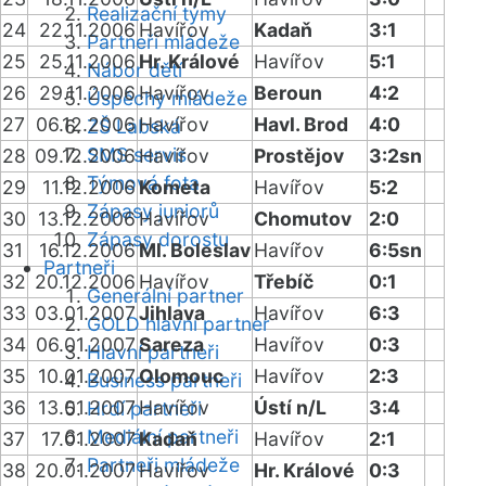
Realizační týmy
24
22.11.2006
Havířov
Kadaň
3:1
Partneři mládeže
25
25.11.2006
Hr. Králové
Havířov
5:1
Nábor dětí
26
29.11.2006
Havířov
Beroun
4:2
Úspěchy mládeže
27
06.12.2006
Havířov
Havl. Brod
4:0
ZŠ Labská
SMS servis
28
09.12.2006
Havířov
Prostějov
3:2sn
Týmová fota
29
11.12.2006
Kometa
Havířov
5:2
Zápasy juniorů
30
13.12.2006
Havířov
Chomutov
2:0
Zápasy dorostu
31
16.12.2006
Ml. Boleslav
Havířov
6:5sn
Partneři
32
20.12.2006
Havířov
Třebíč
0:1
Generální partner
33
03.01.2007
Jihlava
Havířov
6:3
GOLD hlavní partner
34
06.01.2007
Sareza
Havířov
0:3
Hlavní partneři
35
10.01.2007
Olomouc
Havířov
2:3
Business partneři
36
13.01.2007
Havířov
Ústí n/L
3:4
Hrdí partneři
Mediální partneři
37
17.01.2007
Kadaň
Havířov
2:1
Partneři mládeže
38
20.01.2007
Havířov
Hr. Králové
0:3