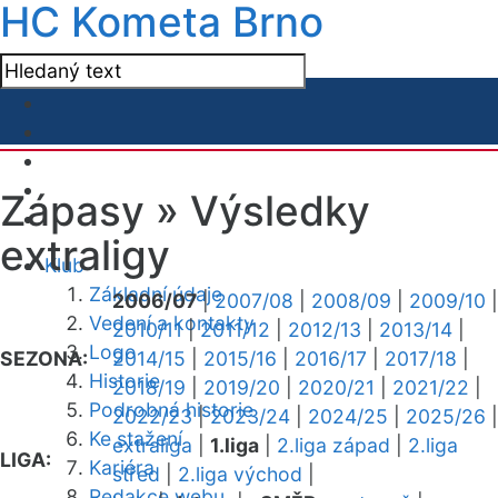
HC Kometa Brno
Zápasy »
Výsledky
extraligy
Klub
Základní údaje
2006/07
|
2007/08
|
2008/09
|
2009/10
|
Vedení a kontakty
2010/11
|
2011/12
|
2012/13
|
2013/14
|
Logo
SEZONA:
2014/15
|
2015/16
|
2016/17
|
2017/18
|
Historie
2018/19
|
2019/20
|
2020/21
|
2021/22
|
Podrobná historie
2022/23
|
2023/24
|
2024/25
|
2025/26
|
Ke stažení
extraliga
|
1.liga
|
2.liga západ
|
2.liga
LIGA:
Kariéra
střed
|
2.liga východ
|
Redakce webu