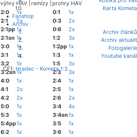
Kostka pro vás
výhry HAV |
remízy |
prohry HAV
Karta Kometa
2:0
1x
0:1
1x
Fanshop
2:1
2x
0:3
2x
Archiv
2:1pp
1x
0:6
2x
Archiv článků
2:1sn
1x
1:2
3x
Archiv aktualit
3:0
1x
1:2pp
1x
Fotogalerie
3:1
1x
1:3
1x
Youtube kanál
3:2
1x
1:5
3x
ČF1:
Hradec - Kometa 1:3
3:2sn
1x
2:3
3x
4:0
1x
2:4
1x
4:1
2x
2:5
1x
4:2
2x
2:6
2x
5:0
1x
3:4
4x
5:3
1x
3:4sn
1x
5:4pp
1x
3:5
1x
6:2
1x
3:6
1x