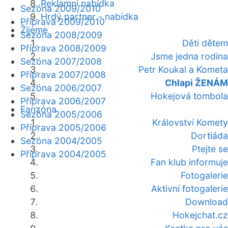
Reklamní nabídka
Sezóna 2009/2010
Hrdý partner - nabídka
Příprava 2009/2010
Žijeme
Sezóna 2008/2009
Děti dětem
Příprava 2008/2009
Jsme jedna rodina
Sezóna 2007/2008
Petr Koukal a Kometa
Příprava 2007/2008
Chlapi ŽENÁM
Sezóna 2006/2007
Hokejová tombola
Příprava 2006/2007
Fanzóna
Sezóna 2005/2006
Království Komety
Příprava 2005/2006
Dortiáda
Sezóna 2004/2005
Ptejte se
Příprava 2004/2005
Fan klub informuje
Fotogalerie
Aktivní fotogalerie
Download
Hokejchat.cz