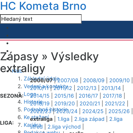
HC Kometa Brno
Zápasy »
Výsledky
extraligy
Klub
Základní údaje
2006/07
|
2007/08
|
2008/09
|
2009/10
|
Vedení a kontakty
2010/11
|
2011/12
|
2012/13
|
2013/14
|
Logo
SEZONA:
2014/15
|
2015/16
|
2016/17
|
2017/18
|
Historie
2018/19
|
2019/20
|
2020/21
|
2021/22
|
Podrobná historie
2022/23
|
2023/24
|
2024/25
|
2025/26
|
Ke stažení
extraliga
|
1.liga
|
2.liga západ
|
2.liga
LIGA:
Kariéra
střed
|
2.liga východ
|
Redakce webu