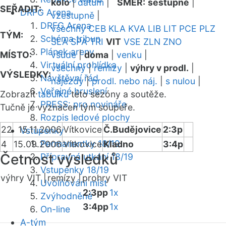
kolo
|
datum
|
SMĚR:
sestupně
|
SEŘADIT:
DRFG Arena
vzestupně
|
DRFG Arena
všechny
CEB
KLA
KVA
LIB
LIT
PCE
PLZ
TÝM:
Schéma tribun
SLA
SPA
TRI
VIT
VSE
ZLN
ZNO
Plánek areny
MÍSTO:
všude
|
doma
|
venku
|
Virtuální prohlídka
všechny
|
remízy
|
výhry v prodl.
|
VÝSLEDKY:
Návštěvní řád
nájezdy
|
prodl. nebo náj.
|
s nulou
|
Veřejné bruslení
Zobrazit
tabulku
této sezóny a soutěže.
PRESS: pro novináře
Tučně je vyznačen tým soupeře.
Rozpis ledové plochy
22
15.11.2006
Vítkovice
Č.Budějovice
2:3p
Vstupenky
Permanentky 18/19
4
15.09.2006
Vítkovice
Kladno
3:4p
Četnost výsledků
Přípravná utkání 18/19
Vstupenky 18/19
výhry VIT |
remízy |
prohry VIT
Uvolňování míst
2:3pp
1x
Zvýhodněné
3:4pp
1x
On-line
A-tým