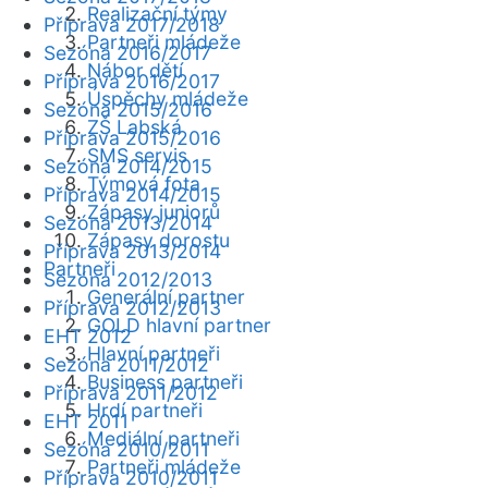
Realizační týmy
Příprava 2017/2018
Partneři mládeže
Sezóna 2016/2017
Nábor dětí
Příprava 2016/2017
Úspěchy mládeže
Sezóna 2015/2016
ZŠ Labská
Příprava 2015/2016
SMS servis
Sezóna 2014/2015
Týmová fota
Příprava 2014/2015
Zápasy juniorů
Sezóna 2013/2014
Zápasy dorostu
Příprava 2013/2014
Partneři
Sezóna 2012/2013
Generální partner
Příprava 2012/2013
GOLD hlavní partner
EHT 2012
Hlavní partneři
Sezóna 2011/2012
Business partneři
Příprava 2011/2012
Hrdí partneři
EHT 2011
Mediální partneři
Sezóna 2010/2011
Partneři mládeže
Příprava 2010/2011