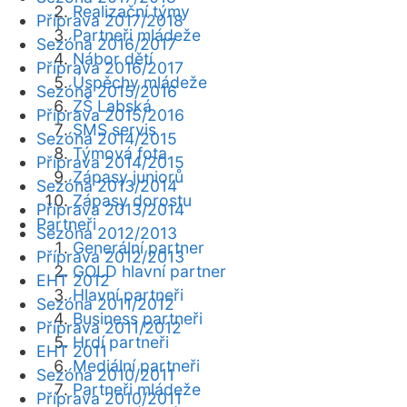
Realizační týmy
Příprava 2017/2018
Partneři mládeže
Sezóna 2016/2017
Nábor dětí
Příprava 2016/2017
Úspěchy mládeže
Sezóna 2015/2016
ZŠ Labská
Příprava 2015/2016
SMS servis
Sezóna 2014/2015
Týmová fota
Příprava 2014/2015
Zápasy juniorů
Sezóna 2013/2014
Zápasy dorostu
Příprava 2013/2014
Partneři
Sezóna 2012/2013
Generální partner
Příprava 2012/2013
GOLD hlavní partner
EHT 2012
Hlavní partneři
Sezóna 2011/2012
Business partneři
Příprava 2011/2012
Hrdí partneři
EHT 2011
Mediální partneři
Sezóna 2010/2011
Partneři mládeže
Příprava 2010/2011