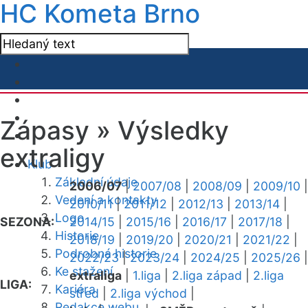
HC Kometa Brno
Zápasy »
Výsledky
extraligy
Klub
Základní údaje
2006/07
|
2007/08
|
2008/09
|
2009/10
|
Vedení a kontakty
2010/11
|
2011/12
|
2012/13
|
2013/14
|
Logo
SEZONA:
2014/15
|
2015/16
|
2016/17
|
2017/18
|
Historie
2018/19
|
2019/20
|
2020/21
|
2021/22
|
Podrobná historie
2022/23
|
2023/24
|
2024/25
|
2025/26
|
Ke stažení
extraliga
|
1.liga
|
2.liga západ
|
2.liga
LIGA:
Kariéra
střed
|
2.liga východ
|
Redakce webu