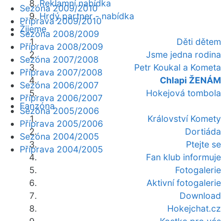
Reklamní nabídka
Sezóna 2009/2010
Hrdý partner - nabídka
Příprava 2009/2010
Žijeme
Sezóna 2008/2009
Děti dětem
Příprava 2008/2009
Jsme jedna rodina
Sezóna 2007/2008
Petr Koukal a Kometa
Příprava 2007/2008
Chlapi ŽENÁM
Sezóna 2006/2007
Hokejová tombola
Příprava 2006/2007
Fanzóna
Sezóna 2005/2006
Království Komety
Příprava 2005/2006
Dortiáda
Sezóna 2004/2005
Ptejte se
Příprava 2004/2005
Fan klub informuje
Fotogalerie
Aktivní fotogalerie
Download
Hokejchat.cz