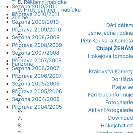
Reklamní nabídka
Sezóna 2010/2011
Hrdý partner - nabídka
Příprava 2010/2011
Žijeme
Sezóna 2009/2010
Děti dětem
Příprava 2009/2010
Jsme jedna rodina
Sezóna 2008/2009
Petr Koukal a Kometa
Příprava 2008/2009
Chlapi ŽENÁM
Sezóna 2007/2008
Hokejová tombola
Příprava 2007/2008
Fanzóna
Sezóna 2006/2007
Království Komety
Příprava 2006/2007
Dortiáda
Sezóna 2005/2006
Ptejte se
Příprava 2005/2006
Fan klub informuje
Sezóna 2004/2005
Fotogalerie
Příprava 2004/2005
Aktivní fotogalerie
Download
Hokejchat.cz