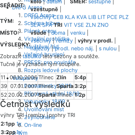
kolo
|
datum
|
SMĚR:
sestupně
|
SEŘADIT:
DRFG Arena
vzestupně
|
DRFG Arena
všechny
CEB
KLA
KVA
LIB
LIT
PCE
PLZ
TÝM:
Schéma tribun
SLA
SPA
TRI
VIT
VSE
ZLN
ZNO
Plánek areny
MÍSTO:
všude
|
doma
|
venku
|
Virtuální prohlídka
všechny
|
remízy
|
výhry v prodl.
|
VÝSLEDKY:
Návštěvní řád
nájezdy
|
prodl. nebo náj.
|
s nulou
|
Veřejné bruslení
Zobrazit
tabulku
této sezóny a soutěže.
PRESS: pro novináře
Tučně je vyznačen tým soupeře.
Rozpis ledové plochy
11
06.10.2006
Třinec
Zlín
5:4p
Vstupenky
Permanentky 18/19
39
07.01.2007
Třinec
Sparta
3:2p
Přípravná utkání 18/19
52
20.02.2007
Sparta
Třinec
1:2p
Vstupenky 18/19
Četnost výsledků
Uvolňování míst
výhry TRI |
remízy |
prohry TRI
Zvýhodněné
2:1pp
1x
On-line
3:2pp
1x
A-tým