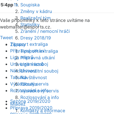
5:4pp
1x
Soupiska
Změny v kádru
Realizační tým
Vaše připomínky k této stránce uvítáme na
Statistiky
webmaster
@esports.cz.
Zranění / nemocní hráči
Tweet
Dresy 2018/19
Tipsport extraliga
Zápasy
Přípravná utkání
Tipsport extraliga
Liga mistrů
Přípravná utkání
Univerzitní souboj
Liga mistrů
Návštěvnost
Univerzitní souboj
Tabulka
Návštěvnost
Výsledkový servis
Tabulka
Rozlosování a info
Výsledkový servis
Rozlosování a info
Sezóna 2019/2020
Mládež
Příprava 2019/2020
Kontakty a informace