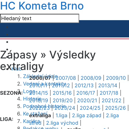
HC Kometa Brno
Zápasy »
Výsledky
extraligy
Klub
Základní údaje
2006/07
|
2007/08
|
2008/09
|
2009/10
|
Vedení a kontakty
2010/11
|
2011/12
|
2012/13
|
2013/14
|
Logo
SEZONA:
2014/15
|
2015/16
|
2016/17
|
2017/18
|
Historie
2018/19
|
2019/20
|
2020/21
|
2021/22
|
Podrobná historie
2022/23
|
2023/24
|
2024/25
|
2025/26
|
Ke stažení
extraliga
|
1.liga
|
2.liga západ
|
2.liga
LIGA:
Kariéra
střed
|
2.liga východ
|
Redakce webu