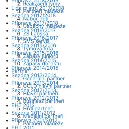
Příprava 2018/2019
Realizační týmy
Liga mistrů 2017/2018
Partneři mládeže
Sezóna 2017/2018
Nábor dětí
Příprava 2017/2018
Úspěchy mládeže
Sezóna 2016/2017
ZŠ Labská
Příprava 2016/2017
SMS servis
Sezóna 2015/2016
Týmová fota
Příprava 2015/2016
Zápasy juniorů
Sezóna 2014/2015
Zápasy dorostu
Příprava 2014/2015
Partneři
Sezóna 2013/2014
Generální partner
Příprava 2013/2014
GOLD hlavní partner
Sezóna 2012/2013
Hlavní partneři
Příprava 2012/2013
Business partneři
EHT 2012
Hrdí partneři
Sezóna 2011/2012
Mediální partneři
Příprava 2011/2012
Partneři mládeže
EHT 2011