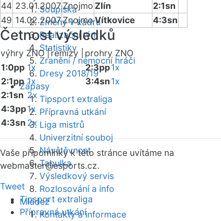
44
23.01.2007
Znojmo
Zlín
2:1sn
Soupiska
49
14.02.2007
Znojmo
Vítkovice
4:3sn
Změny v kádru
Četnost výsledků
Realizační tým
Statistiky
výhry ZNO |
remízy |
prohry ZNO
Zranění / nemocní hráči
1:0pp
1x
2:3pp
1x
Dresy 2018/19
2:1pp
1x
3:4sn
1x
Zápasy
2:1sn
2x
Tipsport extraliga
4:3pp
1x
Přípravná utkání
4:3sn
2x
Liga mistrů
Univerzitní souboj
Návštěvnost
Vaše připomínky k této stránce uvítáme na
Tabulka
webmaster
@esports.cz.
Výsledkový servis
Tweet
Rozlosování a info
Tipsport extraliga
Mládež
Přípravná utkání
Kontakty a informace