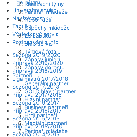
Liga mistrů
Realizační týmy
Univerzitní souboj
Partneři mládeže
Návštěvnost
Nábor dětí
Tabulka
Úspěchy mládeže
Výsledkový servis
ZŠ Labská
Rozlosování a info
SMS servis
Týmová fota
Sezóna 2019/2020
Zápasy juniorů
Příprava 2019/2020
Zápasy dorostu
Příprava 2018/2019
Partneři
Liga mistrů 2017/2018
Generální partner
Sezóna 2017/2018
GOLD hlavní partner
Příprava 2017/2018
Hlavní partneři
Sezóna 2016/2017
Business partneři
Příprava 2016/2017
Hrdí partneři
Sezóna 2015/2016
Mediální partneři
Příprava 2015/2016
Partneři mládeže
Sezóna 2014/2015