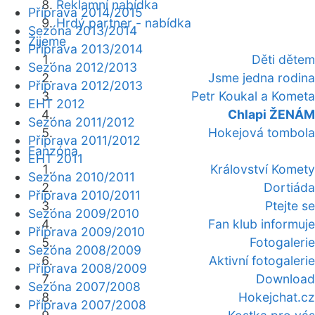
Reklamní nabídka
Příprava 2014/2015
Hrdý partner - nabídka
Sezóna 2013/2014
Žijeme
Příprava 2013/2014
Děti dětem
Sezóna 2012/2013
Jsme jedna rodina
Příprava 2012/2013
Petr Koukal a Kometa
EHT 2012
Chlapi ŽENÁM
Sezóna 2011/2012
Hokejová tombola
Příprava 2011/2012
Fanzóna
EHT 2011
Království Komety
Sezóna 2010/2011
Dortiáda
Příprava 2010/2011
Ptejte se
Sezóna 2009/2010
Fan klub informuje
Příprava 2009/2010
Fotogalerie
Sezóna 2008/2009
Aktivní fotogalerie
Příprava 2008/2009
Download
Sezóna 2007/2008
Hokejchat.cz
Příprava 2007/2008