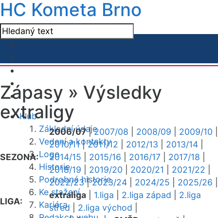
HC Kometa Brno
Zápasy »
Výsledky
extraligy
Klub
Základní údaje
2006/07
|
2007/08
|
2008/09
|
2009/10
|
Vedení a kontakty
2010/11
|
2011/12
|
2012/13
|
2013/14
|
Logo
SEZONA:
2014/15
|
2015/16
|
2016/17
|
2017/18
|
Historie
2018/19
|
2019/20
|
2020/21
|
2021/22
|
Podrobná historie
2022/23
|
2023/24
|
2024/25
|
2025/26
|
Ke stažení
extraliga
|
1.liga
|
2.liga západ
|
2.liga
LIGA:
Kariéra
střed
|
2.liga východ
|
Redakce webu