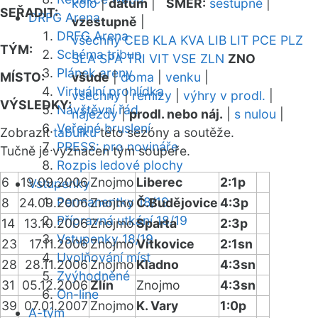
kolo
|
datum
|
SMĚR:
sestupně
|
SEŘADIT:
DRFG Arena
vzestupně
|
DRFG Arena
všechny
CEB
KLA
KVA
LIB
LIT
PCE
PLZ
TÝM:
Schéma tribun
SLA
SPA
TRI
VIT
VSE
ZLN
ZNO
Plánek areny
MÍSTO:
všude
|
doma
|
venku
|
Virtuální prohlídka
všechny
|
remízy
|
výhry v prodl.
|
VÝSLEDKY:
Návštěvní řád
nájezdy
|
prodl. nebo náj.
|
s nulou
|
Veřejné bruslení
Zobrazit
tabulku
této sezóny a soutěže.
PRESS: pro novináře
Tučně je vyznačen tým soupeře.
Rozpis ledové plochy
6
19.09.2006
Znojmo
Liberec
2:1p
Vstupenky
Permanentky 18/19
8
24.09.2006
Znojmo
Č.Budějovice
4:3p
Přípravná utkání 18/19
14
13.10.2006
Znojmo
Sparta
2:3p
Vstupenky 18/19
23
17.11.2006
Znojmo
Vítkovice
2:1sn
Uvolňování míst
28
28.11.2006
Znojmo
Kladno
4:3sn
Zvýhodněné
31
05.12.2006
Zlín
Znojmo
4:3sn
On-line
39
07.01.2007
Znojmo
K. Vary
1:0p
A-tým