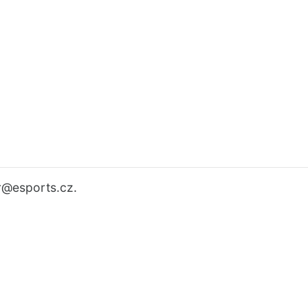
r
@esports.cz.