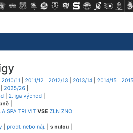
igy
|
2010/11
|
2011/12
|
2012/13
|
2013/14
|
2014/15
|
2015
|
2025/26
|
ed
|
2.liga východ
|
pně
|
LA
SPA
TRI
VIT
VSE
ZLN
ZNO
y
|
prodl. nebo náj.
|
s nulou
|