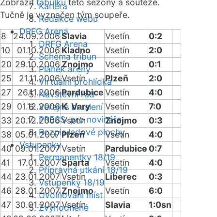
Zobrazit
tabulku
této sezóny a soutěže.
Kariéra
Tučně je vyznačen tým soupeře.
Redakce webu
DRFG Arena
8
24.09.2006
Slavia
Vsetín
0:2
DRFG Arena
10
01.10.2006
Kladno
Vsetín
2:0
Schéma tribun
20
29.10.2006
Znojmo
Vsetín
0:1
Plánek areny
25
21.11.2006
Vsetín
Plzeň
2:0
Virtuální prohlídka
27
26.11.2006
Pardubice
Vsetín
4:0
Návštěvní řád
29
01.12.2006
K. Vary
Vsetín
7:0
Veřejné bruslení
PRESS: pro novináře
33
20.12.2006
Vsetín
Znojmo
0:3
Rozpis ledové plochy
38
05.01.2007
Plzeň
Vsetín
4:0
Vstupenky
40
09.01.2007
Vsetín
Pardubice
0:7
Permanentky 18/19
41
17.01.2007
Sparta
Vsetín
4:0
Přípravná utkání 18/19
44
23.01.2007
Vsetín
Liberec
0:3
Vstupenky 18/19
46
28.01.2007
Znojmo
Vsetín
6:0
Uvolňování míst
47
30.01.2007
Vsetín
Slavia
1:0sn
Zvýhodněné