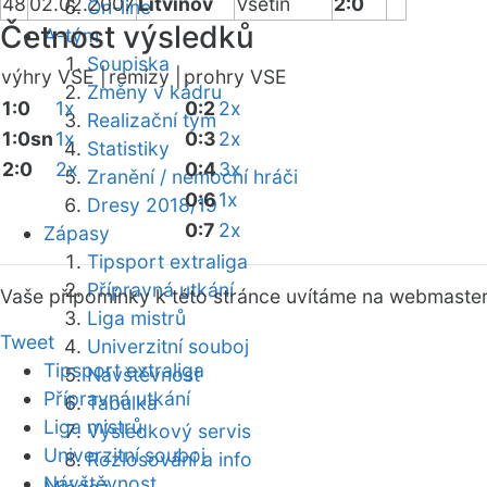
48
02.02.2007
Litvínov
Vsetín
2:0
On-line
Četnost výsledků
A-tým
Soupiska
výhry VSE |
remízy |
prohry VSE
Změny v kádru
1:0
1x
0:2
2x
Realizační tým
1:0sn
1x
0:3
2x
Statistiky
2:0
2x
0:4
3x
Zranění / nemocní hráči
0:6
1x
Dresy 2018/19
0:7
2x
Zápasy
Tipsport extraliga
Přípravná utkání
Vaše připomínky k této stránce uvítáme na webmaste
Liga mistrů
Tweet
Univerzitní souboj
Tipsport extraliga
Návštěvnost
Přípravná utkání
Tabulka
Liga mistrů
Výsledkový servis
Univerzitní souboj
Rozlosování a info
Návštěvnost