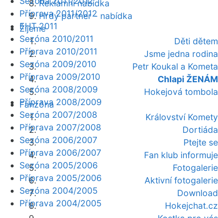
Sezóna 2011/2012
Reklamní nabídka
Příprava 2011/2012
Hrdý partner - nabídka
EHT 2011
Žijeme
Sezóna 2010/2011
Děti dětem
Příprava 2010/2011
Jsme jedna rodina
Sezóna 2009/2010
Petr Koukal a Kometa
Příprava 2009/2010
Chlapi ŽENÁM
Sezóna 2008/2009
Hokejová tombola
Příprava 2008/2009
Fanzóna
Sezóna 2007/2008
Království Komety
Příprava 2007/2008
Dortiáda
Sezóna 2006/2007
Ptejte se
Příprava 2006/2007
Fan klub informuje
Sezóna 2005/2006
Fotogalerie
Příprava 2005/2006
Aktivní fotogalerie
Sezóna 2004/2005
Download
Příprava 2004/2005
Hokejchat.cz