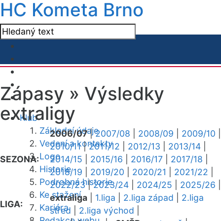
HC Kometa Brno
Zápasy »
Výsledky
extraligy
Klub
Základní údaje
2006/07
|
2007/08
|
2008/09
|
2009/10
|
Vedení a kontakty
2010/11
|
2011/12
|
2012/13
|
2013/14
|
Logo
SEZONA:
2014/15
|
2015/16
|
2016/17
|
2017/18
|
Historie
2018/19
|
2019/20
|
2020/21
|
2021/22
|
Podrobná historie
2022/23
|
2023/24
|
2024/25
|
2025/26
|
Ke stažení
extraliga
|
1.liga
|
2.liga západ
|
2.liga
LIGA:
Kariéra
střed
|
2.liga východ
|
Redakce webu