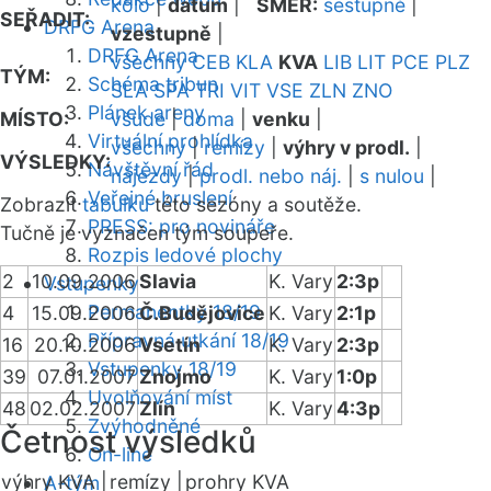
kolo
|
datum
|
SMĚR:
sestupně
|
SEŘADIT:
DRFG Arena
vzestupně
|
DRFG Arena
všechny
CEB
KLA
KVA
LIB
LIT
PCE
PLZ
TÝM:
Schéma tribun
SLA
SPA
TRI
VIT
VSE
ZLN
ZNO
Plánek areny
MÍSTO:
všude
|
doma
|
venku
|
Virtuální prohlídka
všechny
|
remízy
|
výhry v prodl.
|
VÝSLEDKY:
Návštěvní řád
nájezdy
|
prodl. nebo náj.
|
s nulou
|
Veřejné bruslení
Zobrazit
tabulku
této sezóny a soutěže.
PRESS: pro novináře
Tučně je vyznačen tým soupeře.
Rozpis ledové plochy
2
10.09.2006
Slavia
K. Vary
2:3p
Vstupenky
Permanentky 18/19
4
15.09.2006
Č.Budějovice
K. Vary
2:1p
Přípravná utkání 18/19
16
20.10.2006
Vsetín
K. Vary
2:3p
Vstupenky 18/19
39
07.01.2007
Znojmo
K. Vary
1:0p
Uvolňování míst
48
02.02.2007
Zlín
K. Vary
4:3p
Zvýhodněné
Četnost výsledků
On-line
výhry KVA |
remízy |
prohry KVA
A-tým