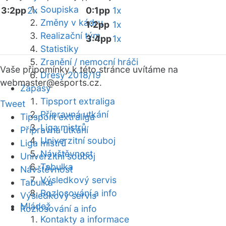
Soupiska
3:2pp
2x
0:1pp
1x
Změny v kádru
1:2pp
1x
Realizační tým
3:4pp
1x
Statistiky
Zranění / nemocní hráči
Vaše připomínky k této stránce uvítáme na
Dresy 2018/19
webmaster
@esports.cz.
Zápasy
Tipsport extraliga
Tweet
Přípravná utkání
Tipsport extraliga
Liga mistrů
Přípravná utkání
Univerzitní souboj
Liga mistrů
Návštěvnost
Univerzitní souboj
Tabulka
Návštěvnost
Výsledkový servis
Tabulka
Rozlosování a info
Výsledkový servis
Mládež
Rozlosování a info
Kontakty a informace