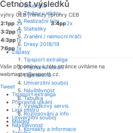
Četnost výsledků
Soupiska
Změny v kádru
výhry CEB |
remízy |
prohry CEB
Realizační tým
2:1pp
2x
3:4pp
2x
Statistiky
3:2pp
1x
Zranění / nemocní hráči
4:3pp
1x
Dresy 2018/19
7:6pp
1x
Zápasy
Tipsport extraliga
Vaše připomínky k této stránce uvítáme na
Přípravná utkání
webmaster
@esports.cz.
Liga mistrů
Univerzitní souboj
Tweet
Návštěvnost
Tipsport extraliga
Tabulka
Přípravná utkání
Výsledkový servis
Liga mistrů
Rozlosování a info
Univerzitní souboj
Mládež
Návštěvnost
Kontakty a informace
Tabulka