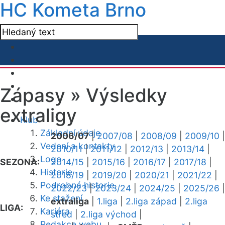
HC Kometa Brno
Zápasy »
Výsledky
extraligy
Klub
Základní údaje
2006/07
|
2007/08
|
2008/09
|
2009/10
|
Vedení a kontakty
2010/11
|
2011/12
|
2012/13
|
2013/14
|
Logo
SEZONA:
2014/15
|
2015/16
|
2016/17
|
2017/18
|
Historie
2018/19
|
2019/20
|
2020/21
|
2021/22
|
Podrobná historie
2022/23
|
2023/24
|
2024/25
|
2025/26
|
Ke stažení
extraliga
|
1.liga
|
2.liga západ
|
2.liga
LIGA:
Kariéra
střed
|
2.liga východ
|
Redakce webu