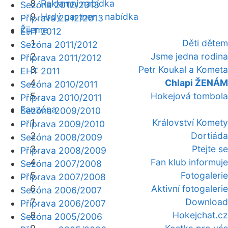
Reklamní nabídka
Sezóna 2012/2013
Hrdý partner - nabídka
Příprava 2012/2013
Žijeme
EHT 2012
Děti dětem
Sezóna 2011/2012
Jsme jedna rodina
Příprava 2011/2012
Petr Koukal a Kometa
EHT 2011
Chlapi ŽENÁM
Sezóna 2010/2011
Hokejová tombola
Příprava 2010/2011
Fanzóna
Sezóna 2009/2010
Království Komety
Příprava 2009/2010
Dortiáda
Sezóna 2008/2009
Ptejte se
Příprava 2008/2009
Fan klub informuje
Sezóna 2007/2008
Fotogalerie
Příprava 2007/2008
Aktivní fotogalerie
Sezóna 2006/2007
Download
Příprava 2006/2007
Hokejchat.cz
Sezóna 2005/2006