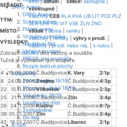
kolo
|
datum
|
SMĚR:
sestupně
|
SEŘADIT:
DRFG Arena
vzestupně
|
DRFG Arena
všechny
CEB
KLA
KVA
LIB
LIT
PCE
PLZ
TÝM:
Schéma tribun
SLA
SPA
TRI
VIT
VSE
ZLN
ZNO
Plánek areny
MÍSTO:
všude
|
doma
|
venku
|
Virtuální prohlídka
všechny
|
remízy
|
výhry v prodl.
|
VÝSLEDKY:
Návštěvní řád
nájezdy
|
prodl. nebo náj.
|
s nulou
|
Veřejné bruslení
Zobrazit
tabulku
této sezóny a soutěže.
PRESS: pro novináře
Tučně je vyznačen tým soupeře.
Rozpis ledové plochy
4
15.09.2006
Č.Budějovice
K. Vary
2:1p
Vstupenky
Permanentky 18/19
8
24.09.2006
Znojmo
Č.Budějovice
4:3p
Přípravná utkání 18/19
22
15.11.2006
Vítkovice
Č.Budějovice
2:3p
Vstupenky 18/19
25
21.11.2006
Č.Budějovice
Zlín
3:4p
Uvolňování míst
26
24.11.2006
Kladno
Č.Budějovice
6:7p
Zvýhodněné
38
05.01.2007
Zlín
Č.Budějovice
3:4p
On-line
42
19.01.2007
Č.Budějovice
Liberec
2:1p
A-tým