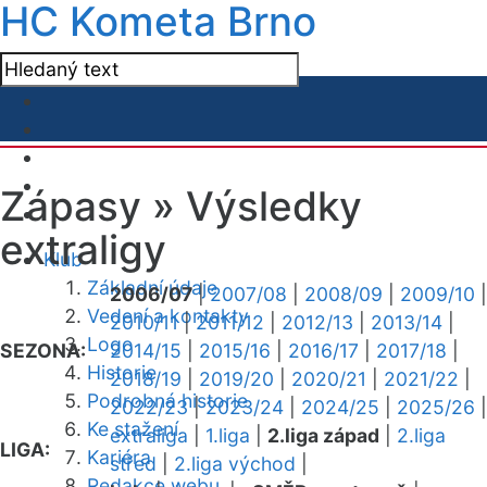
HC Kometa Brno
Zápasy »
Výsledky
extraligy
Klub
Základní údaje
2006/07
|
2007/08
|
2008/09
|
2009/10
|
Vedení a kontakty
2010/11
|
2011/12
|
2012/13
|
2013/14
|
Logo
SEZONA:
2014/15
|
2015/16
|
2016/17
|
2017/18
|
Historie
2018/19
|
2019/20
|
2020/21
|
2021/22
|
Podrobná historie
2022/23
|
2023/24
|
2024/25
|
2025/26
|
Ke stažení
extraliga
|
1.liga
|
2.liga západ
|
2.liga
LIGA:
Kariéra
střed
|
2.liga východ
|
Redakce webu