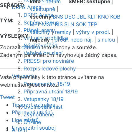
kolo
|
datum
|
SMĚR:
sestupně
|
SEŘADIT:
DRFG Arena
vzestupně
|
DRFG Arena
všechny
BNS
DEC
JBL
KLT
KNO
KOB
TÝM:
Schéma tribun
MEL
MST
RIS
SLN
SOK
TEP
Plánek areny
všechny
|
remízy
|
výhry v prodl.
|
VÝSLEDKY:
Virtuální prohlídka
nájezdy
|
prodl. nebo náj.
|
s nulou
|
Návštěvní řád
Zobrazit
tabulku
této sezóny a soutěže.
Veřejné bruslení
Zadaným parametrům nevyhovuje žádný zápas.
PRESS: pro novináře
Rozpis ledové plochy
Vstupenky
Vaše připomínky k této stránce uvítáme na
Permanentky 18/19
webmaster
@esports.cz.
Přípravná utkání 18/19
Tweet
Vstupenky 18/19
Tipsport extraliga
Uvolňování míst
Přípravná utkání
Zvýhodněné
Liga mistrů
On-line
Univerzitní souboj
A-tým