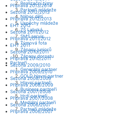
Realizační týmy
Příprava 2013/2014
Partneři mládeže
Sezóna 2012/2013
Nábor dětí
Příprava 2012/2013
Úspěchy mládeže
EHT 2012
ZŠ Labská
Sezóna 2011/2012
SMS servis
Příprava 2011/2012
Týmová fota
EHT 2011
Zápasy juniorů
Sezóna 2010/2011
Zápasy dorostu
Příprava 2010/2011
Partneři
Sezóna 2009/2010
Generální partner
Příprava 2009/2010
GOLD hlavní partner
Sezóna 2008/2009
Hlavní partneři
Příprava 2008/2009
Business partneři
Sezóna 2007/2008
Hrdí partneři
Příprava 2007/2008
Mediální partneři
Sezóna 2006/2007
Partneři mládeže
Příprava 2006/2007