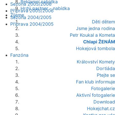
Reklamní nabídka
Sezóna 2005/2006
Hrdý partner - nabídka
Příprava 2005/2006
Žijeme
Sezóna 2004/2005
Děti dětem
Příprava 2004/2005
Jsme jedna rodina
Petr Koukal a Kometa
Chlapi ŽENÁM
Hokejová tombola
Fanzóna
Království Komety
Dortiáda
Ptejte se
Fan klub informuje
Fotogalerie
Aktivní fotogalerie
Download
Hokejchat.cz