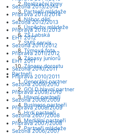
Realizační týmy
Sezóna 2013/2014
Partneři mládeže
Příprava 2013/2014
Nábor dětí
Sezóna 2012/2013
Úspěchy mládeže
Příprava 2012/2013
ZŠ Labská
EHT 2012
SMS servis
Sezóna 2011/2012
Týmová fota
Příprava 2011/2012
Zápasy juniorů
EHT 2011
Zápasy dorostu
Sezóna 2010/2011
Partneři
Příprava 2010/2011
Generální partner
Sezóna 2009/2010
GOLD hlavní partner
Příprava 2009/2010
Hlavní partneři
Sezóna 2008/2009
Business partneři
Příprava 2008/2009
Hrdí partneři
Sezóna 2007/2008
Mediální partneři
Příprava 2007/2008
Partneři mládeže
Sezóna 2006/2007