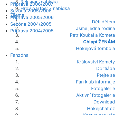
Reklamní nabídka
Příprava 2006/2007
Hrdý partner - nabídka
Sezóna 2005/2006
Žijeme
Příprava 2005/2006
Děti dětem
Sezóna 2004/2005
Jsme jedna rodina
Příprava 2004/2005
Petr Koukal a Kometa
Chlapi ŽENÁM
Hokejová tombola
Fanzóna
Království Komety
Dortiáda
Ptejte se
Fan klub informuje
Fotogalerie
Aktivní fotogalerie
Download
Hokejchat.cz