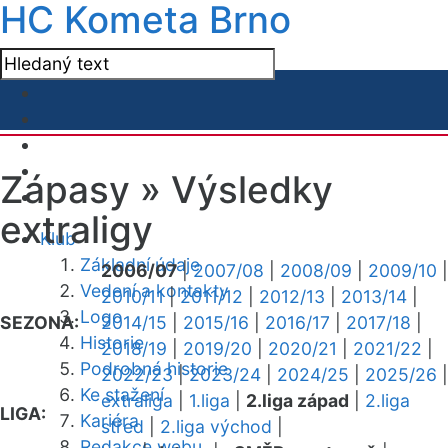
HC Kometa Brno
Zápasy »
Výsledky
extraligy
Klub
Základní údaje
2006/07
|
2007/08
|
2008/09
|
2009/10
|
Vedení a kontakty
2010/11
|
2011/12
|
2012/13
|
2013/14
|
Logo
SEZONA:
2014/15
|
2015/16
|
2016/17
|
2017/18
|
Historie
2018/19
|
2019/20
|
2020/21
|
2021/22
|
Podrobná historie
2022/23
|
2023/24
|
2024/25
|
2025/26
|
Ke stažení
extraliga
|
1.liga
|
2.liga západ
|
2.liga
LIGA:
Kariéra
střed
|
2.liga východ
|
Redakce webu