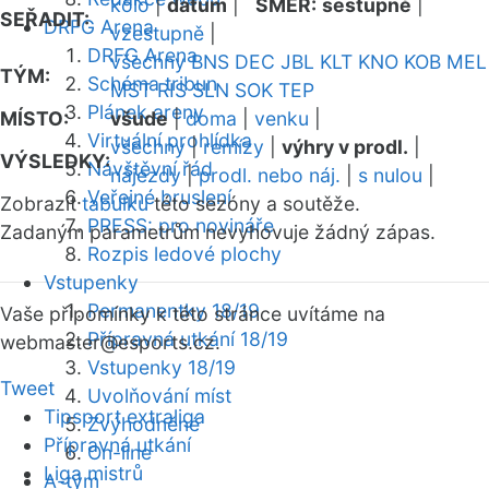
kolo
|
datum
|
SMĚR:
sestupně
|
SEŘADIT:
DRFG Arena
vzestupně
|
DRFG Arena
všechny
BNS
DEC
JBL
KLT
KNO
KOB
MEL
TÝM:
Schéma tribun
MST
RIS
SLN
SOK
TEP
Plánek areny
MÍSTO:
všude
|
doma
|
venku
|
Virtuální prohlídka
všechny
|
remízy
|
výhry v prodl.
|
VÝSLEDKY:
Návštěvní řád
nájezdy
|
prodl. nebo náj.
|
s nulou
|
Veřejné bruslení
Zobrazit
tabulku
této sezóny a soutěže.
PRESS: pro novináře
Zadaným parametrům nevyhovuje žádný zápas.
Rozpis ledové plochy
Vstupenky
Permanentky 18/19
Vaše připomínky k této stránce uvítáme na
Přípravná utkání 18/19
webmaster
@esports.cz.
Vstupenky 18/19
Tweet
Uvolňování míst
Tipsport extraliga
Zvýhodněné
Přípravná utkání
On-line
Liga mistrů
A-tým