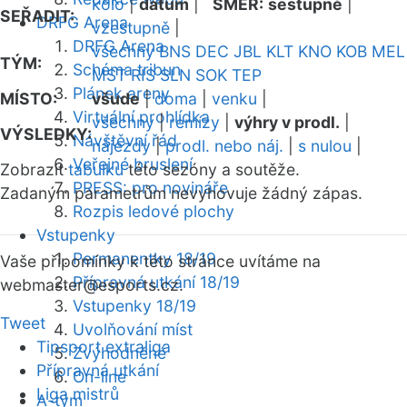
kolo
|
datum
|
SMĚR:
sestupně
|
SEŘADIT:
DRFG Arena
vzestupně
|
DRFG Arena
všechny
BNS
DEC
JBL
KLT
KNO
KOB
MEL
TÝM:
Schéma tribun
MST
RIS
SLN
SOK
TEP
Plánek areny
MÍSTO:
všude
|
doma
|
venku
|
Virtuální prohlídka
všechny
|
remízy
|
výhry v prodl.
|
VÝSLEDKY:
Návštěvní řád
nájezdy
|
prodl. nebo náj.
|
s nulou
|
Veřejné bruslení
Zobrazit
tabulku
této sezóny a soutěže.
PRESS: pro novináře
Zadaným parametrům nevyhovuje žádný zápas.
Rozpis ledové plochy
Vstupenky
Permanentky 18/19
Vaše připomínky k této stránce uvítáme na
Přípravná utkání 18/19
webmaster
@esports.cz.
Vstupenky 18/19
Tweet
Uvolňování míst
Tipsport extraliga
Zvýhodněné
Přípravná utkání
On-line
Liga mistrů
A-tým