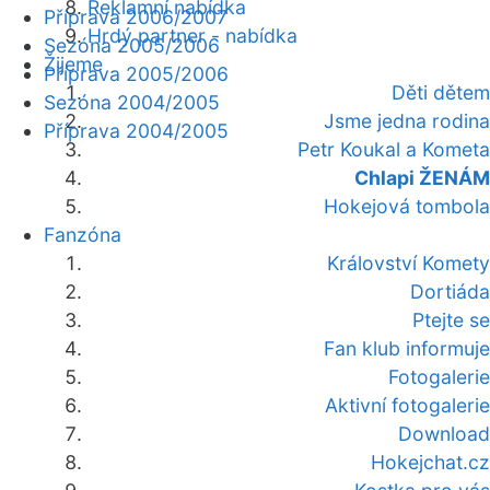
Reklamní nabídka
Příprava 2006/2007
Hrdý partner - nabídka
Sezóna 2005/2006
Žijeme
Příprava 2005/2006
Děti dětem
Sezóna 2004/2005
Jsme jedna rodina
Příprava 2004/2005
Petr Koukal a Kometa
Chlapi ŽENÁM
Hokejová tombola
Fanzóna
Království Komety
Dortiáda
Ptejte se
Fan klub informuje
Fotogalerie
Aktivní fotogalerie
Download
Hokejchat.cz