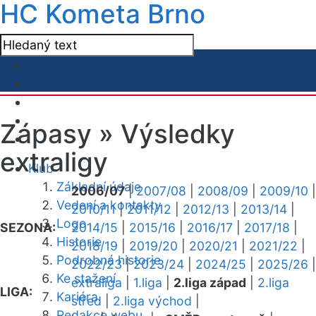
HC Kometa Brno
Zápasy »
Výsledky
extraligy
Klub
Základní údaje
2006/07
|
2007/08
|
2008/09
|
2009/10
|
Vedení a kontakty
2010/11
|
2011/12
|
2012/13
|
2013/14
|
Logo
SEZONA:
2014/15
|
2015/16
|
2016/17
|
2017/18
|
Historie
2018/19
|
2019/20
|
2020/21
|
2021/22
|
Podrobná historie
2022/23
|
2023/24
|
2024/25
|
2025/26
|
Ke stažení
extraliga
|
1.liga
|
2.liga západ
|
2.liga
LIGA:
Kariéra
střed
|
2.liga východ
|
Redakce webu