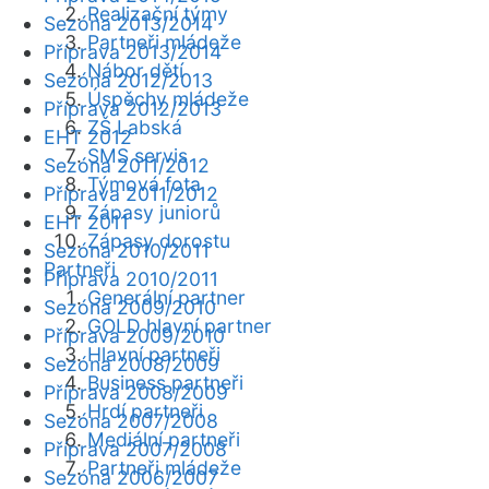
Realizační týmy
Sezóna 2013/2014
Partneři mládeže
Příprava 2013/2014
Nábor dětí
Sezóna 2012/2013
Úspěchy mládeže
Příprava 2012/2013
ZŠ Labská
EHT 2012
SMS servis
Sezóna 2011/2012
Týmová fota
Příprava 2011/2012
Zápasy juniorů
EHT 2011
Zápasy dorostu
Sezóna 2010/2011
Partneři
Příprava 2010/2011
Generální partner
Sezóna 2009/2010
GOLD hlavní partner
Příprava 2009/2010
Hlavní partneři
Sezóna 2008/2009
Business partneři
Příprava 2008/2009
Hrdí partneři
Sezóna 2007/2008
Mediální partneři
Příprava 2007/2008
Partneři mládeže
Sezóna 2006/2007