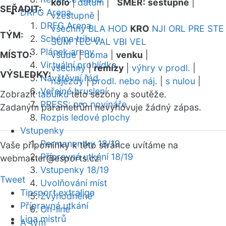
kolo
|
datum
|
SMĚR:
sestupně
|
SEŘADIT:
DRFG Arena
vzestupně
|
DRFG Arena
všechny
BLA
HOD
KRO
NJI
ORL
PRE
STE
TÝM:
Schéma tribun
SUM
TEC
VAL
VBI
VEL
Plánek areny
MÍSTO:
všude
|
doma
|
venku
|
Virtuální prohlídka
všechny
|
remízy
|
výhry v prodl.
|
VÝSLEDKY:
Návštěvní řád
nájezdy
|
prodl. nebo náj.
|
s nulou
|
Veřejné bruslení
Zobrazit
tabulku
této sezóny a soutěže.
PRESS: pro novináře
Zadaným parametrům nevyhovuje žádný zápas.
Rozpis ledové plochy
Vstupenky
Permanentky 18/19
Vaše připomínky k této stránce uvítáme na
Přípravná utkání 18/19
webmaster
@esports.cz.
Vstupenky 18/19
Tweet
Uvolňování míst
Tipsport extraliga
Zvýhodněné
Přípravná utkání
On-line
Liga mistrů
A-tým