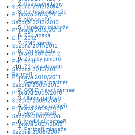
Realizační týmy
Sezóna 2013/2014
Partneři mládeže
Příprava 2013/2014
Nábor dětí
Sezóna 2012/2013
Úspěchy mládeže
Příprava 2012/2013
ZŠ Labská
EHT 2012
SMS servis
Sezóna 2011/2012
Týmová fota
Příprava 2011/2012
Zápasy juniorů
EHT 2011
Zápasy dorostu
Sezóna 2010/2011
Partneři
Příprava 2010/2011
Generální partner
Sezóna 2009/2010
GOLD hlavní partner
Příprava 2009/2010
Hlavní partneři
Sezóna 2008/2009
Business partneři
Příprava 2008/2009
Hrdí partneři
Sezóna 2007/2008
Mediální partneři
Příprava 2007/2008
Partneři mládeže
Sezóna 2006/2007