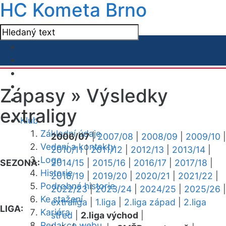
HC Kometa Brno
Zápasy »
Výsledky
extraligy
Klub
Základní údaje
2006/07
|
2007/08
|
2008/09
|
2009/10
|
Vedení a kontakty
2010/11
|
2011/12
|
2012/13
|
2013/14
|
Logo
SEZONA:
2014/15
|
2015/16
|
2016/17
|
2017/18
|
Historie
2018/19
|
2019/20
|
2020/21
|
2021/22
|
Podrobná historie
2022/23
|
2023/24
|
2024/25
|
2025/26
|
Ke stažení
extraliga
|
1.liga
|
2.liga západ
|
2.liga
LIGA:
Kariéra
střed
|
2.liga východ
|
Redakce webu