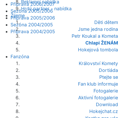
Reklamní nabídka
Příprava 2006/2007
Hrdý partner - nabídka
Sezóna 2005/2006
Žijeme
Příprava 2005/2006
Děti dětem
Sezóna 2004/2005
Jsme jedna rodina
Příprava 2004/2005
Petr Koukal a Kometa
Chlapi ŽENÁM
Hokejová tombola
Fanzóna
Království Komety
Dortiáda
Ptejte se
Fan klub informuje
Fotogalerie
Aktivní fotogalerie
Download
Hokejchat.cz