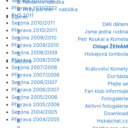
Sezóna 2011/2012
Reklamní nabídka
Příprava 2011/2012
Hrdý partner - nabídka
EHT 2011
Žijeme
Sezóna 2010/2011
Děti dětem
Příprava 2010/2011
Jsme jedna rodina
Sezóna 2009/2010
Petr Koukal a Kometa
Příprava 2009/2010
Chlapi ŽENÁM
Sezóna 2008/2009
Hokejová tombola
Příprava 2008/2009
Fanzóna
Sezóna 2007/2008
Království Komety
Příprava 2007/2008
Dortiáda
Sezóna 2006/2007
Ptejte se
Příprava 2006/2007
Fan klub informuje
Sezóna 2005/2006
Fotogalerie
Příprava 2005/2006
Aktivní fotogalerie
Sezóna 2004/2005
Download
Příprava 2004/2005
Hokejchat.cz