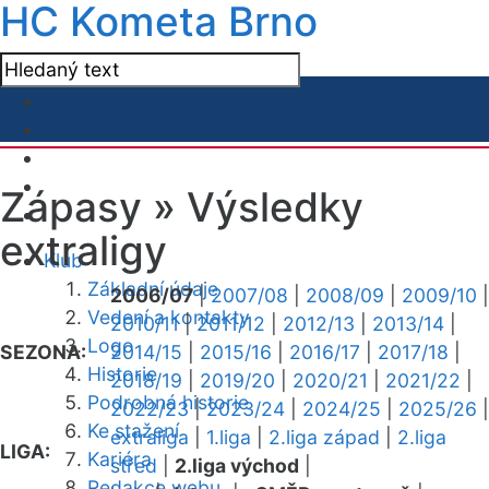
HC Kometa Brno
Zápasy »
Výsledky
extraligy
Klub
Základní údaje
2006/07
|
2007/08
|
2008/09
|
2009/10
|
Vedení a kontakty
2010/11
|
2011/12
|
2012/13
|
2013/14
|
Logo
SEZONA:
2014/15
|
2015/16
|
2016/17
|
2017/18
|
Historie
2018/19
|
2019/20
|
2020/21
|
2021/22
|
Podrobná historie
2022/23
|
2023/24
|
2024/25
|
2025/26
|
Ke stažení
extraliga
|
1.liga
|
2.liga západ
|
2.liga
LIGA:
Kariéra
střed
|
2.liga východ
|
Redakce webu