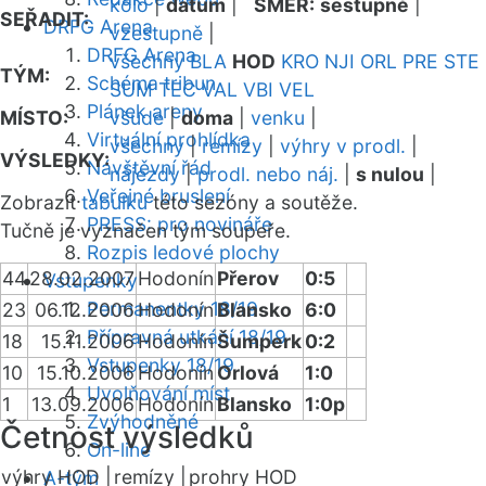
kolo
|
datum
|
SMĚR:
sestupně
|
SEŘADIT:
DRFG Arena
vzestupně
|
DRFG Arena
všechny
BLA
HOD
KRO
NJI
ORL
PRE
STE
TÝM:
Schéma tribun
SUM
TEC
VAL
VBI
VEL
Plánek areny
MÍSTO:
všude
|
doma
|
venku
|
Virtuální prohlídka
všechny
|
remízy
|
výhry v prodl.
|
VÝSLEDKY:
Návštěvní řád
nájezdy
|
prodl. nebo náj.
|
s nulou
|
Veřejné bruslení
Zobrazit
tabulku
této sezóny a soutěže.
PRESS: pro novináře
Tučně je vyznačen tým soupeře.
Rozpis ledové plochy
44
28.02.2007
Hodonín
Přerov
0:5
Vstupenky
Permanentky 18/19
23
06.12.2006
Hodonín
Blansko
6:0
Přípravná utkání 18/19
18
15.11.2006
Hodonín
Šumperk
0:2
Vstupenky 18/19
10
15.10.2006
Hodonín
Orlová
1:0
Uvolňování míst
1
13.09.2006
Hodonín
Blansko
1:0p
Zvýhodněné
Četnost výsledků
On-line
výhry HOD |
remízy |
prohry HOD
A-tým