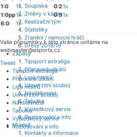
Soupiska
1:0
1x
0:2
1x
Změny v kádru
1:0pp
1x
0:5
1x
Realizační tým
6:0
1x
Statistiky
Zranění / nemocní hráči
Vaše připomínky k této stránce uvítáme na
Dresy 2018/19
webmaster
@esports.cz.
Zápasy
Tipsport extraliga
Tweet
Přípravná utkání
Tipsport extraliga
Liga mistrů
Přípravná utkání
Univerzitní souboj
Liga mistrů
Návštěvnost
Univerzitní souboj
Tabulka
Návštěvnost
Výsledkový servis
Tabulka
Rozlosování a info
Výsledkový servis
Mládež
Rozlosování a info
Kontakty a informace