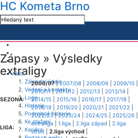
HC Kometa Brno
Zápasy »
Výsledky
extraligy
Klub
Základní údaje
2006/07
|
2007/08
|
2008/09
|
2009/10
|
Vedení a kontakty
2010/11
|
2011/12
|
2012/13
|
2013/14
|
Logo
SEZONA:
2014/15
|
2015/16
|
2016/17
|
2017/18
|
Historie
2018/19
|
2019/20
|
2020/21
|
2021/22
|
Podrobná historie
2022/23
|
2023/24
|
2024/25
|
2025/26
|
Ke stažení
extraliga
|
1.liga
|
2.liga západ
|
2.liga
LIGA:
Kariéra
střed
|
2.liga východ
|
Redakce webu