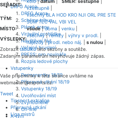
kolo
|
datum
|
SMĚR:
sestupně
|
SEŘADIT:
DRFG Arena
vzestupně
|
DRFG Arena
všechny
BLA
HOD
KRO
NJI
ORL
PRE
STE
TÝM:
Schéma tribun
SUM
TEC
VAL
VBI
VEL
Plánek areny
MÍSTO:
všude
|
doma
|
venku
|
Virtuální prohlídka
všechny
|
remízy
|
výhry v prodl.
|
VÝSLEDKY:
Návštěvní řád
nájezdy
|
prodl. nebo náj.
|
s nulou
|
Veřejné bruslení
Zobrazit
tabulku
této sezóny a soutěže.
PRESS: pro novináře
Zadaným parametrům nevyhovuje žádný zápas.
Rozpis ledové plochy
Vstupenky
Permanentky 18/19
Vaše připomínky k této stránce uvítáme na
Přípravná utkání 18/19
webmaster
@esports.cz.
Vstupenky 18/19
Tweet
Uvolňování míst
Tipsport extraliga
Zvýhodněné
Přípravná utkání
On-line
Liga mistrů
A-tým