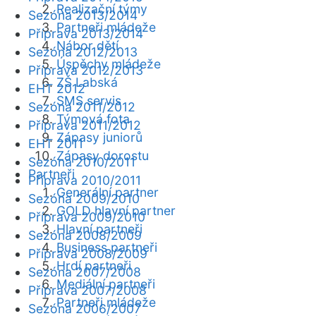
Realizační týmy
Sezóna 2013/2014
Partneři mládeže
Příprava 2013/2014
Nábor dětí
Sezóna 2012/2013
Úspěchy mládeže
Příprava 2012/2013
ZŠ Labská
EHT 2012
SMS servis
Sezóna 2011/2012
Týmová fota
Příprava 2011/2012
Zápasy juniorů
EHT 2011
Zápasy dorostu
Sezóna 2010/2011
Partneři
Příprava 2010/2011
Generální partner
Sezóna 2009/2010
GOLD hlavní partner
Příprava 2009/2010
Hlavní partneři
Sezóna 2008/2009
Business partneři
Příprava 2008/2009
Hrdí partneři
Sezóna 2007/2008
Mediální partneři
Příprava 2007/2008
Partneři mládeže
Sezóna 2006/2007