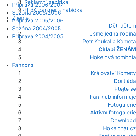
Reklamní nabídka
Příprava 2006/2007
Hrdý partner - nabídka
Sezóna 2005/2006
Žijeme
Příprava 2005/2006
Děti dětem
Sezóna 2004/2005
Jsme jedna rodina
Příprava 2004/2005
Petr Koukal a Kometa
Chlapi ŽENÁM
Hokejová tombola
Fanzóna
Království Komety
Dortiáda
Ptejte se
Fan klub informuje
Fotogalerie
Aktivní fotogalerie
Download
Hokejchat.cz